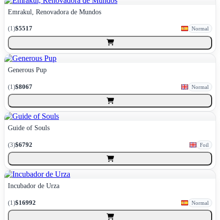
Emrakul, Renovadora de Mundos
(
1
)
$5517
Normal
Generous Pup
(
1
)
$8067
Normal
Guide of Souls
(
3
)
$6792
Foil
Incubador de Urza
(
1
)
$16992
Normal