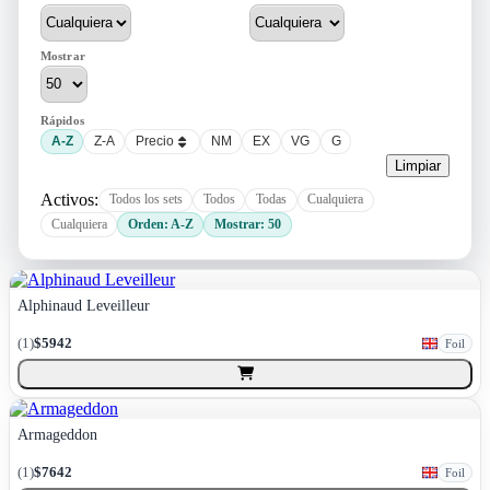
Mostrar
Rápidos
A-Z
Z-A
Precio
NM
EX
VG
G
Limpiar
Activos:
Todos los sets
Todos
Todas
Cualquiera
Cualquiera
Orden: A-Z
Mostrar: 50
Alphinaud Leveilleur
(
1
)
$5942
Foil
Armageddon
(
1
)
$7642
Foil