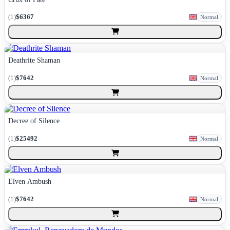
(
1
)
$6367
Normal
Deathrite Shaman
(
1
)
$7642
Normal
Decree of Silence
(
1
)
$25492
Normal
Elven Ambush
(
1
)
$7642
Normal