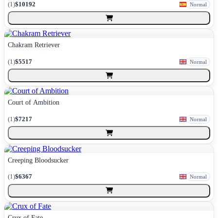
(
1
)
$10192
Normal
Chakram Retriever
(
1
)
$5517
Normal
Court of Ambition
(
1
)
$7217
Normal
Creeping Bloodsucker
(
1
)
$6367
Normal
Crux of Fate