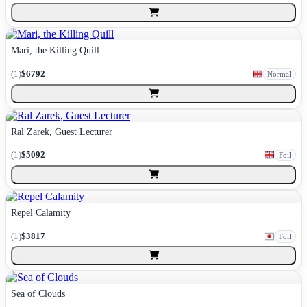
Mari, the Killing Quill
(
1
)
$6792
Normal
Ral Zarek, Guest Lecturer
(
1
)
$5092
Foil
Repel Calamity
(
1
)
$3817
Foil
Sea of Clouds