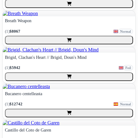
Breath Weapon
(
1
)
$8067
Normal
Brigid, Clachan's Heart // Brigid, Doun's Mind
(
1
)
$5942
Foil
Bucanero centelleasta
(
1
)
$12742
Normal
Castillo del Coto de Garen