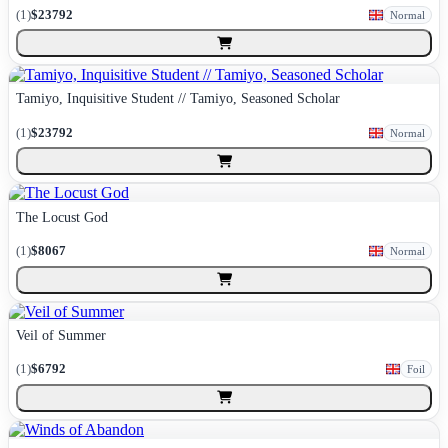
(
1
)
$23792
Normal
Tamiyo, Inquisitive Student // Tamiyo, Seasoned Scholar
(
1
)
$23792
Normal
The Locust God
(
1
)
$8067
Normal
Veil of Summer
(
1
)
$6792
Foil