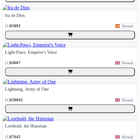
Ira de Dios
(
1
)
$5092
Normal
Light-Paws, Emperor's Voice
(
1
)
$4667
Normal
Lightning, Army of One
(
1
)
$28042
Normal
Lorehold, the Historian
(
1
)
$7642
Normal