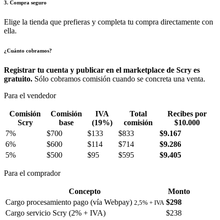
3. Compra seguro
Elige la tienda que prefieras y completa tu compra directamente con
ella.
¿Cuánto cobramos?
Registrar tu cuenta y publicar en el marketplace de Scry es
gratuito.
Sólo cobramos comisión cuando se concreta una venta.
Para el vendedor
Comisión
Comisión
IVA
Total
Recibes por
Scry
base
(19%)
comisión
$10.000
7%
$700
$133
$833
$9.167
6%
$600
$114
$714
$9.286
5%
$500
$95
$595
$9.405
Para el comprador
Concepto
Monto
Cargo procesamiento pago (vía Webpay)
$298
2,5% + IVA
Cargo servicio Scry (2% + IVA)
$238