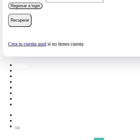
Regresar a login
Recuperar
Crea tu cuenta aquí
si no tienes cuenta
Home
Cartas
Mazos
Carpetas
Tiendas
Accesorios
Deck Builder
Wishlist
Crea tu cuenta
Iniciar sesión