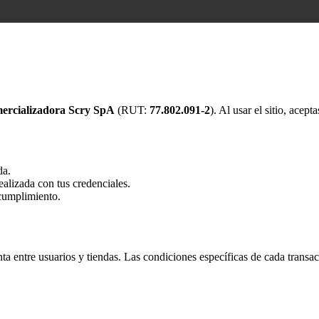
ercializadora Scry SpA
(RUT:
77.802.091-2
). Al usar el sitio, acept
da.
ealizada con tus credenciales.
cumplimiento.
ta entre usuarios y tiendas. Las condiciones específicas de cada transa