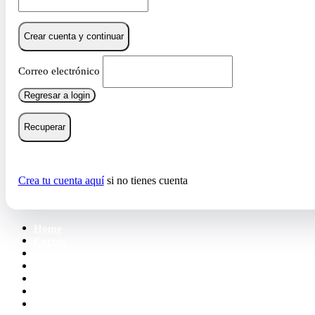
Crear cuenta y continuar
Correo electrónico
Regresar a login
Recuperar
Crea tu cuenta aquí
si no tienes cuenta
Home
Cartas
Mazos
Carpetas
Tiendas
Accesorios
Deck Builder