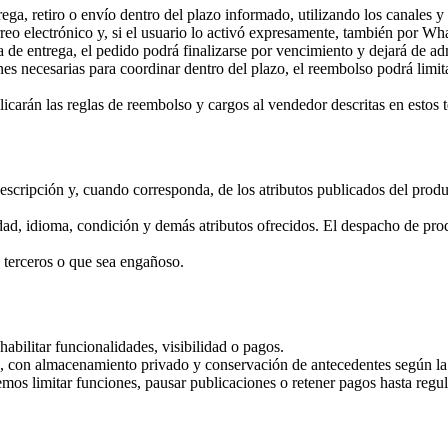
a, retiro o envío dentro del plazo informado, utilizando los canales y 
eo electrónico y, si el usuario lo activó expresamente, también por What
ia de entrega, el pedido podrá finalizarse por vencimiento y dejará de 
 necesarias para coordinar dentro del plazo, el reembolso podrá limitar
plicarán las reglas de reembolso y cargos al vendedor descritas en estos 
descripción y, cuando corresponda, de los atributos publicados del produ
ad, idioma, condición y demás atributos ofrecidos. El despacho de pro
 terceros o que sea engañoso.
abilitar funcionalidades, visibilidad o pagos.
ace, con almacenamiento privado y conservación de antecedentes según la 
mos limitar funciones, pausar publicaciones o retener pagos hasta regul