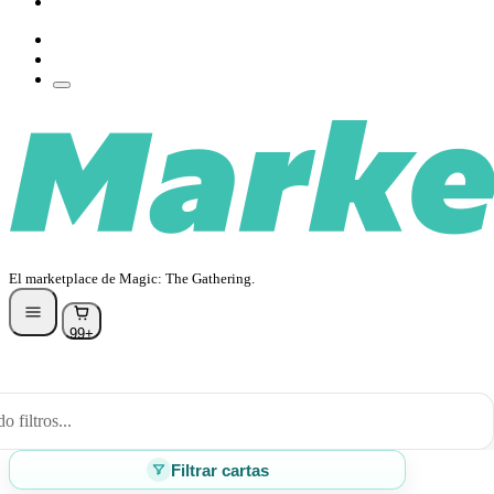
Wishlist
Crea tu cuenta
Iniciar sesión
El marketplace de Magic: The Gathering.
99+
 filtros...
Filtrar cartas