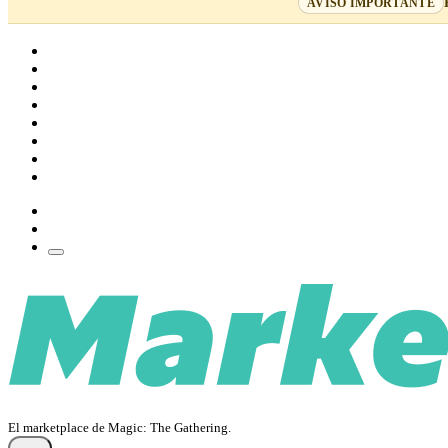
AVISO IMPORTANTE
Home
Cartas
Mazos
Carpetas
Tiendas
Accesorios
Deck Builder
Wishlist
Crea tu cuenta
Iniciar sesión
El marketplace de Magic: The Gathering.