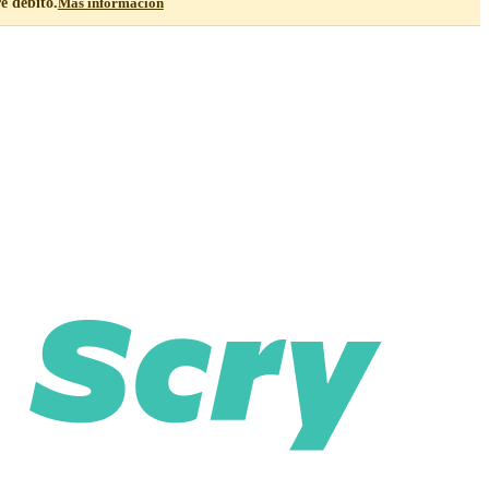
e débito.
Más información