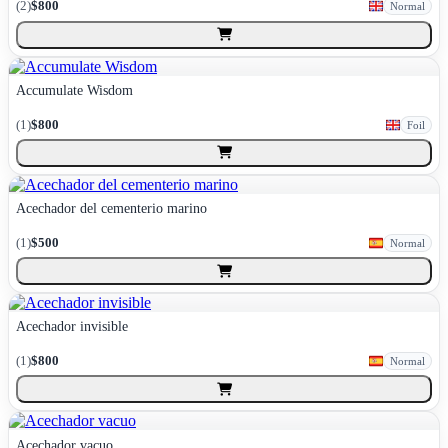
(
2
)
$800
Normal
Accumulate Wisdom
(
1
)
$800
Foil
Acechador del cementerio marino
(
1
)
$500
Normal
Acechador invisible
(
1
)
$800
Normal
Acechador vacuo