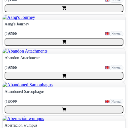
Normal
Aang's Journey
(
2
)
$500
Normal
Abandon Attachments
(
2
)
$500
Normal
Abandoned Sarcophagus
(
1
)
$500
Normal
Aberración wumpus