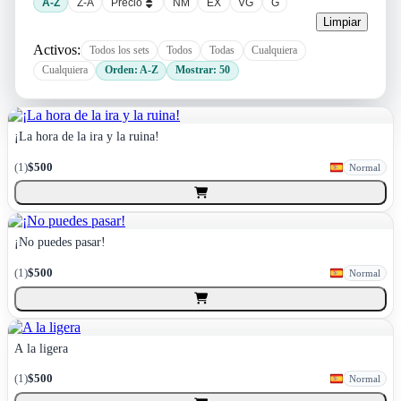
A-Z
Z-A
Precio
NM
EX
VG
G
Limpiar
Activos:
Todos los sets
Todos
Todas
Cualquiera
Cualquiera
Orden: A-Z
Mostrar: 50
¡La hora de la ira y la ruina!
(
1
)
$500
Normal
¡No puedes pasar!
(
1
)
$500
Normal
A la ligera
(
1
)
$500
Normal