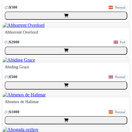
(
2
)
$500
Normal
Abhorrent Overlord
(
1
)
$2000
Foil
Abiding Grace
(
5
)
$500
Normal
Abismos de Halimar
(
1
)
$1000
Normal