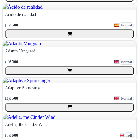
Ácido de realidad
(
1
)
$500
Normal
Adanto Vanguard
(
1
)
$500
Normal
Adaptive Sporesinger
(
2
)
$500
Normal
Adeliz, the Cinder Wind
(
1
)
$600
Foil