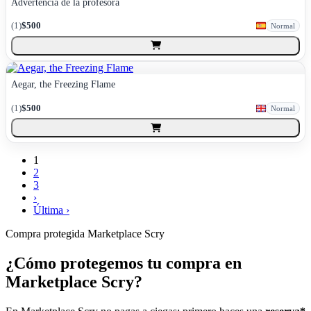
Advertencia de la profesora
(
1
)
$500
Normal
Aegar, the Freezing Flame
(
1
)
$500
Normal
1
2
3
›
Última ›
Compra protegida
Marketplace Scry
¿Cómo protegemos tu compra en
Marketplace Scry?