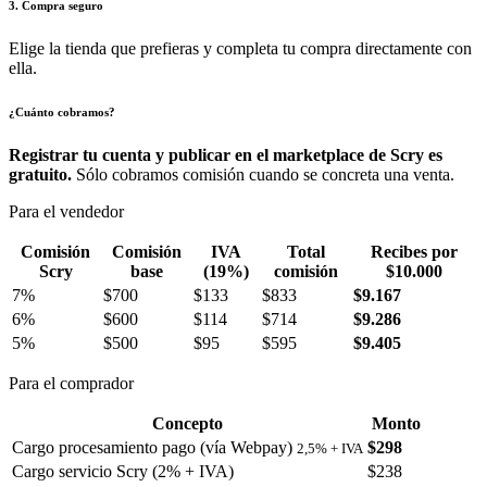
3. Compra seguro
Elige la tienda que prefieras y completa tu compra directamente con
ella.
¿Cuánto cobramos?
Registrar tu cuenta y publicar en el marketplace de Scry es
gratuito.
Sólo cobramos comisión cuando se concreta una venta.
Para el vendedor
Comisión
Comisión
IVA
Total
Recibes por
Scry
base
(19%)
comisión
$10.000
7%
$700
$133
$833
$9.167
6%
$600
$114
$714
$9.286
5%
$500
$95
$595
$9.405
Para el comprador
Concepto
Monto
Cargo procesamiento pago (vía Webpay)
$298
2,5% + IVA
Cargo servicio Scry (2% + IVA)
$238