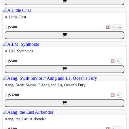
A Little Chat
(
1
)
$500
Normal
A.I.M. Synthoids
(
1
)
$500
Foil
Aang, Swift Savior // Aang and La, Ocean's Fury
(
1
)
$3200
Foil
Aang, the Last Airbender
(
1
)
$500