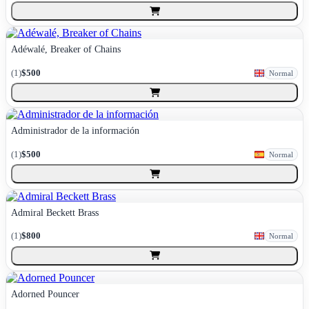
Adéwalé, Breaker of Chains
(
1
)
$500
Normal
Administrador de la información
(
1
)
$500
Normal
Admiral Beckett Brass
(
1
)
$800
Normal
Adorned Pouncer