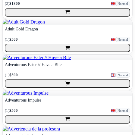
(
2
)
$1800
Normal
Adult Gold Dragon
(
1
)
$500
Normal
Adventurous Eater // Have a Bite
(
1
)
$500
Normal
Adventurous Impulse
(
1
)
$500
Normal