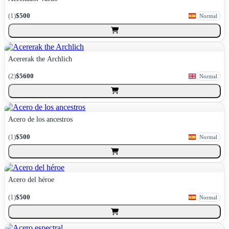
(
1
)
$500
Normal
Acererak the Archlich
(
2
)
$5600
Normal
Acero de los ancestros
(
1
)
$500
Normal
Acero del héroe
(
1
)
$500
Normal