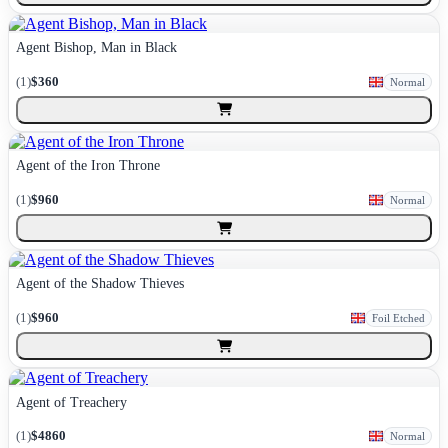
Agent Bishop, Man in Black
(
1
)
$360
Normal
Agent of the Iron Throne
(
1
)
$960
Normal
Agent of the Shadow Thieves
(
1
)
$960
Foil Etched
Agent of Treachery
(
1
)
$4860
Normal