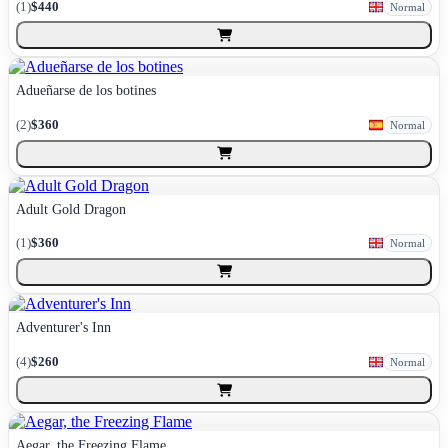
(
1
)
$440
Normal
Adueñarse de los botines
(
2
)
$360
Normal
Adult Gold Dragon
(
1
)
$360
Normal
Adventurer's Inn
(
4
)
$260
Normal
Aegar, the Freezing Flame