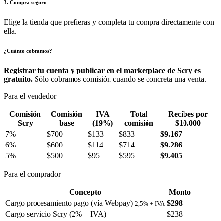
3. Compra seguro
Elige la tienda que prefieras y completa tu compra directamente con
ella.
¿Cuánto cobramos?
Registrar tu cuenta y publicar en el marketplace de Scry es
gratuito.
Sólo cobramos comisión cuando se concreta una venta.
Para el vendedor
Comisión
Comisión
IVA
Total
Recibes por
Scry
base
(19%)
comisión
$10.000
7%
$700
$133
$833
$9.167
6%
$600
$114
$714
$9.286
5%
$500
$95
$595
$9.405
Para el comprador
Concepto
Monto
Cargo procesamiento pago (vía Webpay)
$298
2,5% + IVA
Cargo servicio Scry (2% + IVA)
$238