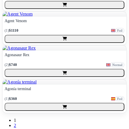
Agent Venom
(
1
)
$1110
Foil
Agonasaur Rex
(
2
)
$740
Normal
Agonía terminal
(
1
)
$360
Foil
1
2