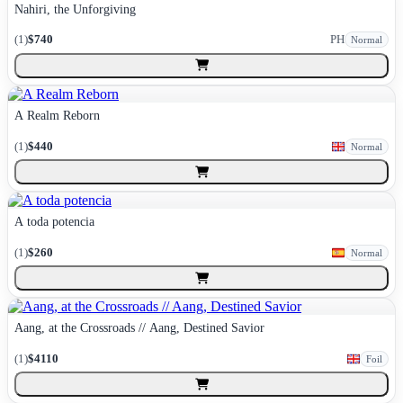
Nahiri, the Unforgiving
(
1
)
$740
PH
Normal
A Realm Reborn
(
1
)
$440
Normal
A toda potencia
(
1
)
$260
Normal
Aang, at the Crossroads // Aang, Destined Savior
(
1
)
$4110
Foil