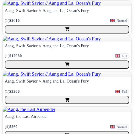
Aang, Swift Savior // Aang and La, Ocean's Fury
(
1
)
$2610
Normal
Aang, Swift Savior // Aang and La, Ocean's Fury
(
1
)
$12980
Foil
Aang, Swift Savior // Aang and La, Ocean's Fury
(
1
)
$3360
Foil
Aang, the Last Airbender
(
4
)
$260
Normal