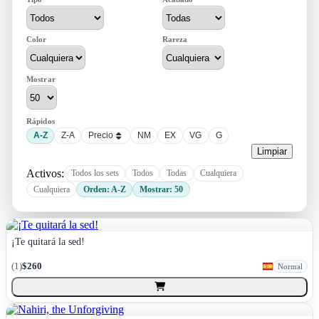
Color
Rareza
Mostrar
Rápidos
A-Z
Z-A
Precio
NM
EX
VG
G
Limpiar
Activos:
Todos los sets
Todos
Todas
Cualquiera
Cualquiera
Orden: A-Z
Mostrar: 50
¡Te quitará la sed!
(
1
)
$260
Normal