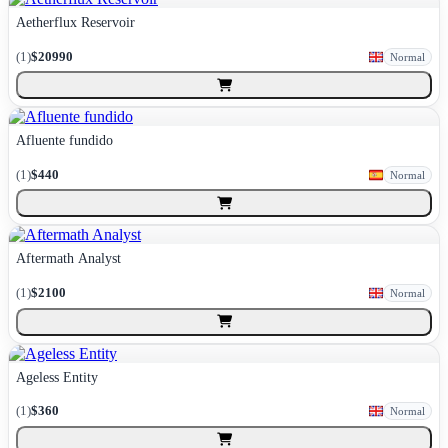
Aetherflux Reservoir
(
1
)
$20990
Normal
Afluente fundido
(
1
)
$440
Normal
Aftermath Analyst
(
1
)
$2100
Normal
Ageless Entity
(
1
)
$360
Normal