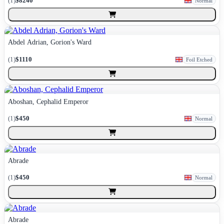
(
1
)
$8240
Normal
Abdel Adrian, Gorion's Ward
(
1
)
$1110
Foil Etched
Aboshan, Cephalid Emperor
(
1
)
$450
Normal
Abrade
(
1
)
$450
Normal
Abrade