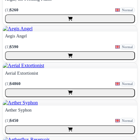
(
1
)
$260
Normal
Aegis Angel
(
1
)
$590
Normal
Aerial Extortionist
(
1
)
$4860
Normal
Aether Syphon
(
1
)
$450
Normal