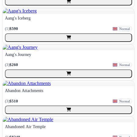
Aang's Iceberg
(
1
)
$590
Normal
Aang's Journey
(
3
)
$260
Normal
Abandon Attachments
(
3
)
$510
Normal
Abandoned Air Temple