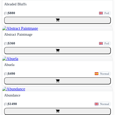
Abraded Bluffs
(
1
)
$880
Foil
Abstract Paintmage
(
1
)
$360
Foil
Abuela
(
1
)
$490
Normal
Abundance
(
1
)
$1490
Normal