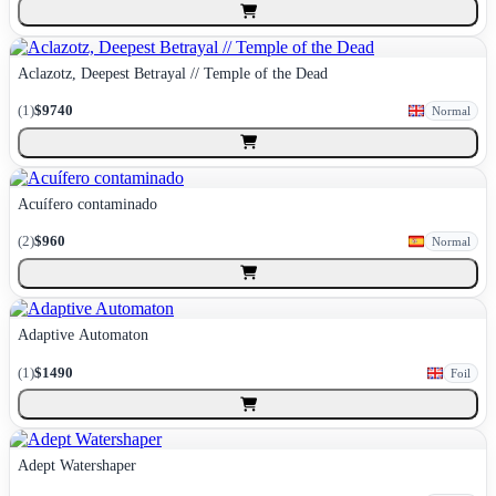
Aclazotz, Deepest Betrayal // Temple of the Dead
(
1
)
$9740
Normal
Acuífero contaminado
(
2
)
$960
Normal
Adaptive Automaton
(
1
)
$1490
Foil
Adept Watershaper