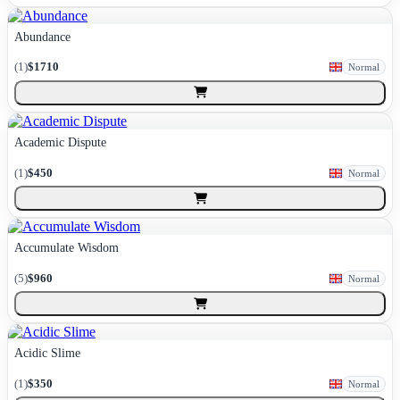
Abundance
(
1
)
$1710
Normal
Academic Dispute
(
1
)
$450
Normal
Accumulate Wisdom
(
5
)
$960
Normal
Acidic Slime
(
1
)
$350
Normal