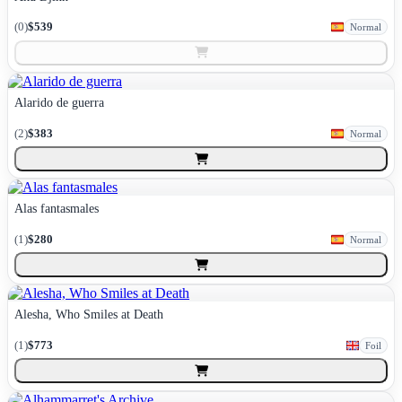
(
0
)
$539
Normal
Alarido de guerra
(
2
)
$383
Normal
Alas fantasmales
(
1
)
$280
Normal
Alesha, Who Smiles at Death
(
1
)
$773
Foil