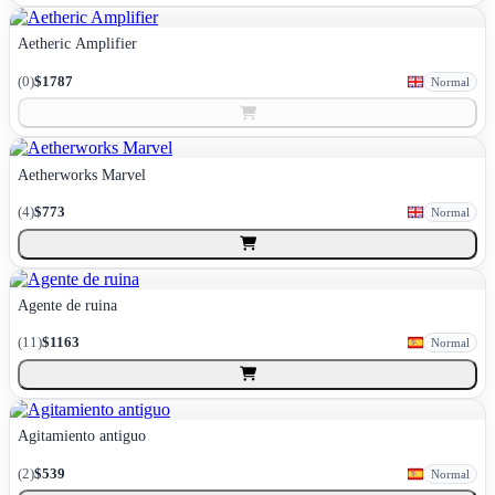
Aetheric Amplifier
(
0
)
$1787
Normal
Aetherworks Marvel
(
4
)
$773
Normal
Agente de ruina
(
11
)
$1163
Normal
Agitamiento antiguo
(
2
)
$539
Normal