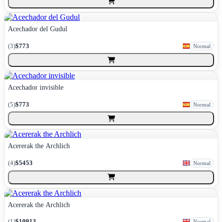
Acechador del Gudul
(
3
)
$773
Normal
Acechador invisible
(
5
)
$773
Normal
Acererak the Archlich
(
4
)
$5453
Normal
Acererak the Archlich
(
1
)
$10913
Normal