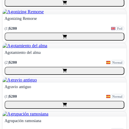
Agonizing Remorse
(
1
)
$280
Foil
Agotamiento del alma
(
2
)
$280
Normal
Agravio antiguo
(
1
)
$280
Normal
Agrupación ramosiana