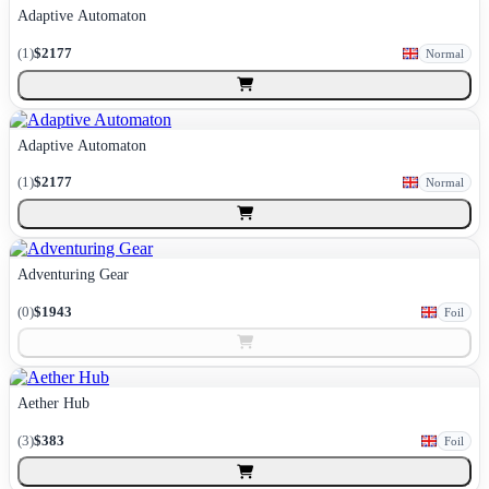
Adaptive Automaton
(
1
)
$2177
Normal
Adaptive Automaton
(
1
)
$2177
Normal
Adventuring Gear
(
0
)
$1943
Foil
Aether Hub
(
3
)
$383
Foil