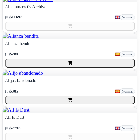
Alhammarret's Archive
(
0
)
$11693
Normal
Alianza bendita
(
1
)
$280
Normal
Alijo abandonado
(
1
)
$305
Normal
All Is Dust
(
0
)
$7793
Normal