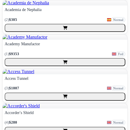
Academia de Nephalia
(
2
)
$305
Normal
Academy Manufactor
(
1
)
$9353
Foil
Access Tunnel
(
3
)
$1007
Normal
Accorder's Shield
(
4
)
$280
Normal