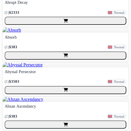
Abrupt Decay
(
1
)
$2333
Normal
Absorb
(
1
)
$383
Normal
Abyssal Persecutor
(
1
)
$3503
Normal
Abzan Ascendancy
(
2
)
$383
Normal