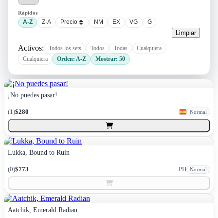
Rápidos
A-Z
Z-A
Precio
NM
EX
VG
G
Limpiar
Activos:
Todos los sets
Todos
Todas
Cualquiera
Cualquiera
Orden: A-Z
Mostrar: 50
¡No puedes pasar!
(
1
)
$280
Normal
Lukka, Bound to Ruin
(
0
)
$773
PH
Normal
Aatchik, Emerald Radian