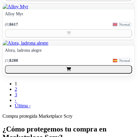
Alloy Myr
(
0
)
$617
Normal
Alora, ladrona alegre
(
1
)
$280
Normal
1
2
3
›
Última ›
Compra protegida
Marketplace Scry
¿Cómo protegemos tu compra en