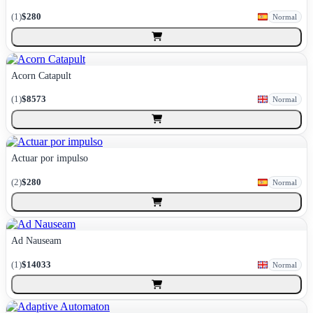
(
1
)
$280
Normal
Acorn Catapult
(
1
)
$8573
Normal
Actuar por impulso
(
2
)
$280
Normal
Ad Nauseam
(
1
)
$14033
Normal