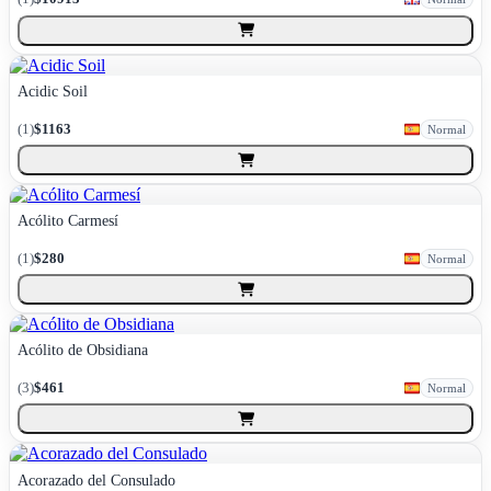
Acidic Soil
(
1
)
$1163
Normal
Acólito Carmesí
(
1
)
$280
Normal
Acólito de Obsidiana
(
3
)
$461
Normal
Acorazado del Consulado