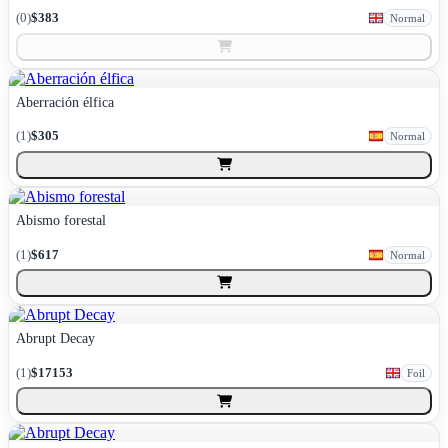
(
0
)
$383
Normal
Aberración élfica
(
1
)
$305
Normal
Abismo forestal
(
1
)
$617
Normal
Abrupt Decay
(
1
)
$17153
Foil