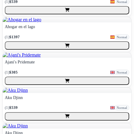
(
1
)
$539
Normal
Ahogar en el lago
(
1
)
$1397
Normal
Ajani's Pridemate
(
1
)
$305
Normal
Aku Djinn
(
1
)
$539
Normal
Aku Djinn