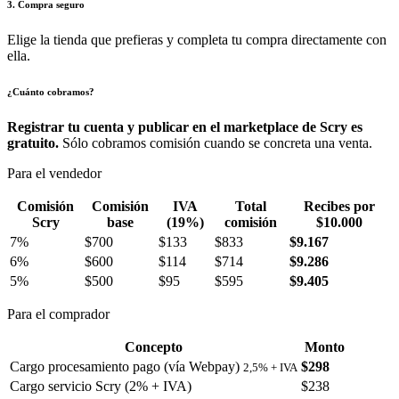
3. Compra seguro
Elige la tienda que prefieras y completa tu compra directamente con
ella.
¿Cuánto cobramos?
Registrar tu cuenta y publicar en el marketplace de Scry es
gratuito.
Sólo cobramos comisión cuando se concreta una venta.
Para el vendedor
Comisión
Comisión
IVA
Total
Recibes por
Scry
base
(19%)
comisión
$10.000
7%
$700
$133
$833
$9.167
6%
$600
$114
$714
$9.286
5%
$500
$95
$595
$9.405
Para el comprador
Concepto
Monto
Cargo procesamiento pago (vía Webpay)
$298
2,5% + IVA
Cargo servicio Scry (2% + IVA)
$238