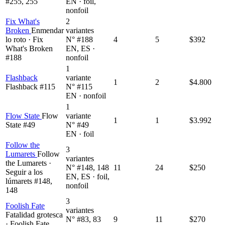
#255, 255
EN · foil,
nonfoil
Fix What's
2
Broken
Enmendar
variantes
lo roto · Fix
N° #188
4
5
$392
What's Broken
EN, ES ·
#188
nonfoil
1
Flashback
variante
1
2
$4.800
Flashback #115
N° #115
EN · nonfoil
1
Flow State
Flow
variante
1
1
$3.992
State #49
N° #49
EN · foil
Follow the
3
Lumarets
Follow
variantes
the Lumarets ·
N° #148, 148
11
24
$250
Seguir a los
EN, ES · foil,
lúmarets #148,
nonfoil
148
3
Foolish Fate
variantes
Fatalidad grotesca
N° #83, 83
9
11
$270
· Foolish Fate