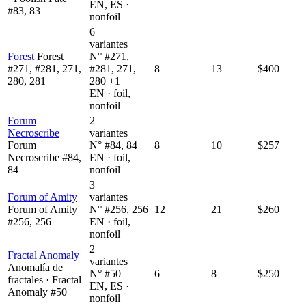
EN, ES ·
#83, 83
nonfoil
6
variantes
Forest
Forest
N° #271,
#271, #281, 271,
#281, 271,
8
13
$400
280, 281
280 +1
EN · foil,
nonfoil
Forum
2
Necroscribe
variantes
Forum
N° #84, 84
8
10
$257
Necroscribe #84,
EN · foil,
84
nonfoil
3
Forum of Amity
variantes
Forum of Amity
N° #256, 256
12
21
$260
#256, 256
EN · foil,
nonfoil
2
Fractal Anomaly
variantes
Anomalía de
N° #50
6
8
$250
fractales · Fractal
EN, ES ·
Anomaly #50
nonfoil