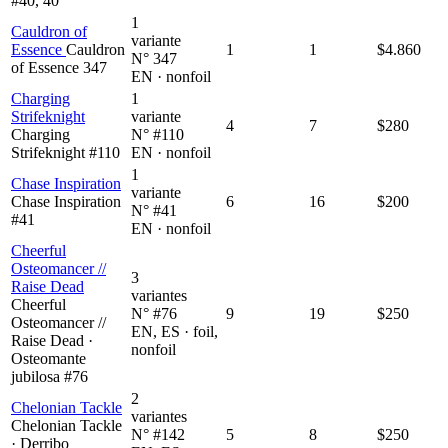
#40, 40
1
Cauldron of
variante
Essence
Cauldron
1
1
$4.860
N° 347
of Essence 347
EN · nonfoil
Charging
1
Strifeknight
variante
4
7
$280
Charging
N° #110
Strifeknight #110
EN · nonfoil
1
Chase Inspiration
variante
Chase Inspiration
6
16
$200
N° #41
#41
EN · nonfoil
Cheerful
Osteomancer //
3
Raise Dead
variantes
Cheerful
N° #76
9
19
$250
Osteomancer //
EN, ES · foil,
Raise Dead ·
nonfoil
Osteomante
jubilosa #76
2
Chelonian Tackle
variantes
Chelonian Tackle
N° #142
5
8
$250
· Derribo