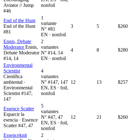
Aviator // Jump
nonfoil
#46
1
End of the Hunt
variante
End of the Hunt
3
5
$260
N° #81
#81
EN · nonfoil
Ennis, Debate
2
Moderator
Ennis,
variantes
4
8
$280
Debate Moderator
N° #14, 14
#14, 14
EN · nonfoil
Environmental
Scientist
4
Científica
variantes
ambiental ·
N° #147, 147
12
13
$257
Environmental
EN, ES · foil,
Scientist #147,
nonfoil
147
5
Essence Scatter
variantes
Esparcir la
N° #47, 47
12
21
$260
esencia · Essence
EN, ES · foil,
Scatter #47, 47
nonfoil
Essenceknit
2