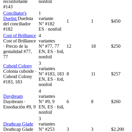
reconfortante
nonfoil
#143
Conciliator's
1
Duelist
Duelista
variante
1
1
$450
del conciliador
N° #182
#182
ES · nonfoil
Cost of Brilliance
4
Cost of Brilliance
variantes
· Precio de la
N° #77, 77
12
18
$250
genialidad #77,
EN, ES · foil,
77
nonfoil
3
Cuboid Colony
variantes
Colonia cuboide ·
N° #183, 183
8
11
$257
Cuboid Colony
EN, ES · foil,
#183, 183
nonfoil
4
Daydream
variantes
Daydream ·
N° #9, 9
6
8
$260
Ensoñación #9, 9
EN, ES · foil,
nonfoil
3
Deathcap Glade
variantes
Deathcap Glade
N° #253
3
3
$2.200