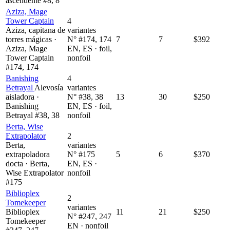
ascendente #8, 8
Aziza, Mage
Tower Captain
4
Aziza, capitana de
variantes
torres mágicas ·
N° #174, 174
7
7
$392
Aziza, Mage
EN, ES · foil,
Tower Captain
nonfoil
#174, 174
Banishing
4
Betrayal
Alevosía
variantes
aisladora ·
N° #38, 38
13
30
$250
Banishing
EN, ES · foil,
Betrayal #38, 38
nonfoil
Berta, Wise
Extrapolator
2
Berta,
variantes
extrapoladora
N° #175
5
6
$370
docta · Berta,
EN, ES ·
Wise Extrapolator
nonfoil
#175
Biblioplex
2
Tomekeeper
variantes
Biblioplex
11
21
$250
N° #247, 247
Tomekeeper
EN · nonfoil