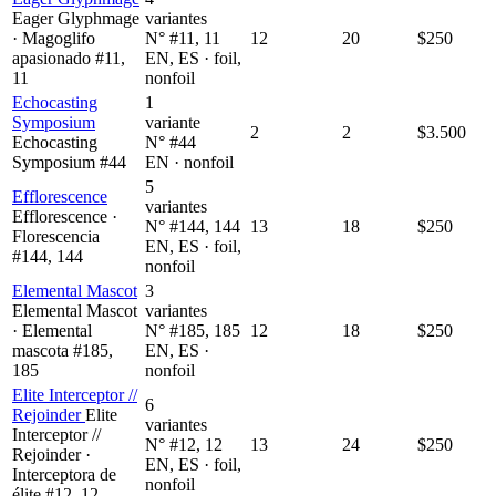
Eager Glyphmage
variantes
· Magoglifo
N° #11, 11
12
20
$250
apasionado #11,
EN, ES · foil,
11
nonfoil
Echocasting
1
Symposium
variante
2
2
$3.500
Echocasting
N° #44
Symposium #44
EN · nonfoil
5
Efflorescence
variantes
Efflorescence ·
N° #144, 144
13
18
$250
Florescencia
EN, ES · foil,
#144, 144
nonfoil
Elemental Mascot
3
Elemental Mascot
variantes
· Elemental
N° #185, 185
12
18
$250
mascota #185,
EN, ES ·
185
nonfoil
Elite Interceptor //
6
Rejoinder
Elite
variantes
Interceptor //
N° #12, 12
13
24
$250
Rejoinder ·
EN, ES · foil,
Interceptora de
nonfoil
élite #12, 12