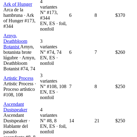
4
Ark of Hunger
variantes
Arca de la
N° #173,
hambruna · Ark
6
8
$370
#344
of Hunger #173,
EN, ES · foil,
#344
nonfoil
Arnyn,
Deathbloom
3
Botanist
Arnyn,
variantes
botanista brote
N° #74, 74
6
7
$260
lúgubre · Arnyn,
EN, ES ·
Deathbloom
nonfoil
Botanist #74, 74
3
Artistic Process
variantes
Artistic Process ·
N° #108, 108
7
8
$250
Proceso artístico
EN, ES ·
#108, 108
nonfoil
Ascendant
Dustspeaker
4
Ascendant
variantes
Dustspeaker ·
N° #8, 8
14
21
$250
Hablante del
EN, ES · foil,
pasado
nonfoil