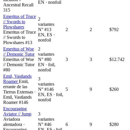
EN · nonfoil
Ancestral Recall
315
Emeritus of Truce
2
// Swords to
variantes
Plowshares
N° #13
2
2
$792
Emeritus of Truce
EN, ES ·
// Swords to
nonfoil
Plowshares #13
Emeritus of Woe
2
// Demonic Tutor
variantes
Emeritus of Woe
N° #80
3
3
$12.742
// Demonic Tutor
EN · foil,
#80
nonfoil
Emil, Vastlands
3
Roamer
Emil,
variantes
errante de las
N° #146
5
9
$260
Tierras Extensas ·
EN, ES · foil,
Emil, Vastlands
nonfoil
Roamer #146
Encouraging
Aviator // Jump
3
Aviadora
variantes
alentadora ·
N° #46
6
9
$280
Encouraging
EN, ES · foil,