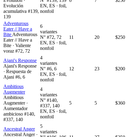
Evolution ·
N° #139, 139
6
7
$250
Evolución
EN, ES · foil,
acumulativa #139,
nonfoil
139
Adventurous
6
Eater // Have a
variantes
Bite
Adventurous
N° #72, 72
11
20
$250
Eater // Have a
EN, ES · foil,
Bite · Valiente
nonfoil
voraz #72, 72
4
Ajani's Response
variantes
Ajani's Response
N° #6, 6
12
23
$200
· Respuesta de
EN, ES · foil,
Ajani #6, 6
nonfoil
Ambitious
4
Augmenter
variantes
Ambitious
N° #140,
Augmenter ·
5
5
$360
#337, 140
Aumentador
EN, ES · foil,
ambicioso #140,
nonfoil
#337, 140
5
Ancestral Anger
variantes
Ancestral Anger ·