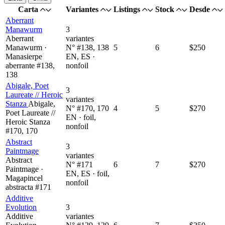
Carta
Variantes
Listings
Stock
Desde
Aberrant
Manawurm
3
Aberrant
variantes
Manawurm ·
N° #138, 138
5
6
$250
Manasierpe
EN, ES ·
aberrante #138,
nonfoil
138
Abigale, Poet
3
Laureate // Heroic
variantes
Stanza
Abigale,
N° #170, 170
4
5
$270
Poet Laureate //
EN · foil,
Heroic Stanza
nonfoil
#170, 170
Abstract
3
Paintmage
variantes
Abstract
N° #171
6
7
$270
Paintmage ·
EN, ES · foil,
Magapincel
nonfoil
abstracta #171
Additive
Evolution
3
Additive
variantes