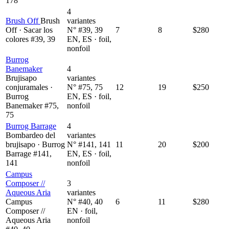
178
4
Brush Off
Brush
variantes
Off · Sacar los
N° #39, 39
7
8
$280
colores #39, 39
EN, ES · foil,
nonfoil
Burrog
Banemaker
4
Brujisapo
variantes
conjuramales ·
N° #75, 75
12
19
$250
Burrog
EN, ES · foil,
Banemaker #75,
nonfoil
75
Burrog Barrage
4
Bombardeo del
variantes
brujisapo · Burrog
N° #141, 141
11
20
$200
Barrage #141,
EN, ES · foil,
141
nonfoil
Campus
Composer //
3
Aqueous Aria
variantes
Campus
N° #40, 40
6
11
$280
Composer //
EN · foil,
Aqueous Aria
nonfoil