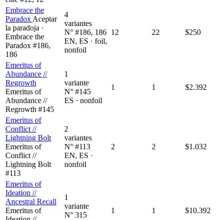
Embrace the
4
Paradox
Aceptar
variantes
la paradoja ·
N° #186, 186
12
22
$250
Embrace the
EN, ES · foil,
Paradox #186,
nonfoil
186
Emeritus of
Abundance //
1
Regrowth
variante
1
1
$2.392
Emeritus of
N° #145
Abundance //
ES · nonfoil
Regrowth #145
Emeritus of
Conflict //
2
Lightning Bolt
variantes
Emeritus of
N° #113
2
2
$1.032
Conflict //
EN, ES ·
Lightning Bolt
nonfoil
#113
Emeritus of
Ideation //
1
Ancestral Recall
variante
Emeritus of
1
1
$10.392
N° 315
Ideation //