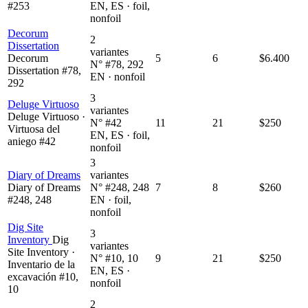
#253
EN, ES · foil,
nonfoil
Decorum
2
Dissertation
variantes
Decorum
5
6
$6.400
N° #78, 292
Dissertation #78,
EN · nonfoil
292
3
Deluge Virtuoso
variantes
Deluge Virtuoso ·
N° #42
11
21
$250
Virtuosa del
EN, ES · foil,
aniego #42
nonfoil
3
Diary of Dreams
variantes
Diary of Dreams
N° #248, 248
7
8
$260
#248, 248
EN · foil,
nonfoil
Dig Site
3
Inventory
Dig
variantes
Site Inventory ·
N° #10, 10
9
21
$250
Inventario de la
EN, ES ·
excavación #10,
nonfoil
10
2