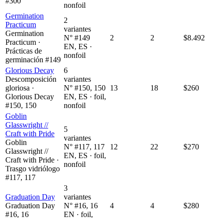
#300
nonfoil
Germination
2
Practicum
variantes
Germination
N° #149
2
2
$8.492
Practicum ·
EN, ES ·
Prácticas de
nonfoil
germinación #149
Glorious Decay
6
Descomposición
variantes
gloriosa ·
N° #150, 150
13
18
$260
Glorious Decay
EN, ES · foil,
#150, 150
nonfoil
Goblin
Glasswright //
5
Craft with Pride
variantes
Goblin
N° #117, 117
12
22
$270
Glasswright //
EN, ES · foil,
Craft with Pride ·
nonfoil
Trasgo vidriólogo
#117, 117
3
Graduation Day
variantes
Graduation Day
N° #16, 16
4
4
$280
#16, 16
EN · foil,