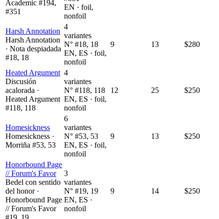
Academic #194,
EN · foil,
#351
nonfoil
4
Harsh Annotation
variantes
Harsh Annotation
N° #18, 18
9
13
$280
· Nota despiadada
EN, ES · foil,
#18, 18
nonfoil
Heated Argument
4
Discusión
variantes
acalorada ·
N° #118, 118
12
25
$250
Heated Argument
EN, ES · foil,
#118, 118
nonfoil
6
Homesickness
variantes
Homesickness ·
N° #53, 53
9
13
$250
Morriña #53, 53
EN, ES · foil,
nonfoil
Honorbound Page
// Forum's Favor
3
Bedel con sentido
variantes
del honor ·
N° #19, 19
9
14
$250
Honorbound Page
EN, ES ·
// Forum's Favor
nonfoil
#19, 19