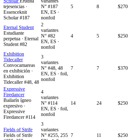
Scholar
Erudita
variantes
tejesencias ·
N° #187
5
8
$270
Essenceknit
EN, ES ·
Scholar #187
nonfoil
2
Eternal Student
variantes
Estudiante
N° #82
4
5
$250
perpetua · Eternal
EN, ES ·
Student #82
nonfoil
Exhibition
3
Tidecaller
variantes
Convocamareas
N° #48, 48
7
7
$370
en exhibición ·
EN, ES · foil,
Exhibition
nonfoil
Tidecaller #48, 48
Expressive
4
Firedancer
variantes
Bailarín ígneo
N° #114
14
24
$250
expresivo ·
EN, ES · foil,
Expressive
nonfoil
Firedancer #114
3
Fields of Strife
variantes
Fields of Strife
N° #255, 255
7
11
$250