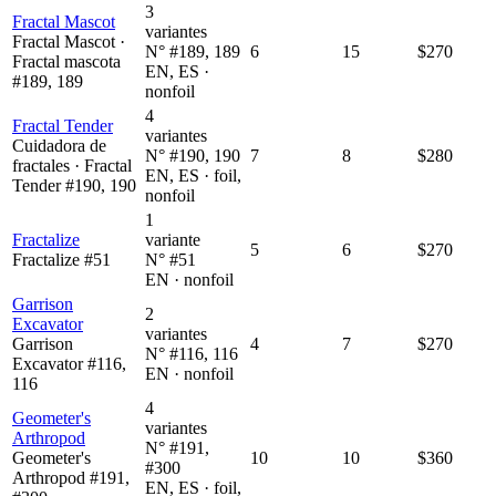
3
Fractal Mascot
variantes
Fractal Mascot ·
N° #189, 189
6
15
$270
Fractal mascota
EN, ES ·
#189, 189
nonfoil
4
Fractal Tender
variantes
Cuidadora de
N° #190, 190
7
8
$280
fractales · Fractal
EN, ES · foil,
Tender #190, 190
nonfoil
1
Fractalize
variante
5
6
$270
Fractalize #51
N° #51
EN · nonfoil
Garrison
2
Excavator
variantes
Garrison
4
7
$270
N° #116, 116
Excavator #116,
EN · nonfoil
116
4
Geometer's
variantes
Arthropod
N° #191,
Geometer's
10
10
$360
#300
Arthropod #191,
EN, ES · foil,