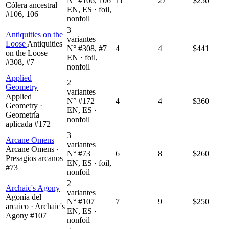
N° #106, 106
11
27
$250
Cólera ancestral
EN, ES · foil,
#106, 106
nonfoil
3
Antiquities on the
variantes
Loose
Antiquities
N° #308, #7
4
4
$441
on the Loose
EN · foil,
#308, #7
nonfoil
Applied
2
Geometry
variantes
Applied
N° #172
4
4
$360
Geometry ·
EN, ES ·
Geometría
nonfoil
aplicada #172
3
Arcane Omens
variantes
Arcane Omens ·
N° #73
6
8
$260
Presagios arcanos
EN, ES · foil,
#73
nonfoil
2
Archaic's Agony
variantes
Agonía del
N° #107
7
9
$250
arcaico · Archaic's
EN, ES ·
Agony #107
nonfoil