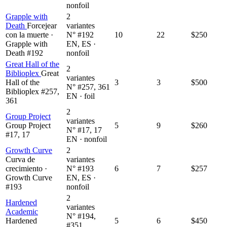
nonfoil
Grapple with
2
Death
Forcejear
variantes
con la muerte ·
N° #192
10
22
$250
Grapple with
EN, ES ·
Death #192
nonfoil
Great Hall of the
2
Biblioplex
Great
variantes
Hall of the
3
3
$500
N° #257, 361
Biblioplex #257,
EN · foil
361
2
Group Project
variantes
Group Project
5
9
$260
N° #17, 17
#17, 17
EN · nonfoil
Growth Curve
2
Curva de
variantes
crecimiento ·
N° #193
6
7
$257
Growth Curve
EN, ES ·
#193
nonfoil
2
Hardened
variantes
Academic
N° #194,
Hardened
5
6
$450
#351