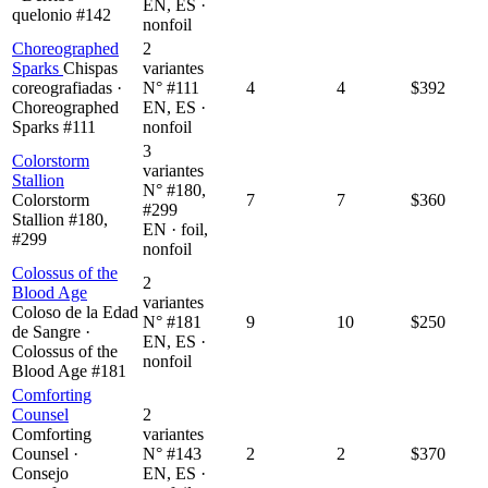
EN, ES ·
quelonio #142
nonfoil
Choreographed
2
Sparks
Chispas
variantes
coreografiadas ·
N° #111
4
4
$392
Choreographed
EN, ES ·
Sparks #111
nonfoil
3
Colorstorm
variantes
Stallion
N° #180,
Colorstorm
7
7
$360
#299
Stallion #180,
EN · foil,
#299
nonfoil
Colossus of the
2
Blood Age
variantes
Coloso de la Edad
N° #181
9
10
$250
de Sangre ·
EN, ES ·
Colossus of the
nonfoil
Blood Age #181
Comforting
Counsel
2
Comforting
variantes
Counsel ·
N° #143
2
2
$370
Consejo
EN, ES ·