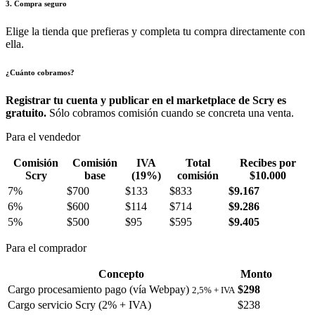
3. Compra seguro
Elige la tienda que prefieras y completa tu compra directamente con
ella.
¿Cuánto cobramos?
Registrar tu cuenta y publicar en el marketplace de Scry es
gratuito.
Sólo cobramos comisión cuando se concreta una venta.
Para el vendedor
Comisión
Comisión
IVA
Total
Recibes por
Scry
base
(19%)
comisión
$10.000
7%
$700
$133
$833
$9.167
6%
$600
$114
$714
$9.286
5%
$500
$95
$595
$9.405
Para el comprador
Concepto
Monto
Cargo procesamiento pago (vía Webpay)
$298
2,5% + IVA
Cargo servicio Scry (2% + IVA)
$238