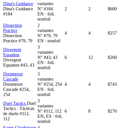
Dina's Guidance
variantes
Dina's Guidance
N° #184
2
2
$600
#184
EN · foil,
nonfoil
Dissection
2
Practice
variantes
4
4
$257
Dissection
N° #79, 79
Practice #79, 79
EN · nonfoil
3
Divergent
variantes
Equation
N° #43, 43
6
12
$260
Divergent
EN · foil,
Equation #43, 43
nonfoil
Dreamroot
3
Cascade
variantes
Dreamroot
N° #254, 254
4
4
$743
Cascade #254,
EN · foil,
254
nonfoil
3
Duel Tactics
Duel
variantes
Tactics · Tácticas
N° #112, 112
6
8
$270
de duelo #112,
EN, ES · foil,
112
nonfoil
Eager Glyphmage
4