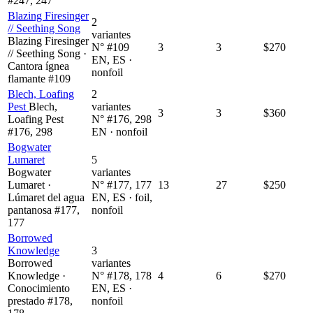
#247, 247
Blazing Firesinger
2
// Seething Song
variantes
Blazing Firesinger
N° #109
3
3
$270
// Seething Song ·
EN, ES ·
Cantora ígnea
nonfoil
flamante #109
Blech, Loafing
2
Pest
Blech,
variantes
3
3
$360
Loafing Pest
N° #176, 298
#176, 298
EN · nonfoil
Bogwater
Lumaret
5
Bogwater
variantes
Lumaret ·
N° #177, 177
13
27
$250
Lúmaret del agua
EN, ES · foil,
pantanosa #177,
nonfoil
177
Borrowed
Knowledge
3
Borrowed
variantes
Knowledge ·
N° #178, 178
4
6
$270
Conocimiento
EN, ES ·
prestado #178,
nonfoil