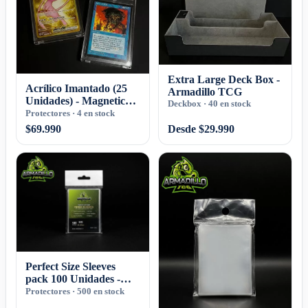
Extra Large Deck Box -
Acrílico Imantado (25
Armadillo TCG
Unidades) - Magnetic
Deckbox · 40 en stock
Card Holder -
Protectores · 4 en stock
Armadillo TCG
$69.990
Desde $29.990
Perfect Size Sleeves
pack 100 Unidades -
Armadillo TCG
Protectores · 500 en stock