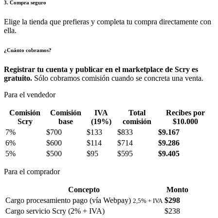
3. Compra seguro
Elige la tienda que prefieras y completa tu compra directamente con
ella.
¿Cuánto cobramos?
Registrar tu cuenta y publicar en el marketplace de Scry es
gratuito.
Sólo cobramos comisión cuando se concreta una venta.
Para el vendedor
Comisión
Comisión
IVA
Total
Recibes por
Scry
base
(19%)
comisión
$10.000
7%
$700
$133
$833
$9.167
6%
$600
$114
$714
$9.286
5%
$500
$95
$595
$9.405
Para el comprador
Concepto
Monto
Cargo procesamiento pago (vía Webpay)
$298
2,5% + IVA
Cargo servicio Scry (2% + IVA)
$238