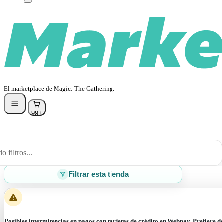
El marketplace de Magic: The Gathering.
99+
 filtros...
Filtrar esta tienda
Posibles intermitencias en pagos con tarjetas de crédito en Webpay. Prefiere d