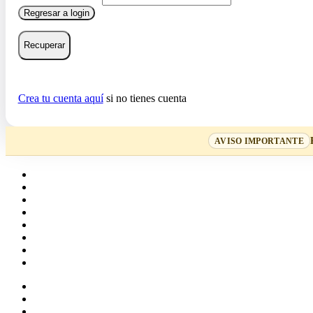
Regresar a login
Recuperar
Crea tu cuenta aquí
si no tienes cuenta
AVISO IMPORTANTE
Home
Cartas
Mazos
Carpetas
Tiendas
Accesorios
Deck Builder
Wishlist
Crea tu cuenta
Iniciar sesión