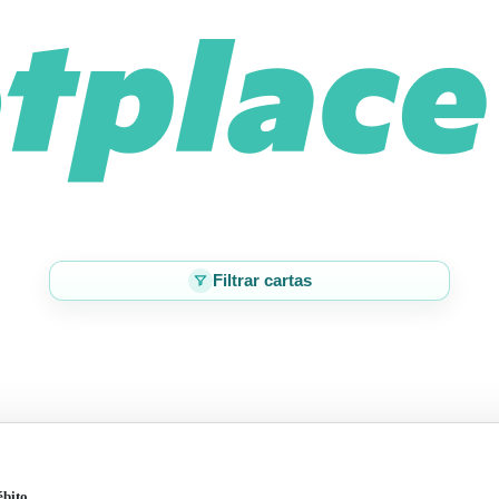
Filtrar cartas
ébito.