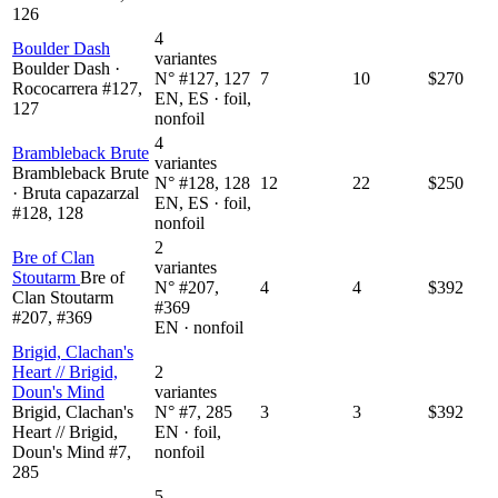
126
4
Boulder Dash
variantes
Boulder Dash ·
N° #127, 127
7
10
$270
Rococarrera #127,
EN, ES · foil,
127
nonfoil
4
Brambleback Brute
variantes
Brambleback Brute
N° #128, 128
12
22
$250
· Bruta capazarzal
EN, ES · foil,
#128, 128
nonfoil
2
Bre of Clan
variantes
Stoutarm
Bre of
N° #207,
4
4
$392
Clan Stoutarm
#369
#207, #369
EN · nonfoil
Brigid, Clachan's
Heart // Brigid,
2
Doun's Mind
variantes
Brigid, Clachan's
N° #7, 285
3
3
$392
Heart // Brigid,
EN · foil,
Doun's Mind #7,
nonfoil
285
5