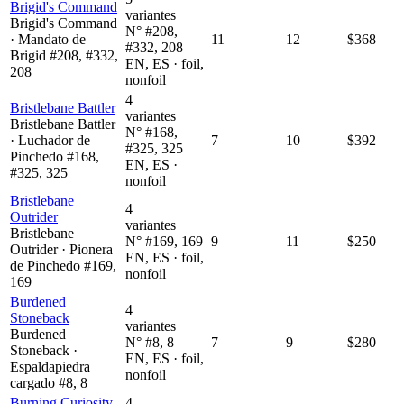
Brigid's Command
variantes
Brigid's Command
N° #208,
· Mandato de
11
12
$368
#332, 208
Brigid #208, #332,
EN, ES · foil,
208
nonfoil
4
Bristlebane Battler
variantes
Bristlebane Battler
N° #168,
· Luchador de
7
10
$392
#325, 325
Pinchedo #168,
EN, ES ·
#325, 325
nonfoil
Bristlebane
4
Outrider
variantes
Bristlebane
N° #169, 169
9
11
$250
Outrider · Pionera
EN, ES · foil,
de Pinchedo #169,
nonfoil
169
Burdened
4
Stoneback
variantes
Burdened
N° #8, 8
7
9
$280
Stoneback ·
EN, ES · foil,
Espaldapiedra
nonfoil
cargado #8, 8
Burning Curiosity
4