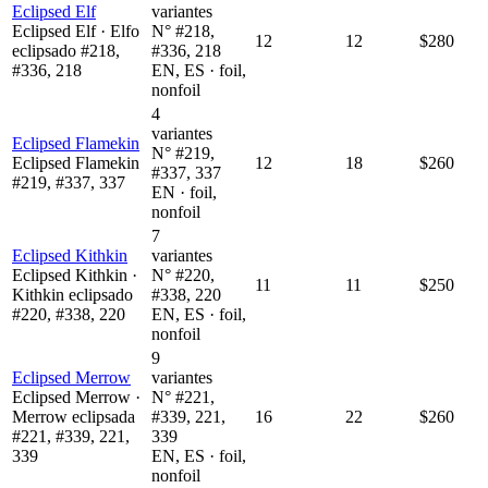
Eclipsed Elf
variantes
Eclipsed Elf · Elfo
N° #218,
12
12
$280
eclipsado #218,
#336, 218
#336, 218
EN, ES · foil,
nonfoil
4
variantes
Eclipsed Flamekin
N° #219,
Eclipsed Flamekin
12
18
$260
#337, 337
#219, #337, 337
EN · foil,
nonfoil
7
Eclipsed Kithkin
variantes
Eclipsed Kithkin ·
N° #220,
11
11
$250
Kithkin eclipsado
#338, 220
#220, #338, 220
EN, ES · foil,
nonfoil
9
Eclipsed Merrow
variantes
Eclipsed Merrow ·
N° #221,
Merrow eclipsada
#339, 221,
16
22
$260
#221, #339, 221,
339
339
EN, ES · foil,
nonfoil