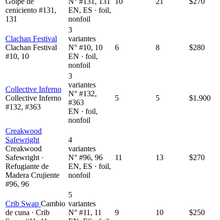
Golpe de
N° #131, 131
10
21
$270
ceniciento #131,
EN, ES · foil,
131
nonfoil
3
Clachan Festival
variantes
Clachan Festival
N° #10, 10
6
8
$280
#10, 10
EN · foil,
nonfoil
3
variantes
Collective Inferno
N° #132,
Collective Inferno
5
5
$1.900
#363
#132, #363
EN · foil,
nonfoil
Creakwood
Safewright
4
Creakwood
variantes
Safewright ·
N° #96, 96
11
13
$270
Refugiante de
EN, ES · foil,
Madera Crujiente
nonfoil
#96, 96
5
Crib Swap
Cambio
variantes
de cuna · Crib
N° #11, 11
9
10
$250