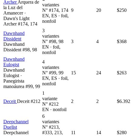
Archer
Arquera de
variantes
la Luz del
N° #174, 174
9
20
$250
Amanecer ·
EN, ES · foil,
Dawn's Light
nonfoil
Archer #174, 174
3
Dawnhand
variantes
Dissident
N° #98, 98
3
4
$368
Dawnhand
EN · foil,
Dissident #98, 98
nonfoil
Dawnhand
4
Eulogist
variantes
Dawnhand
N° #99, 99
15
24
$263
Eulogist ·
EN, ES · foil,
Panegirista
nonfoil
manoáurea #99, 99
1
variante
Deceit
Deceit #212
2
2
$6.392
N° #212
EN · nonfoil
6
Deepchannel
variantes
Duelist
N° #213,
Deepchannel
#333, 213,
11
14
$280