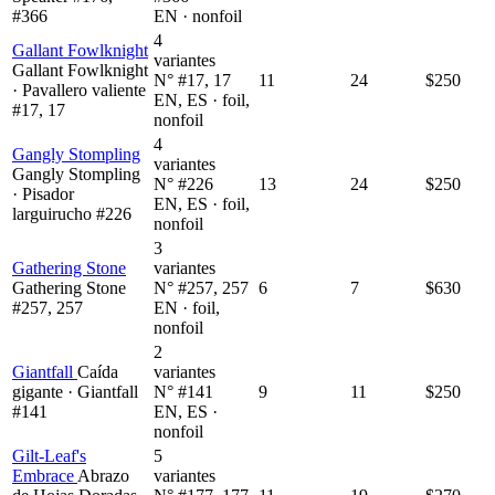
#366
EN · nonfoil
4
Gallant Fowlknight
variantes
Gallant Fowlknight
N° #17, 17
11
24
$250
· Pavallero valiente
EN, ES · foil,
#17, 17
nonfoil
4
Gangly Stompling
variantes
Gangly Stompling
N° #226
13
24
$250
· Pisador
EN, ES · foil,
larguirucho #226
nonfoil
3
Gathering Stone
variantes
Gathering Stone
N° #257, 257
6
7
$630
#257, 257
EN · foil,
nonfoil
2
Giantfall
Caída
variantes
gigante · Giantfall
N° #141
9
11
$250
#141
EN, ES ·
nonfoil
Gilt-Leaf's
5
Embrace
Abrazo
variantes