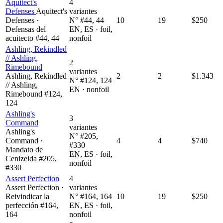
Aquitect's
4
Defenses
Aquitect's
variantes
Defenses ·
N° #44, 44
10
19
$250
Defensas del
EN, ES · foil,
acuitecto #44, 44
nonfoil
Ashling, Rekindled
// Ashling,
2
Rimebound
variantes
Ashling, Rekindled
2
2
$1.343
N° #124, 124
// Ashling,
EN · nonfoil
Rimebound #124,
124
Ashling's
3
Command
variantes
Ashling's
N° #205,
Command ·
4
4
$740
#330
Mandato de
EN, ES · foil,
Cenizeida #205,
nonfoil
#330
Assert Perfection
4
Assert Perfection ·
variantes
Reivindicar la
N° #164, 164
10
19
$250
perfección #164,
EN, ES · foil,
164
nonfoil