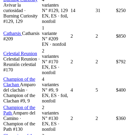
Avivar la
variantes
curiosidad ·
N° #129, 129
14
31
$250
Burning Curiosity
EN, ES · foil,
#129, 129
nonfoil
1
Catharsis
Catharsis
variante
2
2
$850
#209
N° #209
EN · nonfoil
2
Celestial Reunion
variantes
Celestial Reunion ·
N° #170
2
2
$792
Reunión celestial
EN, ES ·
#170
nonfoil
Champion of the
4
Clachan
Amparo
variantes
del clachán ·
N° #9, 9
4
5
$400
Champion of the
EN, ES · foil,
Clachan #9, 9
nonfoil
Champion of the
2
Path
Amparo del
variantes
Camino ·
N° #130
2
2
$360
Champion of the
EN, ES ·
Path #130
nonfoil