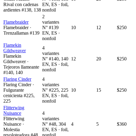
Rival con cadenas
EN, ES · foil,
ardientes #138, 138
nonfoil
2
Flamebraider
variantes
Flamebraider ·
N° #139
10
12
$250
Trenzallamas #139
EN, ES ·
nonfoil
Flamekin
4
Gildweaver
variantes
Flamekin
N° #140, 140
12
20
$250
Gildweaver ·
EN, ES · foil,
Tejeoros llameante
nonfoil
#140, 140
Flaring Cinder
4
Flaring Cinder ·
variantes
Fulgurante
N° #225, 225
10
15
$250
cenicienta #225,
EN, ES · foil,
225
nonfoil
Flitterwing
Nuisance
4
Flitterwing
variantes
Nuisance ·
N° #48, 304
4
5
$360
Molestia
EN, ES · foil,
revoloteadora #48,
nonfoil