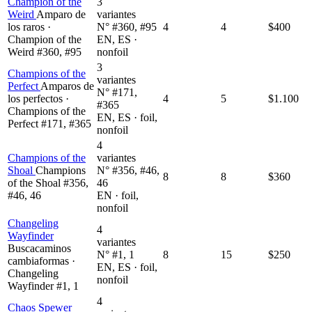
Champion of the
3
Weird
Amparo de
variantes
los raros ·
N° #360, #95
4
4
$400
Champion of the
EN, ES ·
Weird #360, #95
nonfoil
3
Champions of the
variantes
Perfect
Amparos de
N° #171,
los perfectos ·
4
5
$1.100
#365
Champions of the
EN, ES · foil,
Perfect #171, #365
nonfoil
4
Champions of the
variantes
Shoal
Champions
N° #356, #46,
8
8
$360
of the Shoal #356,
46
#46, 46
EN · foil,
nonfoil
Changeling
4
Wayfinder
variantes
Buscacaminos
N° #1, 1
8
15
$250
cambiaformas ·
EN, ES · foil,
Changeling
nonfoil
Wayfinder #1, 1
4
Chaos Spewer