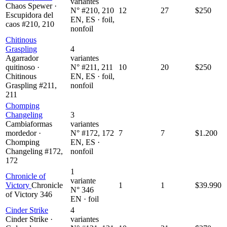
variantes
Chaos Spewer ·
N° #210, 210
12
27
$250
Escupidora del
EN, ES · foil,
caos #210, 210
nonfoil
Chitinous
Graspling
4
Agarrador
variantes
quitinoso ·
N° #211, 211
10
20
$250
Chitinous
EN, ES · foil,
Graspling #211,
nonfoil
211
Chomping
Changeling
3
Cambiaformas
variantes
mordedor ·
N° #172, 172
7
7
$1.200
Chomping
EN, ES ·
Changeling #172,
nonfoil
172
1
Chronicle of
variante
Victory
Chronicle
1
1
$39.990
N° 346
of Victory 346
EN · foil
Cinder Strike
4
Cinder Strike ·
variantes