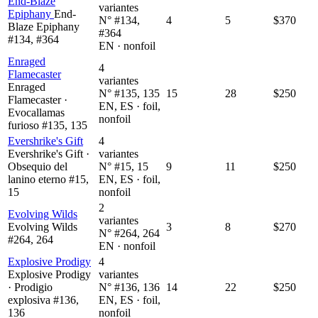
End-Blaze
variantes
Epiphany
End-
N° #134,
4
5
$370
Blaze Epiphany
#364
#134, #364
EN · nonfoil
Enraged
4
Flamecaster
variantes
Enraged
N° #135, 135
15
28
$250
Flamecaster ·
EN, ES · foil,
Evocallamas
nonfoil
furioso #135, 135
Evershrike's Gift
4
Evershrike's Gift ·
variantes
Obsequio del
N° #15, 15
9
11
$250
lanino eterno #15,
EN, ES · foil,
15
nonfoil
2
Evolving Wilds
variantes
Evolving Wilds
3
8
$270
N° #264, 264
#264, 264
EN · nonfoil
Explosive Prodigy
4
Explosive Prodigy
variantes
· Prodigio
N° #136, 136
14
22
$250
explosiva #136,
EN, ES · foil,
136
nonfoil