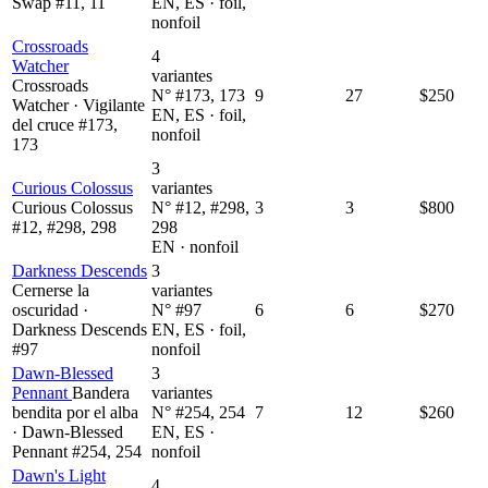
Swap #11, 11
EN, ES · foil,
nonfoil
Crossroads
4
Watcher
variantes
Crossroads
N° #173, 173
9
27
$250
Watcher · Vigilante
EN, ES · foil,
del cruce #173,
nonfoil
173
3
Curious Colossus
variantes
Curious Colossus
N° #12, #298,
3
3
$800
#12, #298, 298
298
EN · nonfoil
Darkness Descends
3
Cernerse la
variantes
oscuridad ·
N° #97
6
6
$270
Darkness Descends
EN, ES · foil,
#97
nonfoil
Dawn-Blessed
3
Pennant
Bandera
variantes
bendita por el alba
N° #254, 254
7
12
$260
· Dawn-Blessed
EN, ES ·
Pennant #254, 254
nonfoil
Dawn's Light
4