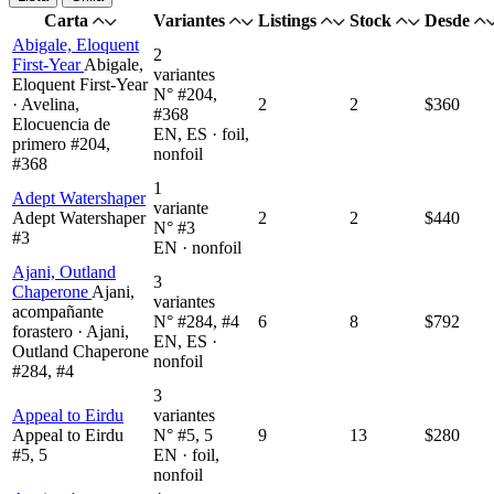
Carta
Variantes
Listings
Stock
Desde
Abigale, Eloquent
2
First-Year
Abigale,
variantes
Eloquent First-Year
N° #204,
· Avelina,
2
2
$360
#368
Elocuencia de
EN, ES · foil,
primero #204,
nonfoil
#368
1
Adept Watershaper
variante
Adept Watershaper
2
2
$440
N° #3
#3
EN · nonfoil
Ajani, Outland
3
Chaperone
Ajani,
variantes
acompañante
N° #284, #4
6
8
$792
forastero · Ajani,
EN, ES ·
Outland Chaperone
nonfoil
#284, #4
3
Appeal to Eirdu
variantes
Appeal to Eirdu
N° #5, 5
9
13
$280
#5, 5
EN · foil,
nonfoil