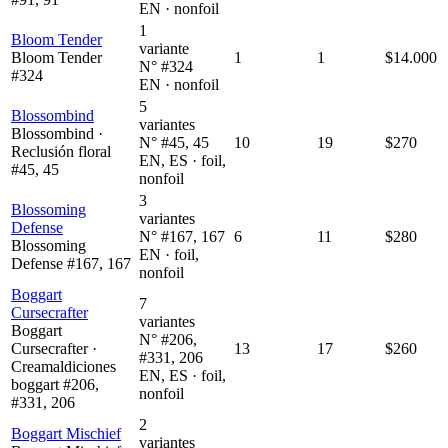
EN · nonfoil
1
Bloom Tender
variante
Bloom Tender
1
1
$14.000
N° #324
#324
EN · nonfoil
5
Blossombind
variantes
Blossombind ·
N° #45, 45
10
19
$270
Reclusión floral
EN, ES · foil,
#45, 45
nonfoil
3
Blossoming
variantes
Defense
N° #167, 167
6
11
$280
Blossoming
EN · foil,
Defense #167, 167
nonfoil
Boggart
7
Cursecrafter
variantes
Boggart
N° #206,
Cursecrafter ·
13
17
$260
#331, 206
Creamaldiciones
EN, ES · foil,
boggart #206,
nonfoil
#331, 206
2
Boggart Mischief
variantes