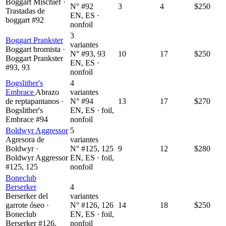
Boggart Mischief ·
N° #92
3
4
$250
Trastadas de
EN, ES ·
boggart #92
nonfoil
3
Boggart Prankster
variantes
Boggart bromista ·
N° #93, 93
10
17
$250
Boggart Prankster
EN, ES ·
#93, 93
nonfoil
Bogslither's
4
Embrace
Abrazo
variantes
de reptapantanos ·
N° #94
13
17
$270
Bogslither's
EN, ES · foil,
Embrace #94
nonfoil
Boldwyr Aggressor
5
Agresora de
variantes
Boldwyr ·
N° #125, 125
9
12
$280
Boldwyr Aggressor
EN, ES · foil,
#125, 125
nonfoil
Boneclub
Berserker
4
Berserker del
variantes
garrote óseo ·
N° #126, 126
14
18
$250
Boneclub
EN, ES · foil,
Berserker #126,
nonfoil