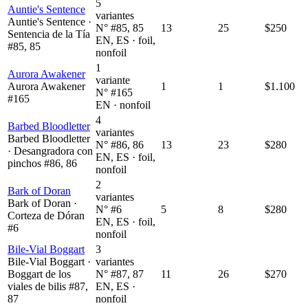
5
Auntie's Sentence
variantes
Auntie's Sentence ·
N° #85, 85
13
25
$250
Sentencia de la Tía
EN, ES · foil,
#85, 85
nonfoil
1
Aurora Awakener
variante
Aurora Awakener
1
1
$1.100
N° #165
#165
EN · nonfoil
4
Barbed Bloodletter
variantes
Barbed Bloodletter
N° #86, 86
13
23
$280
· Desangradora con
EN, ES · foil,
pinchos #86, 86
nonfoil
2
Bark of Doran
variantes
Bark of Doran ·
N° #6
5
8
$280
Corteza de Dóran
EN, ES · foil,
#6
nonfoil
Bile-Vial Boggart
3
Bile-Vial Boggart ·
variantes
Boggart de los
N° #87, 87
11
26
$270
viales de bilis #87,
EN, ES ·
87
nonfoil