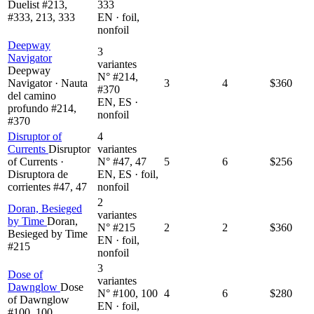
Duelist #213,
333
#333, 213, 333
EN · foil,
nonfoil
Deepway
3
Navigator
variantes
Deepway
N° #214,
Navigator · Nauta
3
4
$360
#370
del camino
EN, ES ·
profundo #214,
nonfoil
#370
Disruptor of
4
Currents
Disruptor
variantes
of Currents ·
N° #47, 47
5
6
$256
Disruptora de
EN, ES · foil,
corrientes #47, 47
nonfoil
2
Doran, Besieged
variantes
by Time
Doran,
N° #215
2
2
$360
Besieged by Time
EN · foil,
#215
nonfoil
3
Dose of
variantes
Dawnglow
Dose
N° #100, 100
4
6
$280
of Dawnglow
EN · foil,
#100, 100