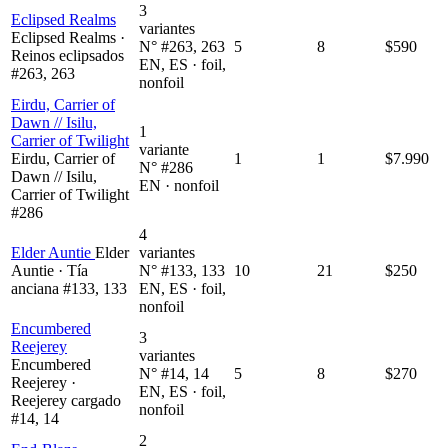
3
Eclipsed Realms
variantes
Eclipsed Realms ·
N° #263, 263
5
8
$590
Reinos eclipsados
EN, ES · foil,
#263, 263
nonfoil
Eirdu, Carrier of
Dawn // Isilu,
1
Carrier of Twilight
variante
Eirdu, Carrier of
1
1
$7.990
N° #286
Dawn // Isilu,
EN · nonfoil
Carrier of Twilight
#286
4
Elder Auntie
Elder
variantes
Auntie · Tía
N° #133, 133
10
21
$250
anciana #133, 133
EN, ES · foil,
nonfoil
Encumbered
3
Reejerey
variantes
Encumbered
N° #14, 14
5
8
$270
Reejerey ·
EN, ES · foil,
Reejerey cargado
nonfoil
#14, 14
2