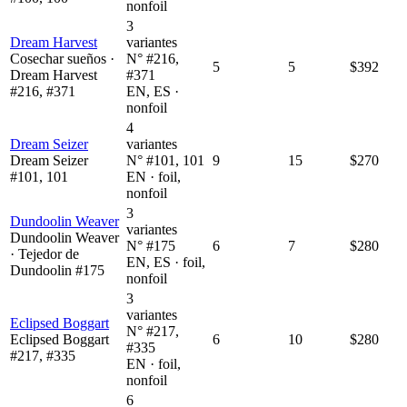
nonfoil
3
Dream Harvest
variantes
Cosechar sueños ·
N° #216,
5
5
$392
Dream Harvest
#371
#216, #371
EN, ES ·
nonfoil
4
Dream Seizer
variantes
Dream Seizer
N° #101, 101
9
15
$270
#101, 101
EN · foil,
nonfoil
3
Dundoolin Weaver
variantes
Dundoolin Weaver
N° #175
6
7
$280
· Tejedor de
EN, ES · foil,
Dundoolin #175
nonfoil
3
variantes
Eclipsed Boggart
N° #217,
Eclipsed Boggart
6
10
$280
#335
#217, #335
EN · foil,
nonfoil
6