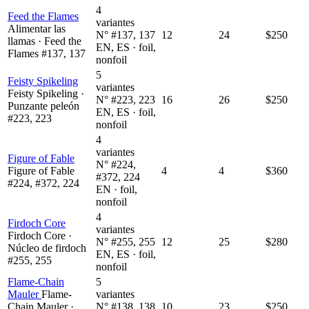
4
Feed the Flames
variantes
Alimentar las
N° #137, 137
12
24
$250
llamas · Feed the
EN, ES · foil,
Flames #137, 137
nonfoil
5
Feisty Spikeling
variantes
Feisty Spikeling ·
N° #223, 223
16
26
$250
Punzante peleón
EN, ES · foil,
#223, 223
nonfoil
4
variantes
Figure of Fable
N° #224,
Figure of Fable
4
4
$360
#372, 224
#224, #372, 224
EN · foil,
nonfoil
4
Firdoch Core
variantes
Firdoch Core ·
N° #255, 255
12
25
$280
Núcleo de firdoch
EN, ES · foil,
#255, 255
nonfoil
Flame-Chain
5
Mauler
Flame-
variantes
Chain Mauler ·
N° #138, 138
10
23
$250