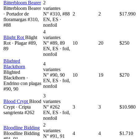
Bitterbloom Bearer
2
Bitterbloom Bearer
variantes
· Portador de
N° #310, #88
2
2
$17.990
floramargas #310,
EN, ES ·
#88
nonfoil
4
Blight Rot
Blight
variantes
Rot · Plagar #89,
N° #89, 89
10
20
$250
89
EN, ES · foil,
nonfoil
Blighted
4
Blackthorn
variantes
Blighted
N° #90, 90
10
19
$270
Blackthorn ·
EN, ES · foil,
Endrino con plagas
nonfoil
#90, 90
3
Blood Crypt
Blood
variantes
Crypt · Cripta
N° #262
3
3
$10.980
sangrienta #262
EN, ES · foil,
nonfoil
2
Bloodline Bidding
variantes
Bloodline Bidding
4
4
$1.710
N° #91, 91
#91, 91