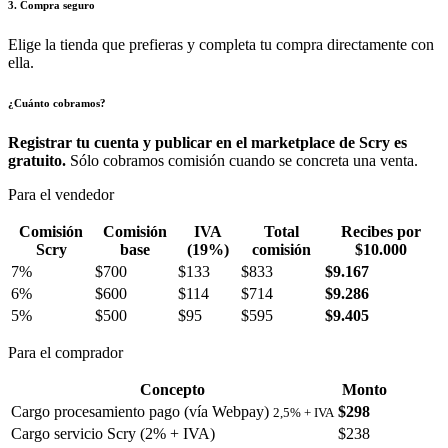
3. Compra seguro
Elige la tienda que prefieras y completa tu compra directamente con
ella.
¿Cuánto cobramos?
Registrar tu cuenta y publicar en el marketplace de Scry es
gratuito.
Sólo cobramos comisión cuando se concreta una venta.
Para el vendedor
Comisión
Comisión
IVA
Total
Recibes por
Scry
base
(19%)
comisión
$10.000
7%
$700
$133
$833
$9.167
6%
$600
$114
$714
$9.286
5%
$500
$95
$595
$9.405
Para el comprador
Concepto
Monto
Cargo procesamiento pago (vía Webpay)
$298
2,5% + IVA
Cargo servicio Scry (2% + IVA)
$238