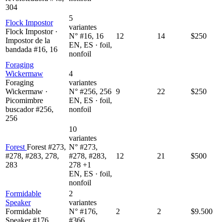
304
5
Flock Impostor
variantes
Flock Impostor ·
N° #16, 16
12
14
$250
Impostor de la
EN, ES · foil,
bandada #16, 16
nonfoil
Foraging
Wickermaw
4
Foraging
variantes
Wickermaw ·
N° #256, 256
9
22
$250
Picomimbre
EN, ES · foil,
buscador #256,
nonfoil
256
10
variantes
Forest
Forest #273,
N° #273,
#278, #283, 278,
#278, #283,
12
21
$500
283
278 +1
EN, ES · foil,
nonfoil
Formidable
2
Speaker
variantes
Formidable
N° #176,
2
2
$9.500
Speaker #176,
#366