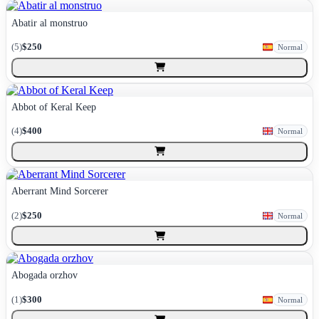
Abatir al monstruo
(
5
)
$250
Normal
Abbot of Keral Keep
(
4
)
$400
Normal
Aberrant Mind Sorcerer
(
2
)
$250
Normal
Abogada orzhov
(
1
)
$300
Normal