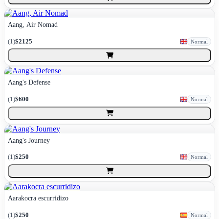
Aang, Air Nomad
(
1
)
$2125
Normal
Aang's Defense
(
1
)
$600
Normal
Aang's Journey
(
1
)
$250
Normal
Aarakocra escurridizo
(
1
)
$250
Normal