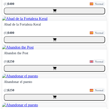
(
1
)
$400
Normal
Abad de la Fortaleza Keral
(
6
)
$400
Normal
Abandon the Post
(
9
)
$250
Normal
Abandonar el puesto
(
2
)
$250
Normal