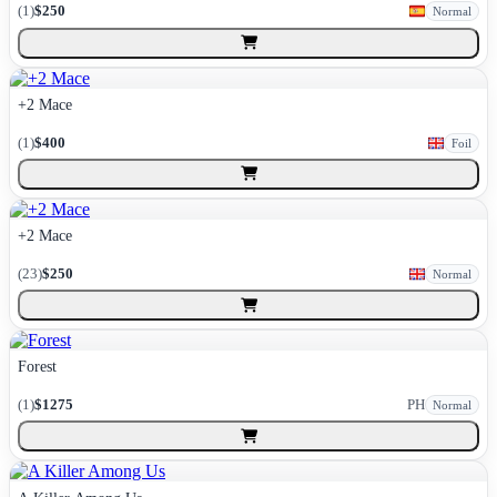
(
1
)
$250
Normal
+2 Mace
(
1
)
$400
Foil
+2 Mace
(
23
)
$250
Normal
Forest
(
1
)
$1275
PH
Normal