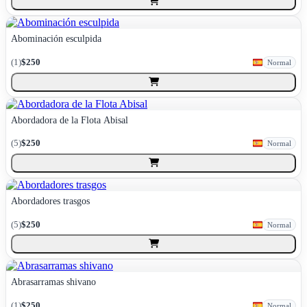
Abominación esculpida
(
1
)
$250
Normal
Abordadora de la Flota Abisal
(
5
)
$250
Normal
Abordadores trasgos
(
5
)
$250
Normal
Abrasarramas shivano
(
1
)
$250
Normal