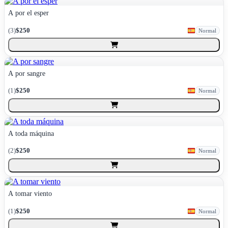
A por el esper
(
3
)
$250
Normal
A por sangre
(
1
)
$250
Normal
A toda máquina
(
2
)
$250
Normal
A tomar viento
(
1
)
$250
Normal