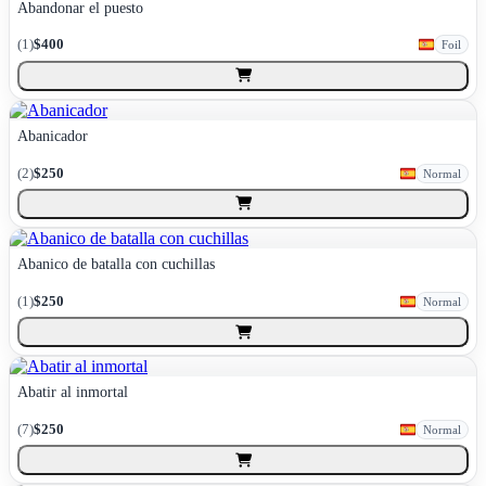
Abandonar el puesto
(
1
)
$400
Foil
Abanicador
(
2
)
$250
Normal
Abanico de batalla con cuchillas
(
1
)
$250
Normal
Abatir al inmortal
(
7
)
$250
Normal