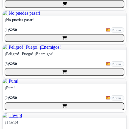
¡No puedes pasar!
(
1
)
$250
Normal
¡Peligro! ¡Fuego! ¡Enemigos!
(
5
)
$250
Normal
¡Pum!
(
2
)
$250
Normal
¡Thwip!