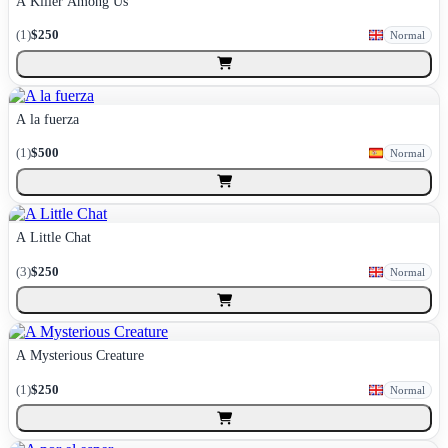
A Killer Among Us
(
1
)
$250
Normal
A la fuerza
(
1
)
$500
Normal
A Little Chat
(
3
)
$250
Normal
A Mysterious Creature
(
1
)
$250
Normal