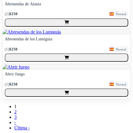
Abresendas de Alania
(
2
)
$250
Normal
Abresendas de los Lumiguía
(
1
)
$250
Normal
Abrir fuego
(
2
)
$250
Normal
1
2
3
›
Última ›