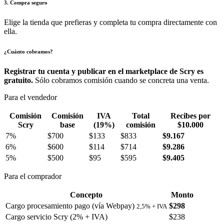
3. Compra seguro
Elige la tienda que prefieras y completa tu compra directamente con
ella.
¿Cuánto cobramos?
Registrar tu cuenta y publicar en el marketplace de Scry es
gratuito.
Sólo cobramos comisión cuando se concreta una venta.
Para el vendedor
Comisión
Comisión
IVA
Total
Recibes por
Scry
base
(19%)
comisión
$10.000
7%
$700
$133
$833
$9.167
6%
$600
$114
$714
$9.286
5%
$500
$95
$595
$9.405
Para el comprador
Concepto
Monto
Cargo procesamiento pago (vía Webpay)
$298
2,5% + IVA
Cargo servicio Scry (2% + IVA)
$238