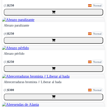
(
1
)
$250
Normal
Abrazo paralizante
(
4
)
$250
Normal
Abrazo pérfido
(
1
)
$250
Normal
Abrecerraduras bromista // Liberar al hada
(
1
)
$300
Normal