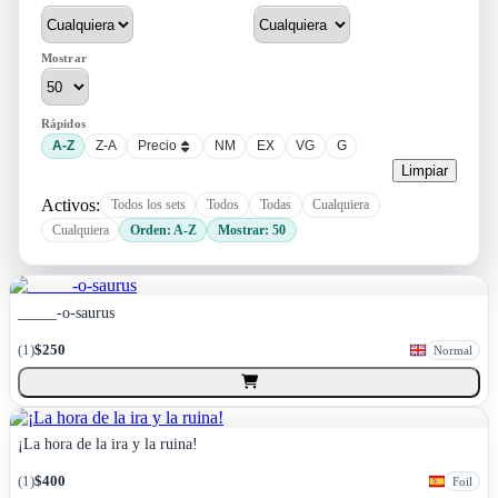
Mostrar
Rápidos
A-Z
Z-A
Precio
NM
EX
VG
G
Limpiar
Activos:
Todos los sets
Todos
Todas
Cualquiera
Cualquiera
Orden: A-Z
Mostrar: 50
_____-o-saurus
(
1
)
$250
Normal
¡La hora de la ira y la ruina!
(
1
)
$400
Foil