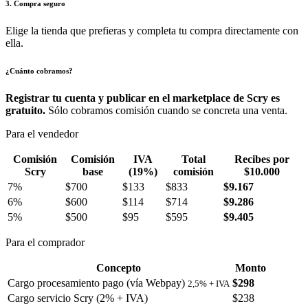
3. Compra seguro
Elige la tienda que prefieras y completa tu compra directamente con
ella.
¿Cuánto cobramos?
Registrar tu cuenta y publicar en el marketplace de Scry es
gratuito.
Sólo cobramos comisión cuando se concreta una venta.
Para el vendedor
Comisión
Comisión
IVA
Total
Recibes por
Scry
base
(19%)
comisión
$10.000
7%
$700
$133
$833
$9.167
6%
$600
$114
$714
$9.286
5%
$500
$95
$595
$9.405
Para el comprador
Concepto
Monto
Cargo procesamiento pago (vía Webpay)
$298
2,5% + IVA
Cargo servicio Scry (2% + IVA)
$238