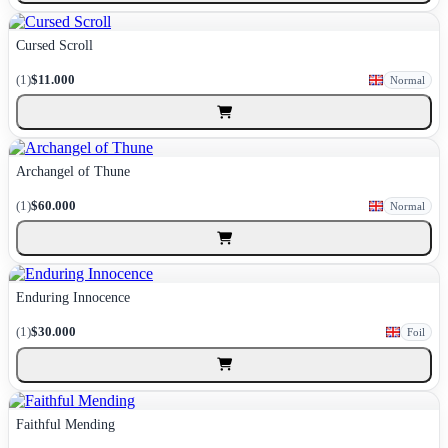
Cursed Scroll
(1)
$11.000
Normal
Archangel of Thune
(1)
$60.000
Normal
Enduring Innocence
(1)
$30.000
Foil
Faithful Mending