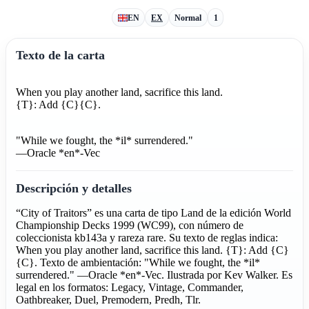
EN
EX
Normal
1
Texto de la carta
When you play another land, sacrifice this land.
{T}: Add {C}{C}.
"While we fought, the *il* surrendered."
—Oracle *en*-Vec
Descripción y detalles
“City of Traitors” es una carta de tipo Land de la edición World
Championship Decks 1999 (WC99), con número de
coleccionista kb143a y rareza rare. Su texto de reglas indica:
When you play another land, sacrifice this land. {T}: Add {C}
{C}. Texto de ambientación: "While we fought, the *il*
surrendered." —Oracle *en*-Vec. Ilustrada por Kev Walker. Es
legal en los formatos: Legacy, Vintage, Commander,
Oathbreaker, Duel, Premodern, Predh, Tlr.