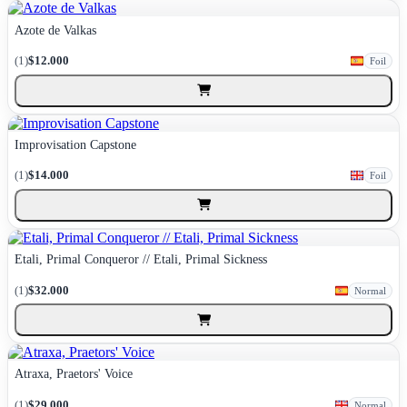
Azote de Valkas
(1)
$12.000
Foil
Improvisation Capstone
(1)
$14.000
Foil
Etali, Primal Conqueror // Etali, Primal Sickness
(1)
$32.000
Normal
Atraxa, Praetors' Voice
(1)
$29.000
Normal