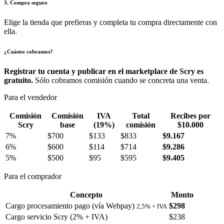
3. Compra seguro
Elige la tienda que prefieras y completa tu compra directamente con
ella.
¿Cuánto cobramos?
Registrar tu cuenta y publicar en el marketplace de Scry es
gratuito.
Sólo cobramos comisión cuando se concreta una venta.
Para el vendedor
Comisión
Comisión
IVA
Total
Recibes por
Scry
base
(19%)
comisión
$10.000
7%
$700
$133
$833
$9.167
6%
$600
$114
$714
$9.286
5%
$500
$95
$595
$9.405
Para el comprador
Concepto
Monto
Cargo procesamiento pago (vía Webpay)
$298
2,5% + IVA
Cargo servicio Scry (2% + IVA)
$238