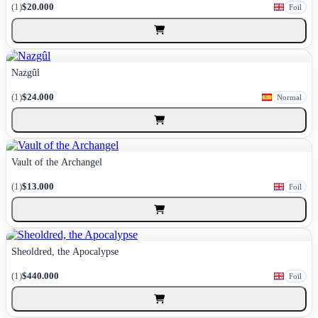
(1)
$20.000
Foil
Nazgûl
(1)
$24.000
Normal
Vault of the Archangel
(1)
$13.000
Foil
Sheoldred, the Apocalypse
(1)
$440.000
Foil