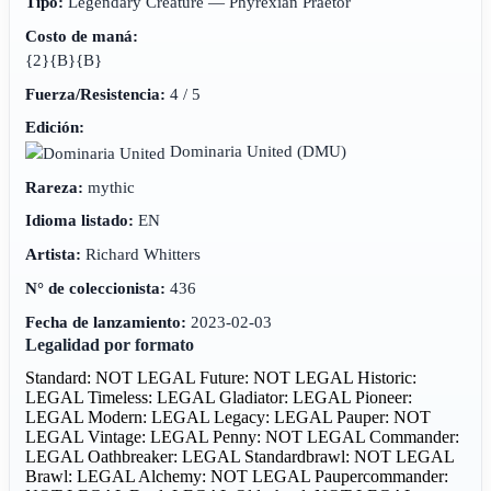
Tipo:
Legendary Creature — Phyrexian Praetor
Costo de maná:
{2}{B}{B}
Fuerza/Resistencia:
4 / 5
Edición:
Dominaria United
(DMU)
Rareza:
mythic
Idioma listado:
EN
Artista:
Richard Whitters
N° de coleccionista:
436
Fecha de lanzamiento:
2023-02-03
Legalidad por formato
Standard: NOT LEGAL
Future: NOT LEGAL
Historic:
LEGAL
Timeless: LEGAL
Gladiator: LEGAL
Pioneer:
LEGAL
Modern: LEGAL
Legacy: LEGAL
Pauper: NOT
LEGAL
Vintage: LEGAL
Penny: NOT LEGAL
Commander:
LEGAL
Oathbreaker: LEGAL
Standardbrawl: NOT LEGAL
Brawl: LEGAL
Alchemy: NOT LEGAL
Paupercommander: