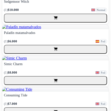
Sedgemoor Witch
(1)
$10.000
Normal
Paladín matamalvados
(1)
$6.000
Foil
Simic Charm
(1)
$8.000
Foil
Consuming Tide
(1)
$7.000
Foil