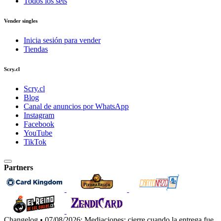
Todos los sets
Vender singles
Inicia sesión para vender
Tiendas
Scry.cl
Scry.cl
Blog
Canal de anuncios por WhatsApp
Instagram
Facebook
YouTube
TikTok
Partners
Changelog • 07/08/2026:
Mediaciones: cierre cuando la entrega fue