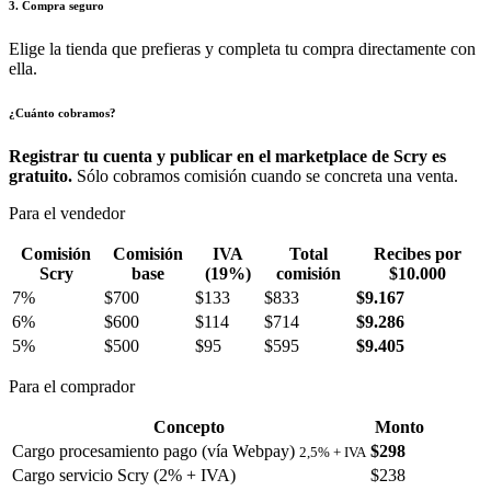
3. Compra seguro
Elige la tienda que prefieras y completa tu compra directamente con
ella.
¿Cuánto cobramos?
Registrar tu cuenta y publicar en el marketplace de Scry es
gratuito.
Sólo cobramos comisión cuando se concreta una venta.
Para el vendedor
Comisión
Comisión
IVA
Total
Recibes por
Scry
base
(19%)
comisión
$10.000
7%
$700
$133
$833
$9.167
6%
$600
$114
$714
$9.286
5%
$500
$95
$595
$9.405
Para el comprador
Concepto
Monto
Cargo procesamiento pago (vía Webpay)
$298
2,5% + IVA
Cargo servicio Scry (2% + IVA)
$238