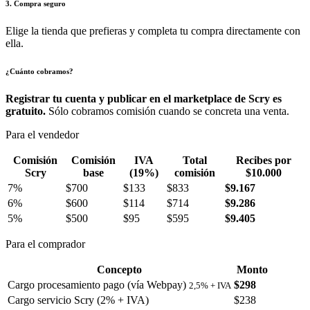
3. Compra seguro
Elige la tienda que prefieras y completa tu compra directamente con
ella.
¿Cuánto cobramos?
Registrar tu cuenta y publicar en el marketplace de Scry es
gratuito.
Sólo cobramos comisión cuando se concreta una venta.
Para el vendedor
Comisión
Comisión
IVA
Total
Recibes por
Scry
base
(19%)
comisión
$10.000
7%
$700
$133
$833
$9.167
6%
$600
$114
$714
$9.286
5%
$500
$95
$595
$9.405
Para el comprador
Concepto
Monto
Cargo procesamiento pago (vía Webpay)
$298
2,5% + IVA
Cargo servicio Scry (2% + IVA)
$238