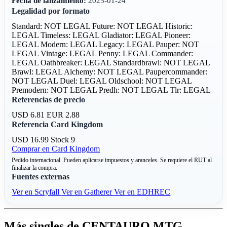
Fecha de lanzamiento:
2025-01-24
Legalidad por formato
Standard: NOT LEGAL
Future: NOT LEGAL
Historic:
LEGAL
Timeless: LEGAL
Gladiator: LEGAL
Pioneer:
LEGAL
Modern: LEGAL
Legacy: LEGAL
Pauper: NOT
LEGAL
Vintage: LEGAL
Penny: LEGAL
Commander:
LEGAL
Oathbreaker: LEGAL
Standardbrawl: NOT LEGAL
Brawl: LEGAL
Alchemy: NOT LEGAL
Paupercommander:
NOT LEGAL
Duel: LEGAL
Oldschool: NOT LEGAL
Premodern: NOT LEGAL
Predh: NOT LEGAL
Tlr: LEGAL
Referencias de precio
USD 6.81
EUR 2.88
Referencia Card Kingdom
USD 16.99
Stock 9
Comprar en Card Kingdom
Pedido internacional. Pueden aplicarse impuestos y aranceles. Se requiere el RUT al
finalizar la compra.
Fuentes externas
Ver en Scryfall
Ver en Gatherer
Ver en EDHREC
Más singles de CENTAURO MTG