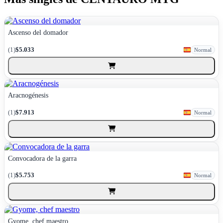
Ascenso del domador
(1)
$5.033
Normal
Aracnogénesis
(1)
$7.913
Normal
Convocadora de la garra
(1)
$5.753
Normal
Gyome, chef maestro