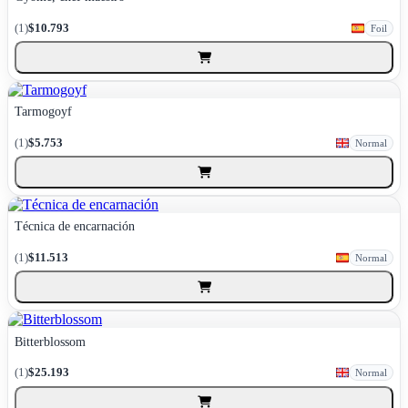
(1)
$10.793
Foil
Tarmogoyf
(1)
$5.753
Normal
Técnica de encarnación
(1)
$11.513
Normal
Bitterblossom
(1)
$25.193
Normal