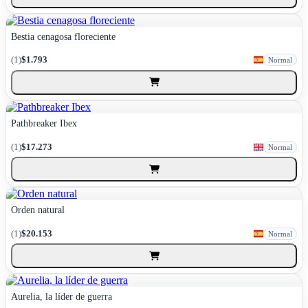
Bestia cenagosa floreciente
(1)
$1.793
Normal
Pathbreaker Ibex
(1)
$17.273
Normal
Orden natural
(1)
$20.153
Normal
Aurelia, la líder de guerra