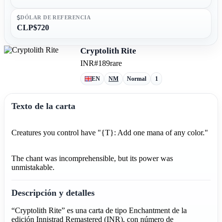
DÓLAR DE REFERENCIA
CLP$720
Cryptolith Rite
INR
#189
rare
EN
NM
Normal
1
Texto de la carta
Creatures you control have "{T}: Add one mana of any color."
The chant was incomprehensible, but its power was
unmistakable.
Descripción y detalles
“Cryptolith Rite” es una carta de tipo Enchantment de la
edición Innistrad Remastered (INR), con número de