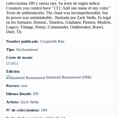
coleccionista 189 y rareza rare. Su texto de reglas indica:
Creatures you control have "{T}: Add one mana of any color."
Texto de ambientación: The chant was incomprehensible, but
its power was unmistakable.. Ilustrada por Zack Stella. Es legal
en los formatos: Historic, Timeless, Gladiator, Pioneer, Modern,
Legacy, Vintage, Penny, Commander, Oathbreaker, Brawl,
Duel, Tlr.
Nombre publicado:
Cryptolith Rite
Tipo:
Enchantment
Costo de maná:
{1}{G}
Edición:
Innistrad Remastered
(INR)
Rareza:
rare
Idioma listado:
EN
Artista:
Zack Stella
N° de coleccionista:
189