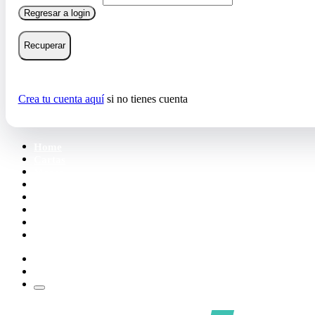
Regresar a login
Recuperar
Crea tu cuenta aquí
si no tienes cuenta
Home
Cartas
Mazos
Carpetas
Tiendas
Accesorios
Deck Builder
Wishlist
Crea tu cuenta
Iniciar sesión