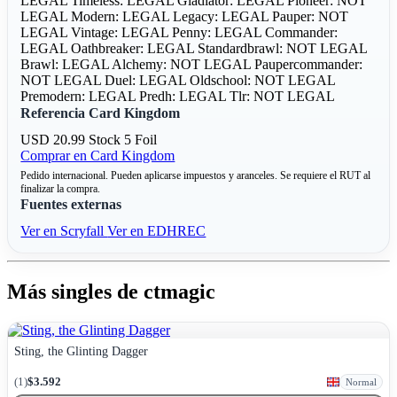
LEGAL
Timeless: LEGAL
Gladiator: LEGAL
Pioneer: NOT
LEGAL
Modern: LEGAL
Legacy: LEGAL
Pauper: NOT
LEGAL
Vintage: LEGAL
Penny: LEGAL
Commander:
LEGAL
Oathbreaker: LEGAL
Standardbrawl: NOT LEGAL
Brawl: LEGAL
Alchemy: NOT LEGAL
Paupercommander:
NOT LEGAL
Duel: LEGAL
Oldschool: NOT LEGAL
Premodern: LEGAL
Predh: LEGAL
Tlr: NOT LEGAL
Referencia Card Kingdom
USD 20.99
Stock 5
Foil
Comprar en Card Kingdom
Pedido internacional. Pueden aplicarse impuestos y aranceles. Se requiere el RUT al
finalizar la compra.
Fuentes externas
Ver en Scryfall
Ver en EDHREC
Más singles de ctmagic
Sting, the Glinting Dagger
(1)
$3.592
Normal