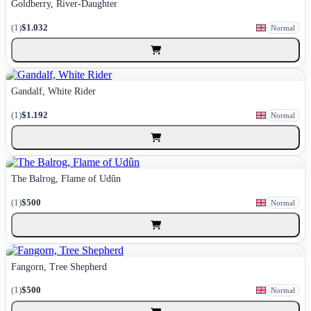
Goldberry, River-Daughter
(1)
$1.032
Normal
Gandalf, White Rider
(1)
$1.192
Normal
The Balrog, Flame of Udûn
(1)
$500
Normal
Fangorn, Tree Shepherd
(1)
$500
Normal