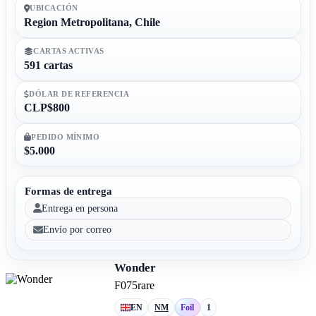
UBICACIÓN
Region Metropolitana, Chile
CARTAS ACTIVAS
591 cartas
DÓLAR DE REFERENCIA
CLP$800
PEDIDO MÍNIMO
$5.000
Formas de entrega
Entrega en persona
Envío por correo
Wonder
F07
5
rare
EN
NM
Foil
1