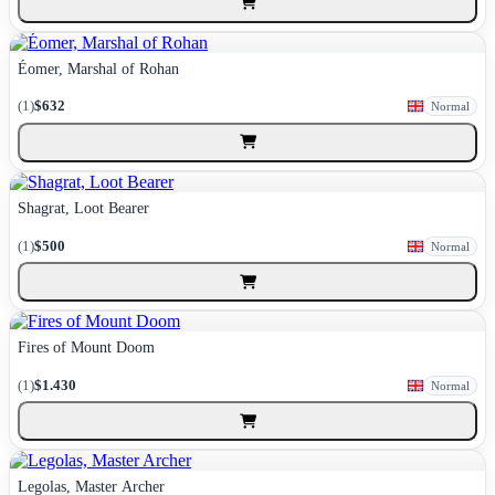
Éomer, Marshal of Rohan
(1)
$632
Normal
Shagrat, Loot Bearer
(1)
$500
Normal
Fires of Mount Doom
(1)
$1.430
Normal
Legolas, Master Archer