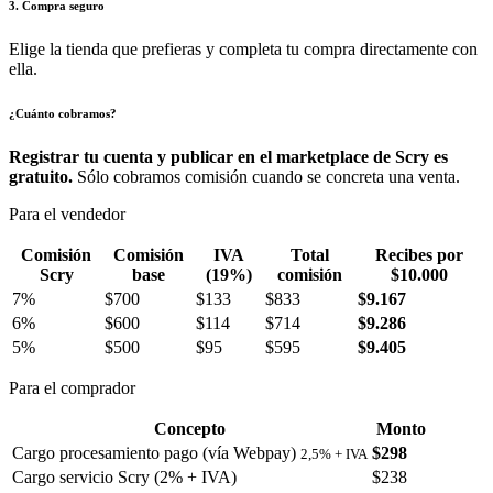
3. Compra seguro
Elige la tienda que prefieras y completa tu compra directamente con
ella.
¿Cuánto cobramos?
Registrar tu cuenta y publicar en el marketplace de Scry es
gratuito.
Sólo cobramos comisión cuando se concreta una venta.
Para el vendedor
Comisión
Comisión
IVA
Total
Recibes por
Scry
base
(19%)
comisión
$10.000
7%
$700
$133
$833
$9.167
6%
$600
$114
$714
$9.286
5%
$500
$95
$595
$9.405
Para el comprador
Concepto
Monto
Cargo procesamiento pago (vía Webpay)
$298
2,5% + IVA
Cargo servicio Scry (2% + IVA)
$238