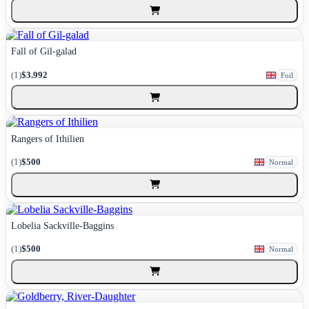
Fall of Gil-galad
(1)
$3.992
Foil
Rangers of Ithilien
(1)
$500
Normal
Lobelia Sackville-Baggins
(1)
$500
Normal