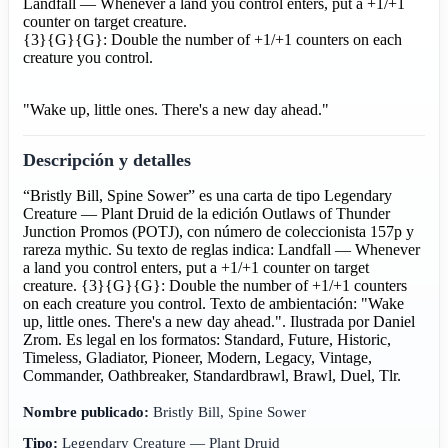
Landfall — Whenever a land you control enters, put a +1/+1
counter on target creature.
{3}{G}{G}: Double the number of +1/+1 counters on each
creature you control.
"Wake up, little ones. There's a new day ahead."
Descripción y detalles
“Bristly Bill, Spine Sower” es una carta de tipo Legendary
Creature — Plant Druid de la edición Outlaws of Thunder
Junction Promos (POTJ), con número de coleccionista 157p y
rareza mythic. Su texto de reglas indica: Landfall — Whenever
a land you control enters, put a +1/+1 counter on target
creature. {3}{G}{G}: Double the number of +1/+1 counters
on each creature you control. Texto de ambientación: "Wake
up, little ones. There's a new day ahead.". Ilustrada por Daniel
Zrom. Es legal en los formatos: Standard, Future, Historic,
Timeless, Gladiator, Pioneer, Modern, Legacy, Vintage,
Commander, Oathbreaker, Standardbrawl, Brawl, Duel, Tlr.
Nombre publicado:
Bristly Bill, Spine Sower
Tipo:
Legendary Creature — Plant Druid