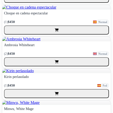
Choque en cadena espectacular
(1)
$450
Normal
Ambrosia Whiteheart
(2)
$450
Normal
Kirin perlasolado
(1)
$450
Foil
Minwu, White Mage