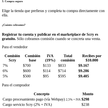
3. Compra seguro
Elige la tienda que prefieras y completa tu compra directamente con
ella.
¿Cuánto cobramos?
Registrar tu cuenta y publicar en el marketplace de Scry es
gratuito.
Sólo cobramos comisión cuando se concreta una venta.
Para el vendedor
Comisión
Comisión
IVA
Total
Recibes por
Scry
base
(19%)
comisión
$10.000
7%
$700
$133
$833
$9.167
6%
$600
$114
$714
$9.286
5%
$500
$95
$595
$9.405
Para el comprador
Concepto
Monto
Cargo procesamiento pago (vía Webpay)
$298
2,5% + IVA
Cargo servicio Scry (2% + IVA)
$238