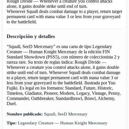
Rough Divide — Whenever a creature you control attacks
alone, it gains double strike until end of turn.
Whenever Squall deals combat damage to a player, return target
permanent card with mana value 3 or less from your graveyard
to the battlefield.
Descripción y detalles
“Squall, SeeD Mercenary” es una carta de tipo Legendary
Creature — Human Knight Mercenary de la edición FIN
Standard Showdown (PSS5), con número de coleccionista 2 y
rareza rare. Su texto de reglas indica: Rough Divide —
Whenever a creature you control attacks alone, it gains double
strike until end of turn. Whenever Squall deals combat damage
to a player, return target permanent card with mana value 3 or
less from your graveyard to the battlefield. Ilustrada por Yuu
Fujiki. Es legal en los formatos: Standard, Future, Historic,
Timeless, Gladiator, Pioneer, Modern, Legacy, Vintage, Penny,
Commander, Oathbreaker, Standardbrawl, Brawl, Alchemy,
Duel.
Nombre publicado:
Squall, SeeD Mercenary
Tipo:
Legendary Creature — Human Knight Mercenary