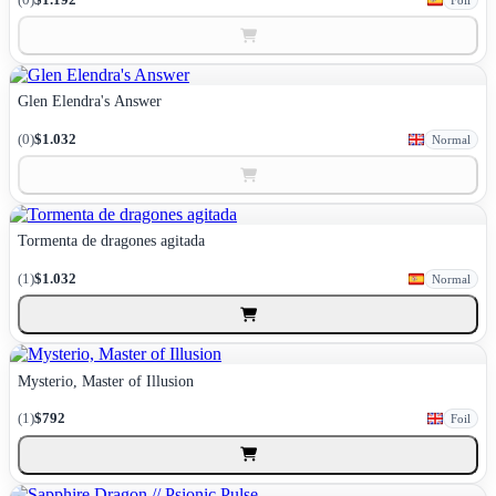
Glen Elendra's Answer
(0)
$1.032
Normal
Tormenta de dragones agitada
(1)
$1.032
Normal
Mysterio, Master of Illusion
(1)
$792
Foil