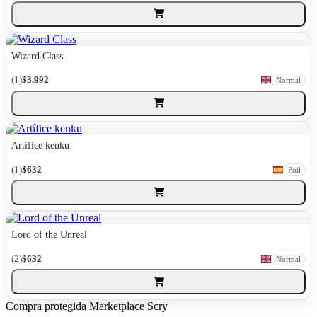
Wizard Class
(1)
$3.992
Normal
Artífice kenku
(1)
$632
Foil
Lord of the Unreal
(2)
$632
Normal
Compra protegida
Marketplace Scry