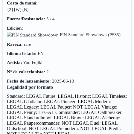
Costo de maná:
{2}{W}{B}
Fuerza/Resistencia:
3 / 4
Edición:
FIN Standard Showdown
(PSS5)
Rareza:
rare
Idioma listado:
EN
Artista:
Yuu Fujiki
N° de coleccionista:
2
Fecha de lanzamiento:
2025-06-13
Legalidad por formato
Standard: LEGAL
Future: LEGAL
Historic: LEGAL
Timeless:
LEGAL
Gladiator: LEGAL
Pioneer: LEGAL
Modern:
LEGAL
Legacy: LEGAL
Pauper: NOT LEGAL
Vintage:
LEGAL
Penny: LEGAL
Commander: LEGAL
Oathbreaker:
LEGAL
Standardbrawl: LEGAL
Brawl: LEGAL
Alchemy:
LEGAL
Paupercommander: NOT LEGAL
Duel: LEGAL
Oldschool: NOT LEGAL
Premodern: NOT LEGAL
Predh:
NOT LEGAL
Tlr: NOT LEGAL