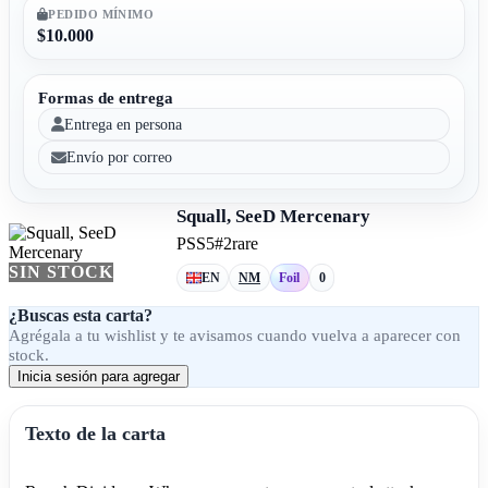
PEDIDO MÍNIMO
$10.000
Formas de entrega
Entrega en persona
Envío por correo
Squall, SeeD Mercenary
PSS5
#2
rare
SIN STOCK
EN
NM
Foil
0
¿Buscas esta carta?
Agrégala a tu wishlist y te avisamos cuando vuelva a aparecer con
stock.
Inicia sesión para agregar
Texto de la carta