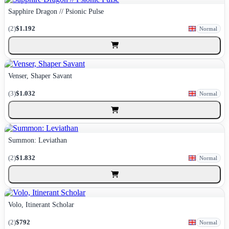
Sapphire Dragon // Psionic Pulse
(2)
$1.192
Normal
Venser, Shaper Savant
(3)
$1.032
Normal
Summon: Leviathan
(2)
$1.832
Normal
Volo, Itinerant Scholar
(2)
$792
Normal