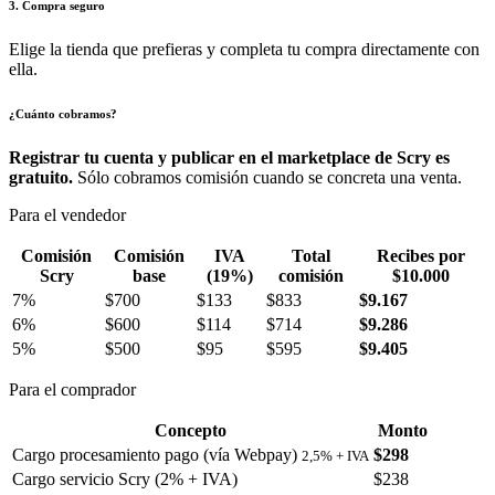
3. Compra seguro
Elige la tienda que prefieras y completa tu compra directamente con
ella.
¿Cuánto cobramos?
Registrar tu cuenta y publicar en el marketplace de Scry es
gratuito.
Sólo cobramos comisión cuando se concreta una venta.
Para el vendedor
Comisión
Comisión
IVA
Total
Recibes por
Scry
base
(19%)
comisión
$10.000
7%
$700
$133
$833
$9.167
6%
$600
$114
$714
$9.286
5%
$500
$95
$595
$9.405
Para el comprador
Concepto
Monto
Cargo procesamiento pago (vía Webpay)
$298
2,5% + IVA
Cargo servicio Scry (2% + IVA)
$238