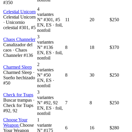
#350
4
Celestial Unicorn
variantes
Celestial Unicorn
N° #301, #5
11
20
$250
· Unicornio
EN, ES · foil,
celestial #301, #5
nonfoil
3
Chaos Channeler
variantes
Canalizador del
N° #136
8
18
$370
caos · Chaos
EN, ES · foil,
Channeler #136
nonfoil
2
Charmed Sleep
variantes
Charmed Sleep ·
N° #50
8
30
$250
Sueño hechizado
EN, ES ·
#50
nonfoil
3
Check for Traps
variantes
Buscar trampas ·
N° #92, 92
7
8
$250
Check for Traps
EN, ES · foil,
#92, 92
nonfoil
Choose Your
1
Weapon
Choose
variante
6
16
$280
Your Weapon
N° #175