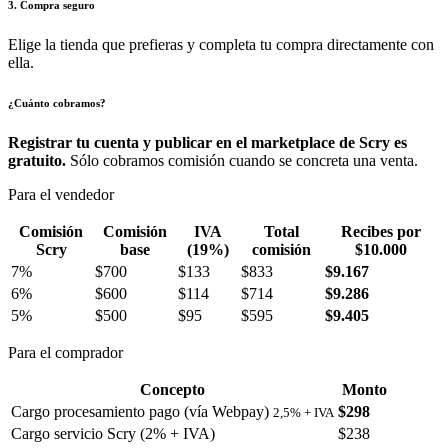
3. Compra seguro
Elige la tienda que prefieras y completa tu compra directamente con
ella.
¿Cuánto cobramos?
Registrar tu cuenta y publicar en el marketplace de Scry es
gratuito.
Sólo cobramos comisión cuando se concreta una venta.
Para el vendedor
Comisión
Comisión
IVA
Total
Recibes por
Scry
base
(19%)
comisión
$10.000
7%
$700
$133
$833
$9.167
6%
$600
$114
$714
$9.286
5%
$500
$95
$595
$9.405
Para el comprador
Concepto
Monto
Cargo procesamiento pago (vía Webpay)
$298
2,5% + IVA
Cargo servicio Scry (2% + IVA)
$238