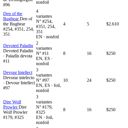
nonfoil
#96
4
Den of the
variantes
Bugbear
Den of
N° #254,
the Bugbear
4
5
$2.610
#351, 254,
#254, #351, 254,
351
351
EN · nonfoil
2
Devoted Paladin
variantes
Devoted Paladin
N° #11
8
16
$250
· Paladín devota
EN, ES ·
#11
nonfoil
3
Devour Intellect
variantes
Devorar intelecto
N° #97
10
24
$250
· Devour Intellect
EN, ES · foil,
#97
nonfoil
3
Dire Wolf
variantes
Prowler
Dire
N° #179,
8
16
$250
Wolf Prowler
#325
#179, #325
EN · foil,
nonfoil