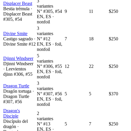
3
Displacer Beast
variantes
Bestia trémula ·
N° #305, #54
9
11
$250
Displacer Beast
EN, ES ·
#305, #54
nonfoil
3
Divine Smite
variantes
Castigo sagrado ·
N° #12
7
18
$250
Divine Smite #12
EN, ES · foil,
nonfoil
5
Djinni Windseer
variantes
Djinni Windseer
N° #306, #55
12
22
$250
· Leevientos
EN, ES · foil,
djinn #306, #55
nonfoil
3
Dragon Turtle
variantes
Dragón tortuga ·
N° #307, #56
5
5
$370
Dragon Turtle
EN, ES · foil,
#307, #56
nonfoil
Dragon's
2
Disciple
variantes
Discípulo del
N° #13
5
7
$250
dragón ·
EN, ES ·