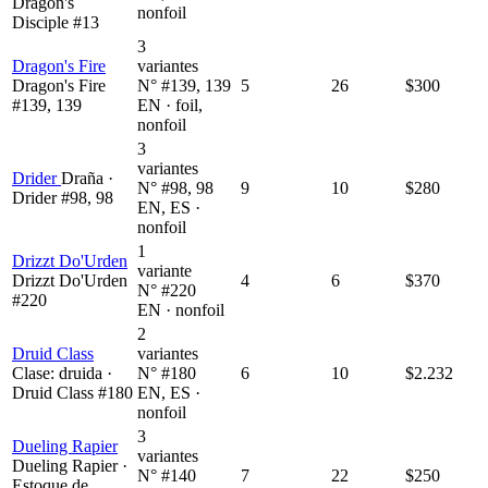
Dragon's
nonfoil
Disciple #13
3
Dragon's Fire
variantes
Dragon's Fire
N° #139, 139
5
26
$300
#139, 139
EN · foil,
nonfoil
3
variantes
Drider
Draña ·
N° #98, 98
9
10
$280
Drider #98, 98
EN, ES ·
nonfoil
1
Drizzt Do'Urden
variante
Drizzt Do'Urden
4
6
$370
N° #220
#220
EN · nonfoil
2
Druid Class
variantes
Clase: druida ·
N° #180
6
10
$2.232
Druid Class #180
EN, ES ·
nonfoil
3
Dueling Rapier
variantes
Dueling Rapier ·
N° #140
7
22
$250
Estoque de