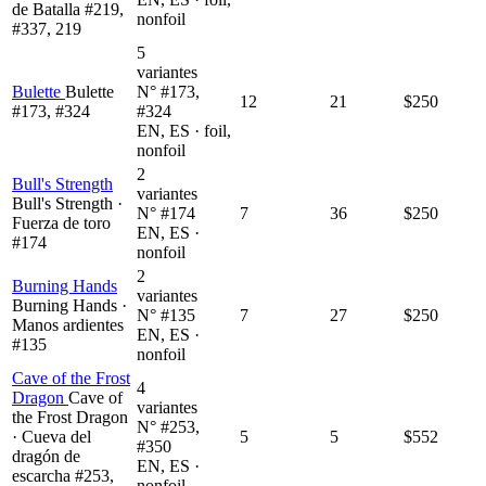
de Batalla #219,
nonfoil
#337, 219
5
variantes
Bulette
Bulette
N° #173,
12
21
$250
#173, #324
#324
EN, ES · foil,
nonfoil
2
Bull's Strength
variantes
Bull's Strength ·
N° #174
7
36
$250
Fuerza de toro
EN, ES ·
#174
nonfoil
2
Burning Hands
variantes
Burning Hands ·
N° #135
7
27
$250
Manos ardientes
EN, ES ·
#135
nonfoil
Cave of the Frost
4
Dragon
Cave of
variantes
the Frost Dragon
N° #253,
· Cueva del
5
5
$552
#350
dragón de
EN, ES ·
escarcha #253,
nonfoil