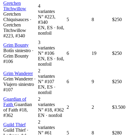
Gretchen
4
Titchwillow
variantes
Gretchen
N° #223,
Chiquisauces ·
5
8
$250
#340
Gretchen
EN, ES · foil,
Titchwillow
nonfoil
#223, #340
3
Grim Bounty
variantes
Botín siniestro ·
N° #106
6
19
$250
Grim Bounty
EN, ES · foil,
#106
nonfoil
2
Grim Wanderer
variantes
Grim Wanderer ·
N° #107
6
9
$250
Viajero siniestro
EN, ES ·
#107
nonfoil
Guardian of
2
Faith
Guardian
variantes
2
2
$3.500
of Faith #18,
N° #18, #362
#362
EN · nonfoil
2
Guild Thief
variantes
Guild Thief ·
N° #61
5
8
$280