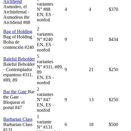
Archfiend
variantes
Asmodeo, el
N° #88
4
4
$370
Archinfernal ·
EN, ES ·
Asmodeus the
nonfoil
Archfiend #88
2
Bag of Holding
variantes
Bag of Holding ·
N° #240
9
11
$434
Bolsa de
EN, ES ·
contención #240
nonfoil
5
Baleful Beholder
variantes
Baleful Beholder
N° #311, #89,
· Contemplador
9
21
$250
89
espantoso #311,
EN, ES ·
#89, 89
nonfoil
2
Bar the Gate
Bar
variantes
the Gate ·
N° #47
9
13
$250
Bloquear el
EN, ES ·
portal #47
nonfoil
1
Barbarian Class
variante
Barbarian Class
6
18
$500
N° #131
#131