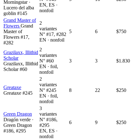
Morningstar ·
EN, ES ·
Lucero del alba
nonfoil
goblin #145
Grand Master of
2
Flowers
Grand
variantes
Master of
5
6
$750
N° #17, #282
Flowers #17,
EN · nonfoil
#282
2
Grazilaxx, Illithid
variantes
Scholar
N° #60
3
3
$1.830
Grazilaxx, Illithid
EN · foil,
Scholar #60
nonfoil
2
variantes
Greataxe
N° #245
8
22
$250
Greataxe #245
EN · foil,
nonfoil
3
Green Dragon
variantes
Dragón verde ·
N° #186,
6
9
$250
Green Dragon
#295
#186, #295
EN, ES ·
nonfoil