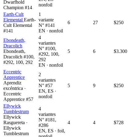
Dwarfhold
nonfoil
Champion #14
Earth-Cult
1
Elemental
Earth-
variante
6
27
$250
Cult Elemental
N° #141
#141
EN · nonfoil
4
Ebondeath,
variantes
Dracolich
N° #100,
Ebondeath,
5
6
$3.300
#292, 100,
Dracolich #100,
292
#292, 100, 292
EN · nonfoil
Eccentric
2
Apprentice
variantes
Aprendiz
N° #57
5
9
$250
excéntrica ·
EN, ES ·
Eccentric
nonfoil
Apprentice #57
Ellywick
4
Tumblestrum
variantes
Ellywick
N° #181,
Rasguereta ·
4
4
$728
#286
Ellywick
EN, ES · foil,
Tumblestrum
nonfoil