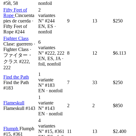
#58, 58
nonfoil
Fifty Feet of
2
Rope
Cincuenta
variantes
pies de cuerda ·
N° #244
9
13
$250
Fifty Feet of
EN, ES ·
Rope #244
nonfoil
Fighter Class
6
Clase: guerrero ·
variantes
Fighter Class ·
N° #222, 222
8
12
$6.113
ファイター・
EN, ES, JA ·
クラス #222,
foil, nonfoil
222
1
Find the Path
variante
Find the Path
7
33
$250
N° #183
#183
EN · nonfoil
1
Flameskull
variante
2
2
$850
Flameskull #143
N° #143
EN · nonfoil
4
variantes
Flumph
Flumph
N° #15, #361
11
13
$2.400
#15, #361