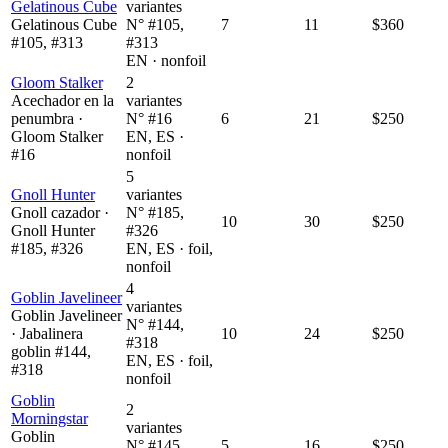
Gelatinous Cube
variantes
Gelatinous Cube
N° #105,
7
11
$360
#105, #313
#313
EN · nonfoil
Gloom Stalker
2
Acechador en la
variantes
penumbra ·
N° #16
6
21
$250
Gloom Stalker
EN, ES ·
#16
nonfoil
5
Gnoll Hunter
variantes
Gnoll cazador ·
N° #185,
10
30
$250
Gnoll Hunter
#326
#185, #326
EN, ES · foil,
nonfoil
4
Goblin Javelineer
variantes
Goblin Javelineer
N° #144,
· Jabalinera
10
24
$250
#318
goblin #144,
EN, ES · foil,
#318
nonfoil
Goblin
2
Morningstar
variantes
Goblin
N° #145
5
16
$250