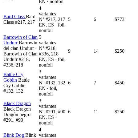
EN · nonfoil
4
variantes
Bard Class
Bard
N° #217, 217
5
6
$773
Class #217, 217
EN, ES · foil,
nonfoil
Barrowin of Clan
5
Undurr
Barrowin
variantes
del clan Undurr ·
N° #218,
9
14
$250
Barrowin of Clan
#336, 218
Undurr #218,
EN, ES · foil,
#336, 218
nonfoil
3
Battle Cry
variantes
Goblin
Battle
N° #132, 132
6
7
$450
Cry Goblin
EN · foil,
#132, 132
nonfoil
3
Black Dragon
variantes
Black Dragon ·
N° #291, #90
6
11
$250
Dragón negro
EN, ES ·
#291, #90
nonfoil
4
Blink Dog
Blink
variantes