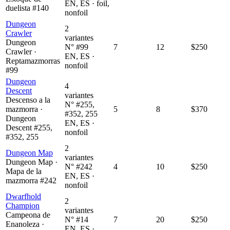
EN, ES · foil,
duelista #140
nonfoil
Dungeon
2
Crawler
variantes
Dungeon
N° #99
7
12
$250
Crawler ·
EN, ES ·
Reptamazmorras
nonfoil
#99
Dungeon
4
Descent
variantes
Descenso a la
N° #255,
mazmorra ·
5
8
$370
#352, 255
Dungeon
EN, ES ·
Descent #255,
nonfoil
#352, 255
2
Dungeon Map
variantes
Dungeon Map ·
N° #242
4
10
$250
Mapa de la
EN, ES ·
mazmorra #242
nonfoil
Dwarfhold
2
Champion
variantes
Campeona de
N° #14
7
20
$250
Enanoleza ·
EN, ES ·