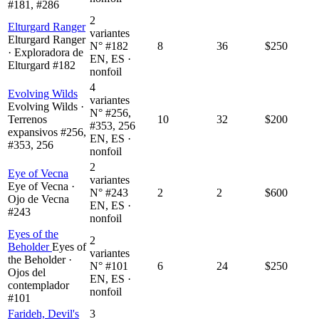
#181, #286
2
Elturgard Ranger
variantes
Elturgard Ranger
N° #182
8
36
$250
· Exploradora de
EN, ES ·
Elturgard #182
nonfoil
4
Evolving Wilds
variantes
Evolving Wilds ·
N° #256,
Terrenos
10
32
$200
#353, 256
expansivos #256,
EN, ES ·
#353, 256
nonfoil
2
Eye of Vecna
variantes
Eye of Vecna ·
N° #243
2
2
$600
Ojo de Vecna
EN, ES ·
#243
nonfoil
Eyes of the
2
Beholder
Eyes of
variantes
the Beholder ·
N° #101
6
24
$250
Ojos del
EN, ES ·
contemplador
nonfoil
#101
Farideh, Devil's
3