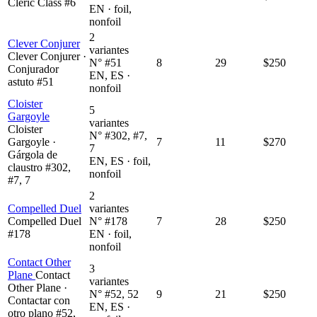
Cleric Class #6
EN · foil,
nonfoil
2
Clever Conjurer
variantes
Clever Conjurer ·
N° #51
8
29
$250
Conjurador
EN, ES ·
astuto #51
nonfoil
Cloister
5
Gargoyle
variantes
Cloister
N° #302, #7,
Gargoyle ·
7
11
$270
7
Gárgola de
EN, ES · foil,
claustro #302,
nonfoil
#7, 7
2
Compelled Duel
variantes
Compelled Duel
N° #178
7
28
$250
#178
EN · foil,
nonfoil
Contact Other
3
Plane
Contact
variantes
Other Plane ·
N° #52, 52
9
21
$250
Contactar con
EN, ES ·
otro plano #52,