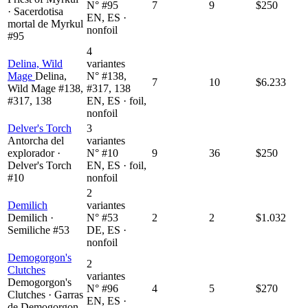
N° #95
7
9
$250
· Sacerdotisa
EN, ES ·
mortal de Myrkul
nonfoil
#95
4
Delina, Wild
variantes
Mage
Delina,
N° #138,
7
10
$6.233
Wild Mage #138,
#317, 138
#317, 138
EN, ES · foil,
nonfoil
Delver's Torch
3
Antorcha del
variantes
explorador ·
N° #10
9
36
$250
Delver's Torch
EN, ES · foil,
#10
nonfoil
2
Demilich
variantes
Demilich ·
N° #53
2
2
$1.032
Semiliche #53
DE, ES ·
nonfoil
Demogorgon's
2
Clutches
variantes
Demogorgon's
N° #96
4
5
$270
Clutches · Garras
EN, ES ·
de Demogorgon