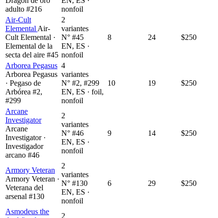
Dragón de oro
EN, ES ·
adulto #216
nonfoil
Air-Cult
2
Elemental
Air-
variantes
Cult Elemental ·
N° #45
8
24
$250
Elemental de la
EN, ES ·
secta del aire #45
nonfoil
Arborea Pegasus
4
Arborea Pegasus
variantes
· Pegaso de
N° #2, #299
10
19
$250
Arbórea #2,
EN, ES · foil,
#299
nonfoil
Arcane
2
Investigator
variantes
Arcane
N° #46
9
14
$250
Investigator ·
EN, ES ·
Investigador
nonfoil
arcano #46
2
Armory Veteran
variantes
Armory Veteran ·
N° #130
6
29
$250
Veterana del
EN, ES ·
arsenal #130
nonfoil
Asmodeus the
2