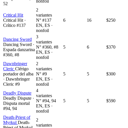
nonfoil
52
2
Critical Hit
variantes
Critical Hit ·
N° #137
6
16
$250
Crítico #137
EN, ES ·
nonfoil
3
Dancing Sword
variantes
Dancing Sword ·
N° #360, #8
5
6
$370
Espada danzarina
EN, ES ·
#360, #8
nonfoil
Dawnbringer
2
Cleric
Clérigo
variantes
portador del alba
N° #9
5
5
$300
· Dawnbringer
EN, ES ·
Cleric #9
nonfoil
4
Deadly Dispute
variantes
Deadly Dispute ·
N° #94, 94
5
5
$590
Disputa mortal
EN, ES ·
#94, 94
nonfoil
Death-Priest of
2
Myrkul
Death-
variantes
Priest of Myrkul