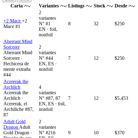
Carta
Variantes
Listings
Stock
Desde
2
variantes
+2 Mace
+2
N° #1
8
32
$250
Mace #1
EN · foil,
nonfoil
Aberrant Mind
Sorcerer
2
Aberrant Mind
variantes
Sorcerer ·
N° #44
7
12
$250
Hechicera de
EN, ES ·
mente extraña
nonfoil
#44
Acererak the
Archlich
4
Acererak the
variantes
Archlich ·
N° #87, 87
7
12
$5.453
Acererak, el
EN, ES · foil,
Archiliche #87,
nonfoil
87
Adult Gold
2
Dragon
Adult
variantes
Gold Dragon ·
N° #216
9
10
$370