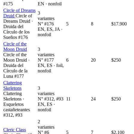
#175
EN · nonfoil
Circle of Dreams
3
Druid
Circle of
variantes
Dreams Druid ·
N° #176
5
8
$17.900
Druida del
EN, ES, JA ·
Círculo de los
nonfoil
Sueños #176
Circle of the
Moon Druid
3
Circle of the
variantes
Moon Druid ·
N° #177
6
20
$250
Druida del
EN, ES · foil,
Círculo de la
nonfoil
Luna #177
Clattering
Skeletons
3
Clattering
variantes
Skeletons ·
N° #312, #93
11
24
$250
Esqueletos
EN, ES ·
castañeteantes
nonfoil
#312, #93
2
variantes
Cleric Class
N° #6
5
7
$2.100