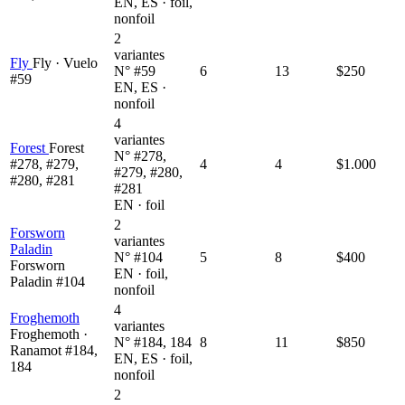
EN, ES · foil,
nonfoil
2
variantes
Fly
Fly · Vuelo
N° #59
6
13
$250
#59
EN, ES ·
nonfoil
4
variantes
Forest
Forest
N° #278,
#278, #279,
4
4
$1.000
#279, #280,
#280, #281
#281
EN · foil
2
Forsworn
variantes
Paladin
N° #104
5
8
$400
Forsworn
EN · foil,
Paladin #104
nonfoil
4
Froghemoth
variantes
Froghemoth ·
N° #184, 184
8
11
$850
Ranamot #184,
EN, ES · foil,
184
nonfoil
2