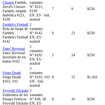
Chosen
Farideh,
variantes
Devil's Chosen ·
N° #221,
7
9
$250
Farideh, elegida
#339
diabólica #221,
EN, ES · foil,
#339
nonfoil
Farideh's Fireball
2
Bola de fuego de
variantes
Farideh ·
N° #142
9
23
$250
Farideh's Fireball
EN, ES ·
#142
nonfoil
2
Fates' Reversal
variantes
Fates' Reversal ·
N° #102
5
24
$250
Inversión de los
EN, ES ·
hados #102
nonfoil
3
Feign Death
variantes
Feign Death
N° #103, 103
8
15
$1.432
#103, 103
EN · foil,
nonfoil
Feywild Trickster
3
Embustera de los
variantes
Parajes Feéricos ·
N° #58, 58
8
10
$250
Feywild Trickster
EN, ES ·