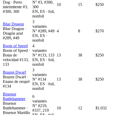
Dog · Perro
N° #3, #300,
10
15
$250
intermitente #3,
300
#300, 300
EN, ES · foil,
nonfoil
3
Blue Dragon
variantes
Blue Dragon ·
N° #289, #49
4
8
$270
Dragón azul
EN, ES ·
#289, #49
nonfoil
Boots of Speed
4
Boots of Speed ·
variantes
Botas de
N° #133, 133
13
38
$250
velocidad #133,
EN, ES · foil,
133
nonfoil
3
Brazen Dwarf
variantes
Brazen Dwarf ·
N° #134
13
38
$250
Enano de oropel
EN, ES · foil,
#134
nonfoil
Bruenor
6
Battlehammer
variantes
Bruenor
N° #219,
Battlehammer ·
10
12
$1.032
#337, 219
Bruenor Martillo
EN, ES · foil,