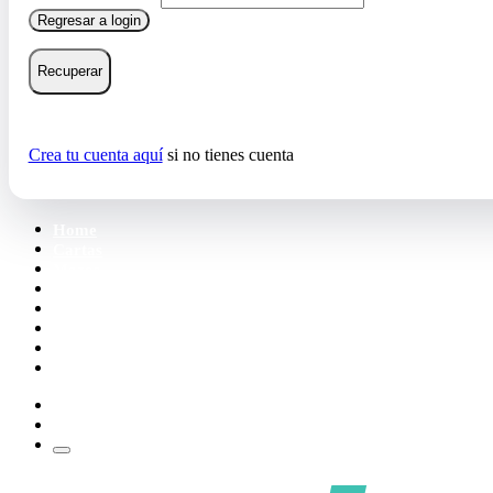
Regresar a login
Recuperar
Crea tu cuenta aquí
si no tienes cuenta
Home
Cartas
Mazos
Carpetas
Tiendas
Accesorios
Deck Builder
Wishlist
Crea tu cuenta
Iniciar sesión