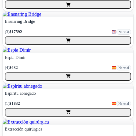
Ensnaring Bridge
(
3
)
$17592
Normal
Espía Dimir
(
4
)
$632
Normal
Espíritu abnegado
(
1
)
$1832
Normal
Extracción quirúrgica