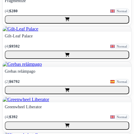
Fragmentize
(
4
)
$280
Normal
Gilt-Leaf Palace
(
4
)
$9592
Normal
Grebas relámpago
(
2
)
$6792
Normal
Greenwheel Liberator
(
4
)
$392
Normal