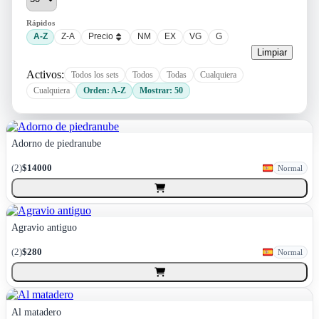
Rápidos
A-Z
Z-A
Precio
NM
EX
VG
G
Limpiar
Activos:
Todos los sets
Todos
Todas
Cualquiera
Cualquiera
Orden: A-Z
Mostrar: 50
Adorno de piedranube
(
2
)
$14000
Normal
Agravio antiguo
(
2
)
$280
Normal
Al matadero