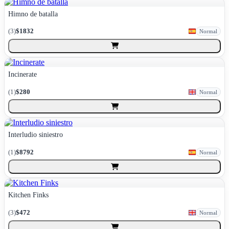
Himno de batalla
(
3
)
$1832
Normal
Incinerate
(
1
)
$280
Normal
Interludio siniestro
(
1
)
$8792
Normal
Kitchen Finks
(
3
)
$472
Normal