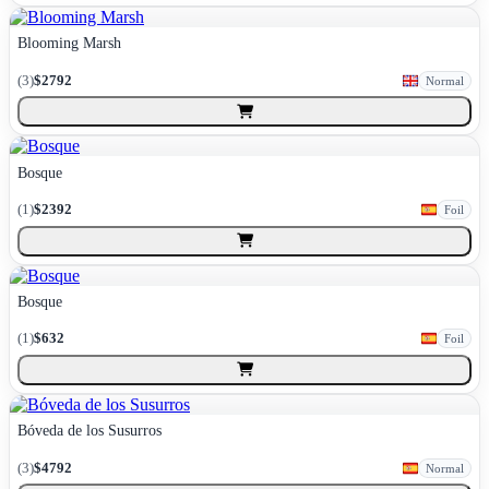
Blooming Marsh
(
3
)
$2792
Normal
Bosque
(
1
)
$2392
Foil
Bosque
(
1
)
$632
Foil
Bóveda de los Susurros
(
3
)
$4792
Normal