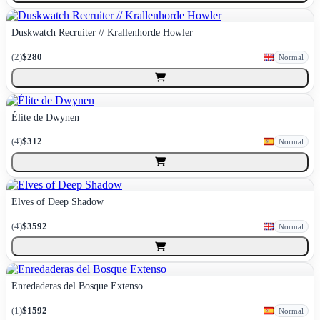
Duskwatch Recruiter // Krallenhorde Howler
(
2
)
$280
Normal
Élite de Dwynen
(
4
)
$312
Normal
Elves of Deep Shadow
(
4
)
$3592
Normal
Enredaderas del Bosque Extenso
(
1
)
$1592
Normal