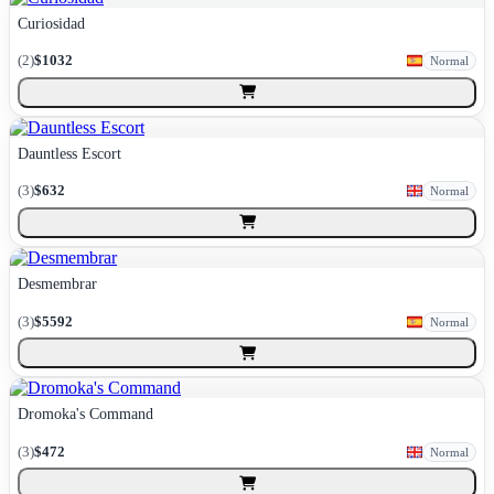
Curiosidad
(
2
)
$1032
Normal
Dauntless Escort
(
3
)
$632
Normal
Desmembrar
(
3
)
$5592
Normal
Dromoka's Command
(
3
)
$472
Normal