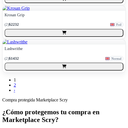
Krosan Grip
(
2
)
$2232
Foil
Lashwrithe
(
2
)
$1432
Normal
1
2
›
Compra protegida
Marketplace Scry
¿Cómo protegemos tu compra en
Marketplace Scry?