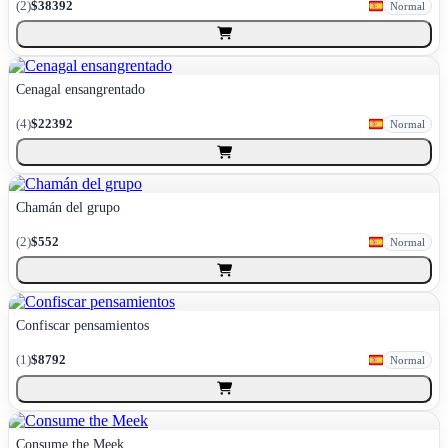
(
2
)
$38392
Normal
Cenagal ensangrentado
(
4
)
$22392
Normal
Chamán del grupo
(
2
)
$552
Normal
Confiscar pensamientos
(
1
)
$8792
Normal
Consume the Meek