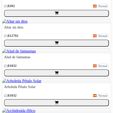
(
2
)
$392
Normal
Altar sin dios
(
1
)
$12792
Normal
Alud de fantasmas
(
2
)
$1032
Normal
Arboleda Pétalo Solar
(
2
)
$1032
Normal