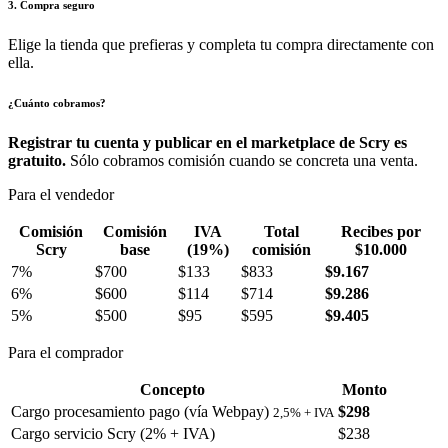
3. Compra seguro
Elige la tienda que prefieras y completa tu compra directamente con
ella.
¿Cuánto cobramos?
Registrar tu cuenta y publicar en el marketplace de Scry es
gratuito.
Sólo cobramos comisión cuando se concreta una venta.
Para el vendedor
Comisión
Comisión
IVA
Total
Recibes por
Scry
base
(19%)
comisión
$10.000
7%
$700
$133
$833
$9.167
6%
$600
$114
$714
$9.286
5%
$500
$95
$595
$9.405
Para el comprador
Concepto
Monto
Cargo procesamiento pago (vía Webpay)
$298
2,5% + IVA
Cargo servicio Scry (2% + IVA)
$238