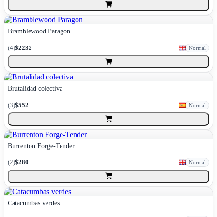
Bramblewood Paragon
(
4
)
$2232
Normal
Brutalidad colectiva
(
3
)
$552
Normal
Burrenton Forge-Tender
(
2
)
$280
Normal
Catacumbas verdes