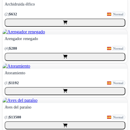
Archidruida élfico
(
2
)
$632
Normal
Arengador renegado
(
4
)
$280
Normal
Atoramiento
(
1
)
$1192
Normal
Aves del paraíso
(
1
)
$13500
Normal