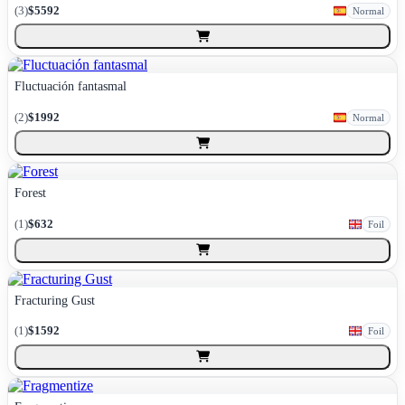
(
3
)
$5592
Normal
Fluctuación fantasmal
(
2
)
$1992
Normal
Forest
(
1
)
$632
Foil
Fracturing Gust
(
1
)
$1592
Foil