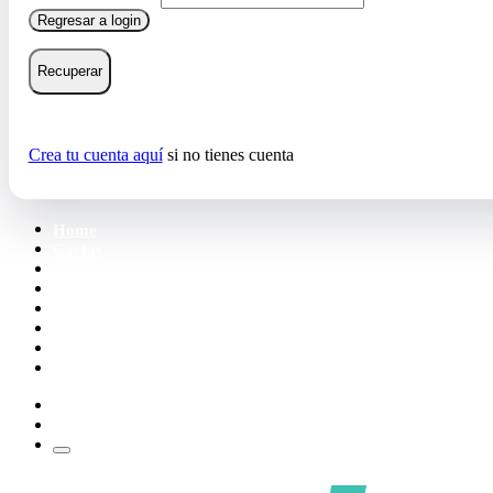
Regresar a login
Recuperar
Crea tu cuenta aquí
si no tienes cuenta
Home
Cartas
Mazos
Carpetas
Tiendas
Accesorios
Deck Builder
Wishlist
Crea tu cuenta
Iniciar sesión