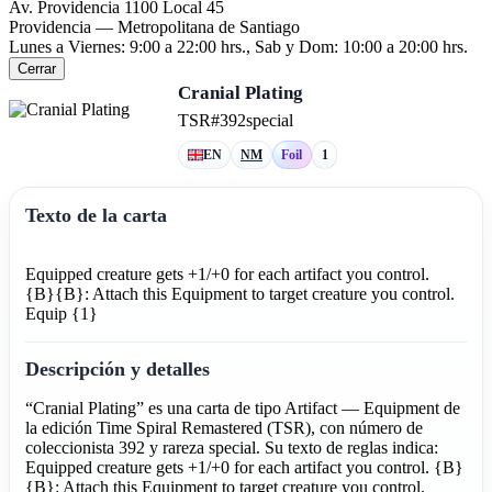
Av. Providencia 1100 Local 45
Providencia — Metropolitana de Santiago
Lunes a Viernes: 9:00 a 22:00 hrs., Sab y Dom: 10:00 a 20:00 hrs.
Cerrar
Cranial Plating
TSR
#392
special
EN
NM
Foil
1
Texto de la carta
Equipped creature gets +1/+0 for each artifact you control.
{B}{B}: Attach this Equipment to target creature you control.
Equip {1}
Descripción y detalles
“Cranial Plating” es una carta de tipo Artifact — Equipment de
la edición Time Spiral Remastered (TSR), con número de
coleccionista 392 y rareza special. Su texto de reglas indica:
Equipped creature gets +1/+0 for each artifact you control. {B}
{B}: Attach this Equipment to target creature you control.