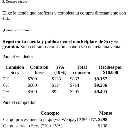
3. Compra seguro
Elige la tienda que prefieras y completa tu compra directamente con
ella.
¿Cuánto cobramos?
Registrar tu cuenta y publicar en el marketplace de Scry es
gratuito.
Sólo cobramos comisión cuando se concreta una venta.
Para el vendedor
Comisión
Comisión
IVA
Total
Recibes por
Scry
base
(19%)
comisión
$10.000
7%
$700
$133
$833
$9.167
6%
$600
$114
$714
$9.286
5%
$500
$95
$595
$9.405
Para el comprador
Concepto
Monto
Cargo procesamiento pago (vía Webpay)
$298
2,5% + IVA
Cargo servicio Scry (2% + IVA)
$238