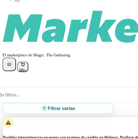
El marketplace de Magic: The Gathering.
99+
 filtros...
Filtrar cartas
Posibles intermitencias en pagos con tarjetas de crédito en Webpay. Prefiere d