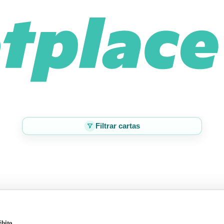
Filtrar cartas
ébito.