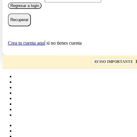
Regresar a login
Recuperar
Crea tu cuenta aquí
si no tienes cuenta
AVISO IMPORTANTE
Home
Cartas
Mazos
Carpetas
Tiendas
Accesorios
Deck Builder
Wishlist
Crea tu cuenta
Iniciar sesión