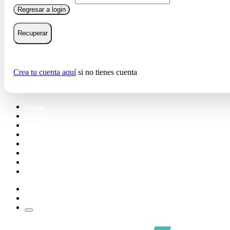
Regresar a login
Recuperar
Crea tu cuenta aquí
si no tienes cuenta
Home
Cartas
Mazos
Carpetas
Tiendas
Accesorios
Deck Builder
Wishlist
Crea tu cuenta
Iniciar sesión