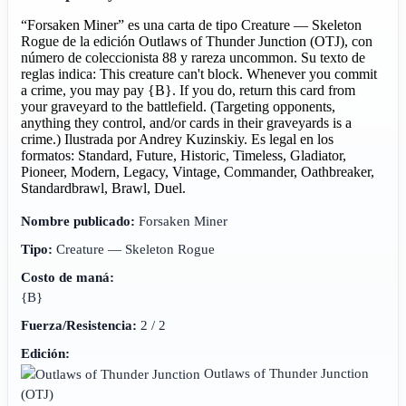
“Forsaken Miner” es una carta de tipo Creature — Skeleton
Rogue de la edición Outlaws of Thunder Junction (OTJ), con
número de coleccionista 88 y rareza uncommon. Su texto de
reglas indica: This creature can't block. Whenever you commit
a crime, you may pay {B}. If you do, return this card from
your graveyard to the battlefield. (Targeting opponents,
anything they control, and/or cards in their graveyards is a
crime.) Ilustrada por Andrey Kuzinskiy. Es legal en los
formatos: Standard, Future, Historic, Timeless, Gladiator,
Pioneer, Modern, Legacy, Vintage, Commander, Oathbreaker,
Standardbrawl, Brawl, Duel.
Nombre publicado:
Forsaken Miner
Tipo:
Creature — Skeleton Rogue
Costo de maná:
{B}
Fuerza/Resistencia:
2 / 2
Edición:
Outlaws of Thunder Junction
(OTJ)