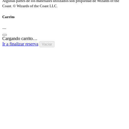
Algunas partes de los materiales utilizados son propiedad de Wizards of the
Coast. © Wizards of the Coast LLC.
Carrito
—
Cargando carrito…
Ir a finalizar reserva
Vaciar