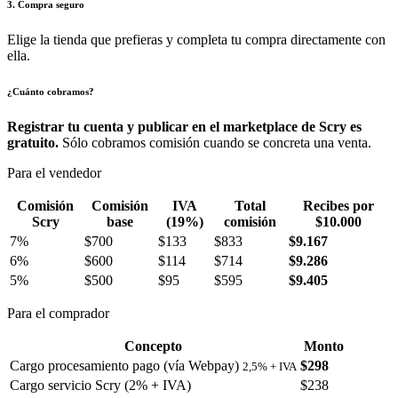
3. Compra seguro
Elige la tienda que prefieras y completa tu compra directamente con
ella.
¿Cuánto cobramos?
Registrar tu cuenta y publicar en el marketplace de Scry es
gratuito.
Sólo cobramos comisión cuando se concreta una venta.
Para el vendedor
Comisión
Comisión
IVA
Total
Recibes por
Scry
base
(19%)
comisión
$10.000
7%
$700
$133
$833
$9.167
6%
$600
$114
$714
$9.286
5%
$500
$95
$595
$9.405
Para el comprador
Concepto
Monto
Cargo procesamiento pago (vía Webpay)
$298
2,5% + IVA
Cargo servicio Scry (2% + IVA)
$238