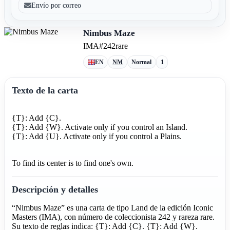
Envío por correo
Nimbus Maze
IMA
#242
rare
EN
NM
Normal
1
Texto de la carta
{T}: Add {C}.
{T}: Add {W}. Activate only if you control an Island.
{T}: Add {U}. Activate only if you control a Plains.
To find its center is to find one's own.
Descripción y detalles
“Nimbus Maze” es una carta de tipo Land de la edición Iconic
Masters (IMA), con número de coleccionista 242 y rareza rare.
Su texto de reglas indica: {T}: Add {C}. {T}: Add {W}.