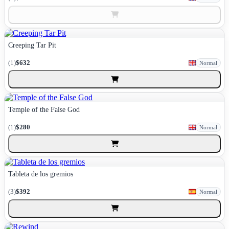
Creeping Tar Pit
(1)
$632
Normal
Temple of the False God
(1)
$280
Normal
Tableta de los gremios
(3)
$392
Normal