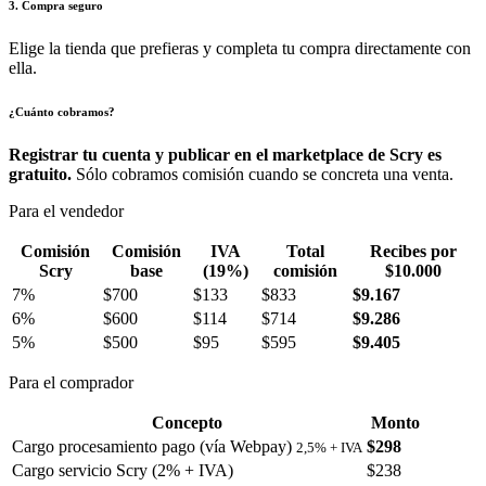
3. Compra seguro
Elige la tienda que prefieras y completa tu compra directamente con
ella.
¿Cuánto cobramos?
Registrar tu cuenta y publicar en el marketplace de Scry es
gratuito.
Sólo cobramos comisión cuando se concreta una venta.
Para el vendedor
Comisión
Comisión
IVA
Total
Recibes por
Scry
base
(19%)
comisión
$10.000
7%
$700
$133
$833
$9.167
6%
$600
$114
$714
$9.286
5%
$500
$95
$595
$9.405
Para el comprador
Concepto
Monto
Cargo procesamiento pago (vía Webpay)
$298
2,5% + IVA
Cargo servicio Scry (2% + IVA)
$238