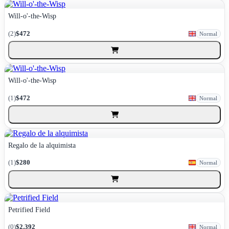
Will-o'-the-Wisp
(2)
$472
Normal
Will-o'-the-Wisp
(1)
$472
Normal
Regalo de la alquimista
(1)
$280
Normal
Petrified Field
(0)
$2.392
Normal