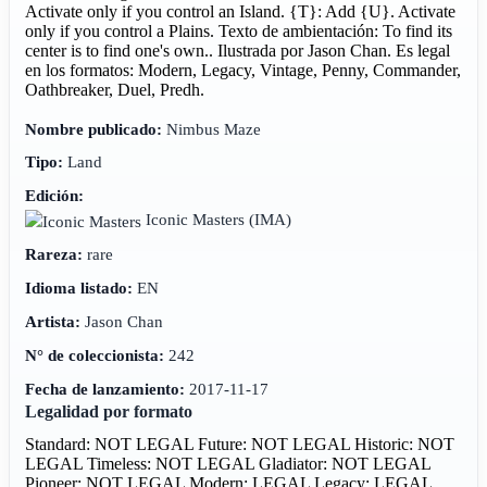
Activate only if you control an Island. {T}: Add {U}. Activate
only if you control a Plains. Texto de ambientación: To find its
center is to find one's own.. Ilustrada por Jason Chan. Es legal
en los formatos: Modern, Legacy, Vintage, Penny, Commander,
Oathbreaker, Duel, Predh.
Nombre publicado:
Nimbus Maze
Tipo:
Land
Edición:
Iconic Masters
(IMA)
Rareza:
rare
Idioma listado:
EN
Artista:
Jason Chan
N° de coleccionista:
242
Fecha de lanzamiento:
2017-11-17
Legalidad por formato
Standard: NOT LEGAL
Future: NOT LEGAL
Historic: NOT
LEGAL
Timeless: NOT LEGAL
Gladiator: NOT LEGAL
Pioneer: NOT LEGAL
Modern: LEGAL
Legacy: LEGAL