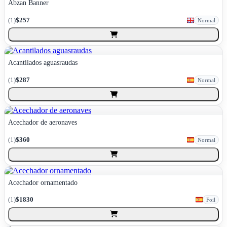
Abzan Banner
(
1
)
$257
Normal
Acantilados aguasraudas
(
1
)
$287
Normal
Acechador de aeronaves
(
1
)
$360
Normal
Acechador ornamentado
(
1
)
$1830
Foil