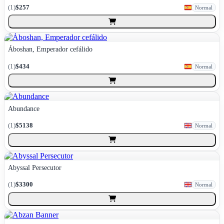
(
1
)
$257
Normal
Áboshan, Emperador cefálido
(
1
)
$434
Normal
Abundance
(
1
)
$5138
Normal
Abyssal Persecutor
(
1
)
$3300
Normal