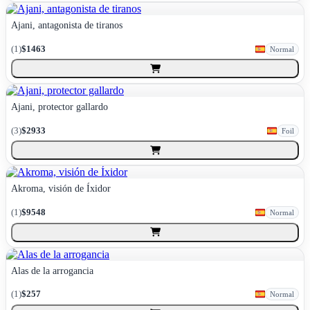
Ajani, antagonista de tiranos
(
1
)
$1463
Normal
Ajani, protector gallardo
(
3
)
$2933
Foil
Akroma, visión de Íxidor
(
1
)
$9548
Normal
Alas de la arrogancia
(
1
)
$257
Normal