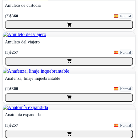
Amuleto de custodia
(
2
)
$360
Normal
Amuleto del viajero
(
1
)
$257
Normal
Anafenza, linaje inquebrantable
(
1
)
$360
Normal
Anatomía expandida
(
1
)
$257
Normal