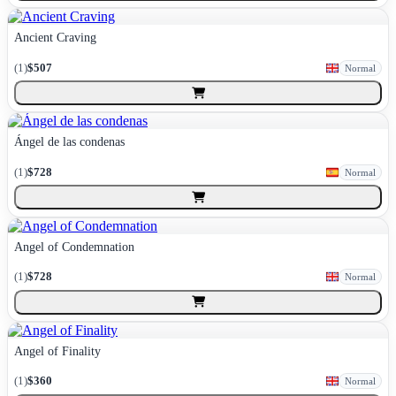
Ancient Craving
(
1
)
$507
Normal
Ángel de las condenas
(
1
)
$728
Normal
Angel of Condemnation
(
1
)
$728
Normal
Angel of Finality
(
1
)
$360
Normal