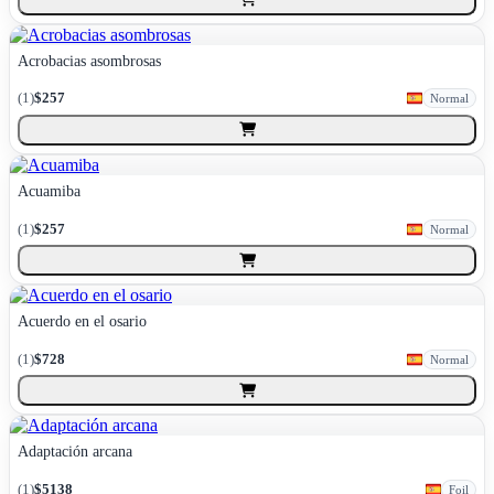
Acrobacias asombrosas
(
1
)
$257
Normal
Acuamiba
(
1
)
$257
Normal
Acuerdo en el osario
(
1
)
$728
Normal
Adaptación arcana
(
1
)
$5138
Foil