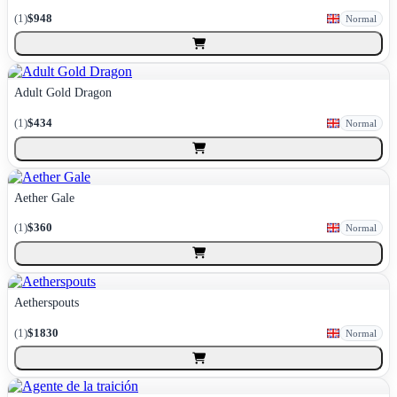
(
1
)
$948
Normal
Adult Gold Dragon
(
1
)
$434
Normal
Aether Gale
(
1
)
$360
Normal
Aetherspouts
(
1
)
$1830
Normal