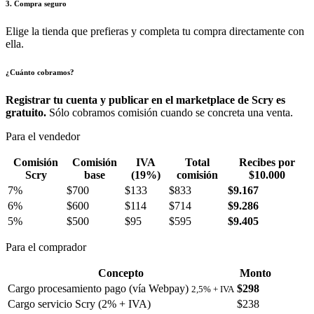
3. Compra seguro
Elige la tienda que prefieras y completa tu compra directamente con
ella.
¿Cuánto cobramos?
Registrar tu cuenta y publicar en el marketplace de Scry es
gratuito.
Sólo cobramos comisión cuando se concreta una venta.
Para el vendedor
Comisión
Comisión
IVA
Total
Recibes por
Scry
base
(19%)
comisión
$10.000
7%
$700
$133
$833
$9.167
6%
$600
$114
$714
$9.286
5%
$500
$95
$595
$9.405
Para el comprador
Concepto
Monto
Cargo procesamiento pago (vía Webpay)
$298
2,5% + IVA
Cargo servicio Scry (2% + IVA)
$238