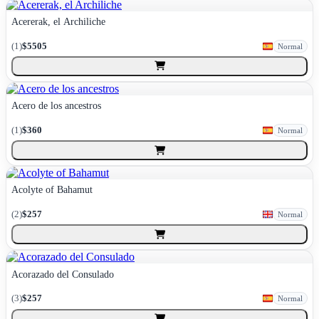
Acererak, el Archiliche
(
1
)
$5505
Normal
Acero de los ancestros
(
1
)
$360
Normal
Acolyte of Bahamut
(
2
)
$257
Normal
Acorazado del Consulado
(
3
)
$257
Normal