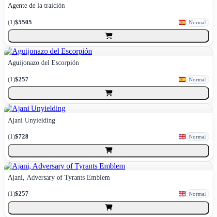
Agente de la traición
(
1
)
$5505
Normal
Aguijonazo del Escorpión
(
1
)
$257
Normal
Ajani Unyielding
(
1
)
$728
Normal
Ajani, Adversary of Tyrants Emblem
(
1
)
$257
Normal