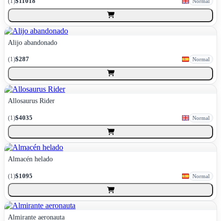
(
1
)
$11018
Normal
Alijo abandonado
(
1
)
$287
Normal
Allosaurus Rider
(
1
)
$4035
Normal
Almacén helado
(
1
)
$1095
Normal
Almirante aeronauta