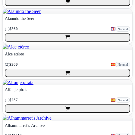
Alaundo the Seer
(
1
)
$360
Normal
Alce etéreo
(
2
)
$360
Normal
Alfanje pirata
(
1
)
$257
Normal
Alhammarret's Archive