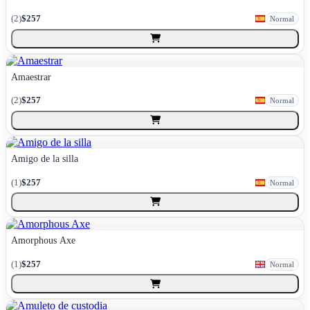
(
2
)
$257
Normal
Amaestrar
(
2
)
$257
Normal
Amigo de la silla
(
1
)
$257
Normal
Amorphous Axe
(
1
)
$257
Normal