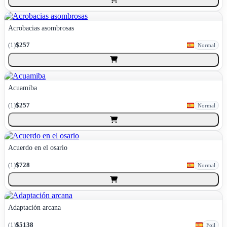
Acrobacias asombrosas
(
1
)
$257
Normal
Acuamiba
(
1
)
$257
Normal
Acuerdo en el osario
(
1
)
$728
Normal
Adaptación arcana
(
1
)
$5138
Foil