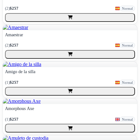
(
2
)
$257
Normal
Amaestrar
(
2
)
$257
Normal
Amigo de la silla
(
1
)
$257
Normal
Amorphous Axe
(
1
)
$257
Normal