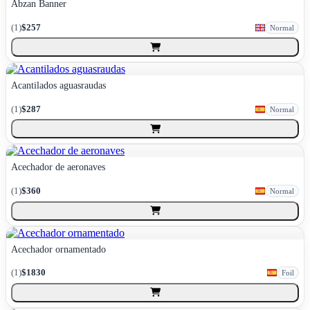
Abzan Banner
(
1
)
$257
Normal
Acantilados aguasraudas
(
1
)
$287
Normal
Acechador de aeronaves
(
1
)
$360
Normal
Acechador ornamentado
(
1
)
$1830
Foil