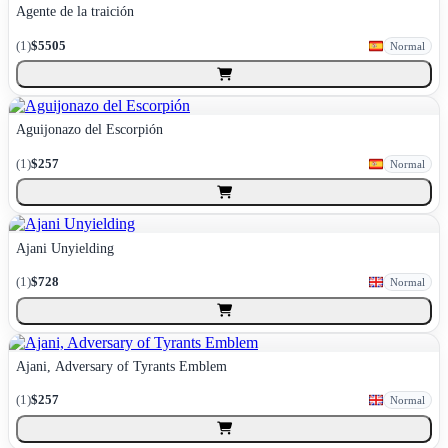
Agente de la traición
(
1
)
$5505
Normal
Aguijonazo del Escorpión
(
1
)
$257
Normal
Ajani Unyielding
(
1
)
$728
Normal
Ajani, Adversary of Tyrants Emblem
(
1
)
$257
Normal