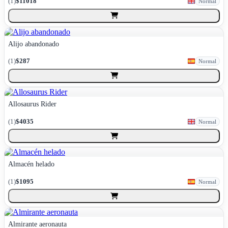
(
1
)
$11018
Normal
Alijo abandonado
(
1
)
$287
Normal
Allosaurus Rider
(
1
)
$4035
Normal
Almacén helado
(
1
)
$1095
Normal
Almirante aeronauta