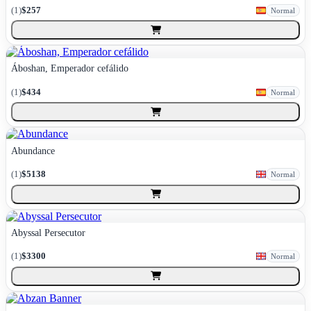
(
1
)
$257
Normal
Áboshan, Emperador cefálido
(
1
)
$434
Normal
Abundance
(
1
)
$5138
Normal
Abyssal Persecutor
(
1
)
$3300
Normal