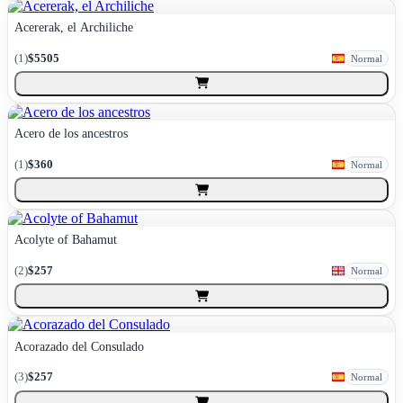
Acererak, el Archiliche
(
1
)
$5505
Normal
Acero de los ancestros
(
1
)
$360
Normal
Acolyte of Bahamut
(
2
)
$257
Normal
Acorazado del Consulado
(
3
)
$257
Normal