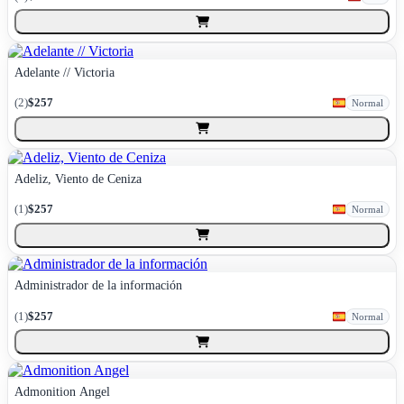
Adelante // Victoria
(
2
)
$257
Normal
Adeliz, Viento de Ceniza
(
1
)
$257
Normal
Administrador de la información
(
1
)
$257
Normal
Admonition Angel