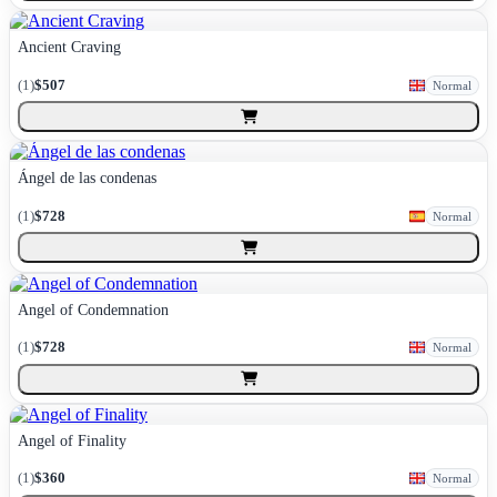
Ancient Craving
(
1
)
$507
Normal
Ángel de las condenas
(
1
)
$728
Normal
Angel of Condemnation
(
1
)
$728
Normal
Angel of Finality
(
1
)
$360
Normal