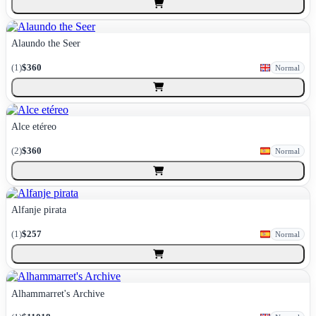
Alaundo the Seer
(
1
)
$360
Normal
Alce etéreo
(
2
)
$360
Normal
Alfanje pirata
(
1
)
$257
Normal
Alhammarret's Archive