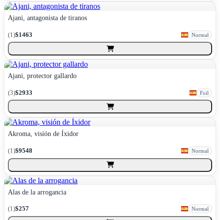
Ajani, antagonista de tiranos
(
1
)
$1463
Normal
Ajani, protector gallardo
(
3
)
$2933
Foil
Akroma, visión de Íxidor
(
1
)
$9548
Normal
Alas de la arrogancia
(
1
)
$257
Normal