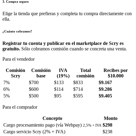
3. Compra seguro
Elige la tienda que prefieras y completa tu compra directamente con
ella.
¿Cuánto cobramos?
Registrar tu cuenta y publicar en el marketplace de Scry es
gratuito.
Sólo cobramos comisión cuando se concreta una venta.
Para el vendedor
Comisión
Comisión
IVA
Total
Recibes por
Scry
base
(19%)
comisión
$10.000
7%
$700
$133
$833
$9.167
6%
$600
$114
$714
$9.286
5%
$500
$95
$595
$9.405
Para el comprador
Concepto
Monto
Cargo procesamiento pago (vía Webpay)
$298
2,5% + IVA
Cargo servicio Scry (2% + IVA)
$238