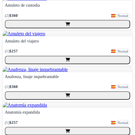
Amuleto de custodia
(
2
)
$360
Normal
Amuleto del viajero
(
1
)
$257
Normal
Anafenza, linaje inquebrantable
(
1
)
$360
Normal
Anatomía expandida
(
1
)
$257
Normal