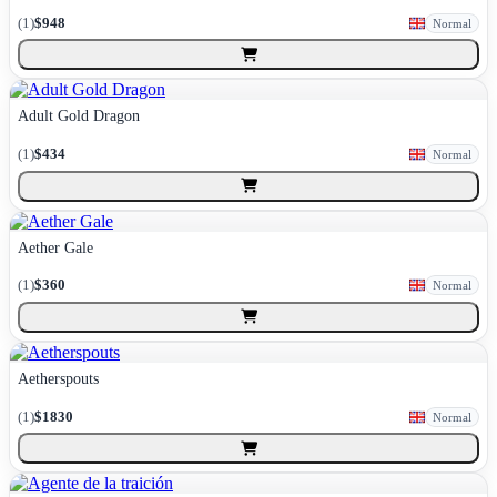
(
1
)
$948
Normal
Adult Gold Dragon
(
1
)
$434
Normal
Aether Gale
(
1
)
$360
Normal
Aetherspouts
(
1
)
$1830
Normal