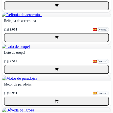
Reliquia de aerorruina
(1)
$2.061
Normal
Loto de oropel
(1)
$2.511
Normal
Motor de paradojas
(1)
$8.991
Normal