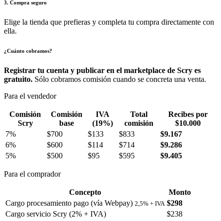
3. Compra seguro
Elige la tienda que prefieras y completa tu compra directamente con
ella.
¿Cuánto cobramos?
Registrar tu cuenta y publicar en el marketplace de Scry es
gratuito.
Sólo cobramos comisión cuando se concreta una venta.
Para el vendedor
Comisión
Comisión
IVA
Total
Recibes por
Scry
base
(19%)
comisión
$10.000
7%
$700
$133
$833
$9.167
6%
$600
$114
$714
$9.286
5%
$500
$95
$595
$9.405
Para el comprador
Concepto
Monto
Cargo procesamiento pago (vía Webpay)
$298
2,5% + IVA
Cargo servicio Scry (2% + IVA)
$238