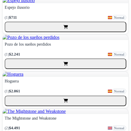
Espejo ilusorio
(1)
$711
Normal
Pozo de los sueños perdidos
(1)
$2.241
Normal
Hoguera
(1)
$2.061
Normal
The Mightstone and Weakstone
(2)
$4.491
Normal