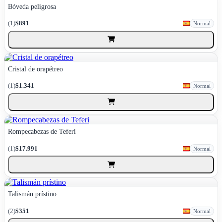
Bóveda peligrosa
(1)
$891
Normal
Cristal de orapétreo
(1)
$1.341
Normal
Rompecabezas de Teferi
(1)
$17.991
Normal
Talismán prístino
(2)
$351
Normal