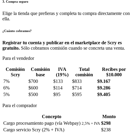
3. Compra seguro
Elige la tienda que prefieras y completa tu compra directamente con
ella.
¿Cuánto cobramos?
Registrar tu cuenta y publicar en el marketplace de Scry es
gratuito.
Sólo cobramos comisión cuando se concreta una venta.
Para el vendedor
Comisión
Comisión
IVA
Total
Recibes por
Scry
base
(19%)
comisión
$10.000
7%
$700
$133
$833
$9.167
6%
$600
$114
$714
$9.286
5%
$500
$95
$595
$9.405
Para el comprador
Concepto
Monto
Cargo procesamiento pago (vía Webpay)
$298
2,5% + IVA
Cargo servicio Scry (2% + IVA)
$238