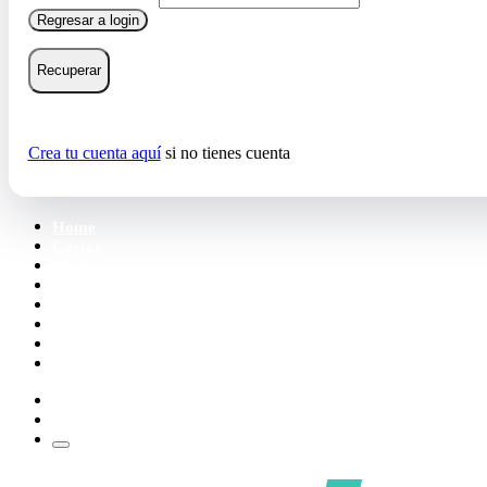
Regresar a login
Recuperar
Crea tu cuenta aquí
si no tienes cuenta
Home
Cartas
Mazos
Carpetas
Tiendas
Accesorios
Deck Builder
Wishlist
Crea tu cuenta
Iniciar sesión