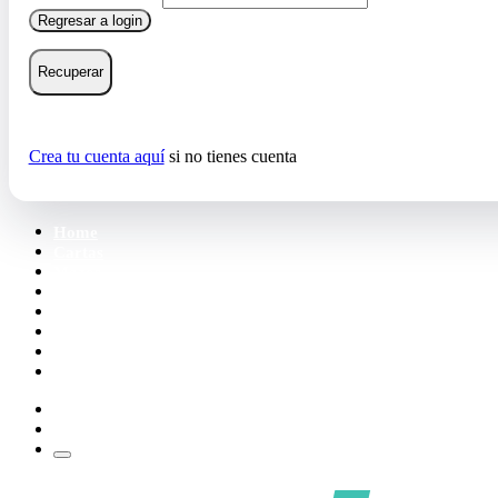
Regresar a login
Recuperar
Crea tu cuenta aquí
si no tienes cuenta
Home
Cartas
Mazos
Carpetas
Tiendas
Accesorios
Deck Builder
Wishlist
Crea tu cuenta
Iniciar sesión