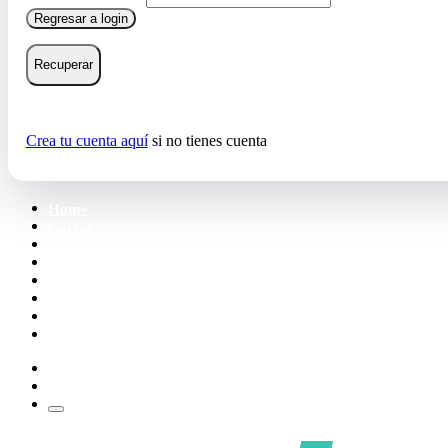
Regresar a login
Recuperar
Crea tu cuenta aquí
si no tienes cuenta
Home
Cartas
Mazos
Carpetas
Tiendas
Accesorios
Deck Builder
Wishlist
Crea tu cuenta
Iniciar sesión