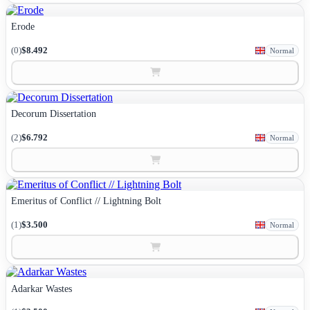
Erode
(0)
$8.492
Normal
Decorum Dissertation
(2)
$6.792
Normal
Emeritus of Conflict // Lightning Bolt
(1)
$3.500
Normal
Adarkar Wastes