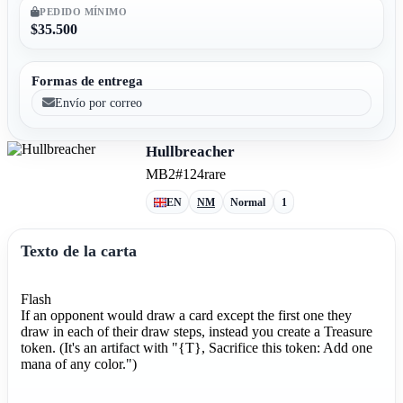
PEDIDO MÍNIMO
$35.500
Formas de entrega
Envío por correo
Hullbreacher
MB2
#124
rare
EN
NM
Normal
1
Texto de la carta
Flash
If an opponent would draw a card except the first one they
draw in each of their draw steps, instead you create a Treasure
token. (It's an artifact with "{T}, Sacrifice this token: Add one
mana of any color.")