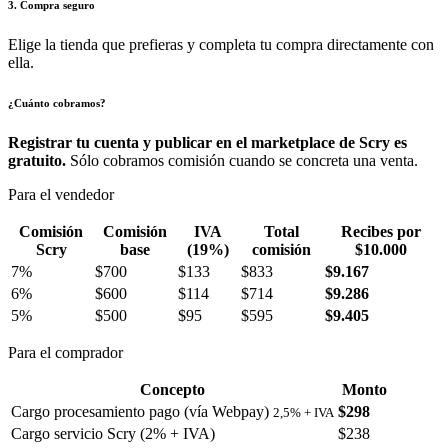
3. Compra seguro
Elige la tienda que prefieras y completa tu compra directamente con
ella.
¿Cuánto cobramos?
Registrar tu cuenta y publicar en el marketplace de Scry es
gratuito.
Sólo cobramos comisión cuando se concreta una venta.
Para el vendedor
Comisión
Comisión
IVA
Total
Recibes por
Scry
base
(19%)
comisión
$10.000
7%
$700
$133
$833
$9.167
6%
$600
$114
$714
$9.286
5%
$500
$95
$595
$9.405
Para el comprador
Concepto
Monto
Cargo procesamiento pago (vía Webpay)
$298
2,5% + IVA
Cargo servicio Scry (2% + IVA)
$238