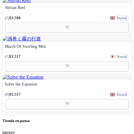
Shivan Reef
(2)
$3.500
Normal
March Of Swirling Mist
(1)
$5.517
Normal
Solve the Equation
(0)
$5.517
Normal
Tienda en pausa
moxes