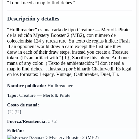
"I don't need a map to find riches."
Descripción y detalles
“Hullbreacher” es una carta de tipo Creature — Merfolk Pirate
de la edición Mystery Booster 2 (MB2), con número de
coleccionista 124 y rareza rare. Su texto de reglas indica: Flash
If an opponent would draw a card except the first one they
draw in each of their draw steps, instead you create a Treasure
token. (It's an artifact with "{T}, Sacrifice this token: Add one
mana of any color.") Texto de ambientación: "I don't need a
map to find riches.". Ilustrada por Sidharth Chaturvedi. Es legal
en los formatos: Legacy, Vintage, Oathbreaker, Duel, Tlr.
Nombre publicado:
Hullbreacher
Tipo:
Creature — Merfolk Pirate
Costo de maná:
{2}{U}
Fuerza/Resistencia:
3 / 2
Edición:
Mystery Booster 2
(MB2)