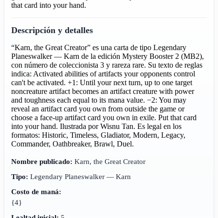
that card into your hand.
Descripción y detalles
“Karn, the Great Creator” es una carta de tipo Legendary
Planeswalker — Karn de la edición Mystery Booster 2 (MB2),
con número de coleccionista 3 y rareza rare. Su texto de reglas
indica: Activated abilities of artifacts your opponents control
can't be activated. +1: Until your next turn, up to one target
noncreature artifact becomes an artifact creature with power
and toughness each equal to its mana value. −2: You may
reveal an artifact card you own from outside the game or
choose a face-up artifact card you own in exile. Put that card
into your hand. Ilustrada por Wisnu Tan. Es legal en los
formatos: Historic, Timeless, Gladiator, Modern, Legacy,
Commander, Oathbreaker, Brawl, Duel.
Nombre publicado:
Karn, the Great Creator
Tipo:
Legendary Planeswalker — Karn
Costo de maná:
{4}
Lealtad inicial:
5