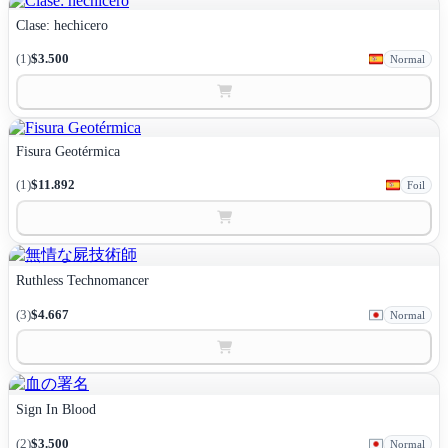
Clase: hechicero
(1)
$3.500
Normal
Fisura Geotérmica
(1)
$11.892
Foil
Ruthless Technomancer
(3)
$4.667
Normal
Sign In Blood
(2)
$3.500
Normal