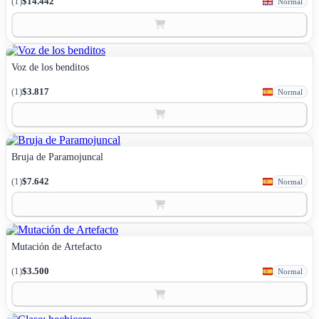
(1)
$14.442
Normal
Voz de los benditos
(1)
$3.817
Normal
Bruja de Paramojuncal
(1)
$7.642
Normal
Mutación de Artefacto
(1)
$3.500
Normal