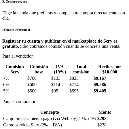
3. Compra seguro
Elige la tienda que prefieras y completa tu compra directamente con
ella.
¿Cuánto cobramos?
Registrar tu cuenta y publicar en el marketplace de Scry es
gratuito.
Sólo cobramos comisión cuando se concreta una venta.
Para el vendedor
Comisión
Comisión
IVA
Total
Recibes por
Scry
base
(19%)
comisión
$10.000
7%
$700
$133
$833
$9.167
6%
$600
$114
$714
$9.286
5%
$500
$95
$595
$9.405
Para el comprador
Concepto
Monto
Cargo procesamiento pago (vía Webpay)
$298
2,5% + IVA
Cargo servicio Scry (2% + IVA)
$238