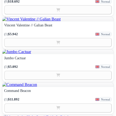
(0)
$18.692
Normal
Vincent Valentine // Galian Beast
(1)
$5.942
Normal
Jumbo Cactuar
(1)
$5.092
Normal
Command Beacon
(1)
$11.892
Normal