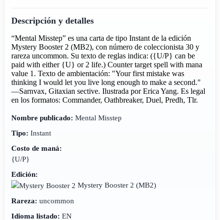
Descripción y detalles
“Mental Misstep” es una carta de tipo Instant de la edición
Mystery Booster 2 (MB2), con número de coleccionista 30 y
rareza uncommon. Su texto de reglas indica: ({U/P} can be
paid with either {U} or 2 life.) Counter target spell with mana
value 1. Texto de ambientación: "Your first mistake was
thinking I would let you live long enough to make a second."
—Sarnvax, Gitaxian sective. Ilustrada por Erica Yang. Es legal
en los formatos: Commander, Oathbreaker, Duel, Predh, Tlr.
Nombre publicado:
Mental Misstep
Tipo:
Instant
Costo de maná:
{U/P}
Edición:
Mystery Booster 2
(MB2)
Rareza:
uncommon
Idioma listado:
EN