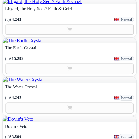
Ishgard, the Holy See // Faith & Grief
(1)
$4.242
Normal
The Earth Crystal
(1)
$15.292
Normal
The Water Crystal
(1)
$4.242
Normal
Dovin's Veto
(1)
$3.500
Normal