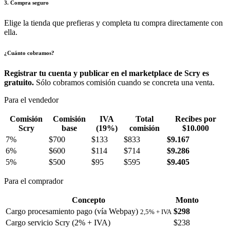
3. Compra seguro
Elige la tienda que prefieras y completa tu compra directamente con
ella.
¿Cuánto cobramos?
Registrar tu cuenta y publicar en el marketplace de Scry es
gratuito.
Sólo cobramos comisión cuando se concreta una venta.
Para el vendedor
Comisión
Comisión
IVA
Total
Recibes por
Scry
base
(19%)
comisión
$10.000
7%
$700
$133
$833
$9.167
6%
$600
$114
$714
$9.286
5%
$500
$95
$595
$9.405
Para el comprador
Concepto
Monto
Cargo procesamiento pago (vía Webpay)
$298
2,5% + IVA
Cargo servicio Scry (2% + IVA)
$238