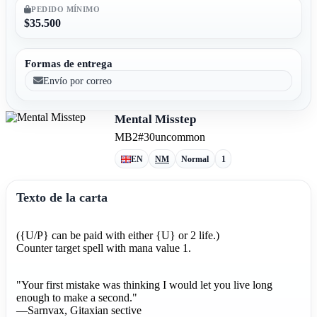
PEDIDO MÍNIMO
$35.500
Formas de entrega
Envío por correo
Mental Misstep
MB2
#30
uncommon
EN
NM
Normal
1
Texto de la carta
({U/P} can be paid with either {U} or 2 life.)
Counter target spell with mana value 1.
"Your first mistake was thinking I would let you live long
enough to make a second."
—Sarnvax, Gitaxian sective