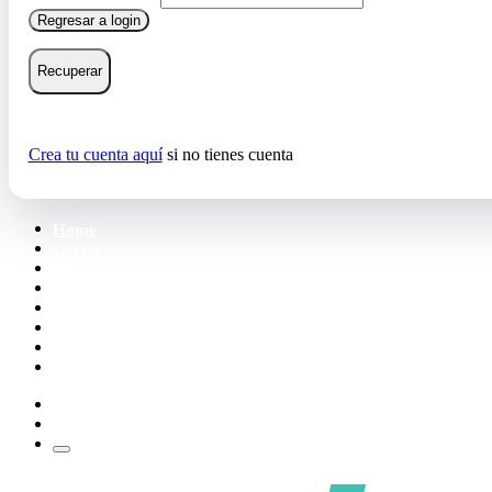
Regresar a login
Recuperar
Crea tu cuenta aquí
si no tienes cuenta
Home
Cartas
Mazos
Carpetas
Tiendas
Accesorios
Deck Builder
Wishlist
Crea tu cuenta
Iniciar sesión