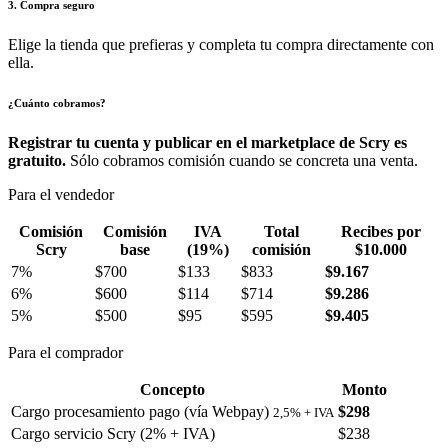
3. Compra seguro
Elige la tienda que prefieras y completa tu compra directamente con
ella.
¿Cuánto cobramos?
Registrar tu cuenta y publicar en el marketplace de Scry es
gratuito.
Sólo cobramos comisión cuando se concreta una venta.
Para el vendedor
Comisión
Comisión
IVA
Total
Recibes por
Scry
base
(19%)
comisión
$10.000
7%
$700
$133
$833
$9.167
6%
$600
$114
$714
$9.286
5%
$500
$95
$595
$9.405
Para el comprador
Concepto
Monto
Cargo procesamiento pago (vía Webpay)
$298
2,5% + IVA
Cargo servicio Scry (2% + IVA)
$238