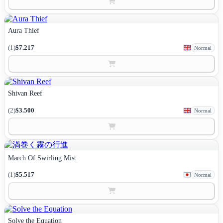
Aura Thief
(1)
$7.217
Normal
Shivan Reef
(2)
$3.500
Normal
March Of Swirling Mist
(1)
$5.517
Normal
Solve the Equation