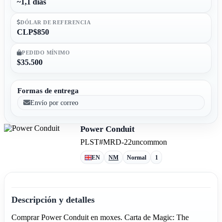
~1,1 días
DÓLAR DE REFERENCIA
CLP$850
PEDIDO MÍNIMO
$35.500
Formas de entrega
Envío por correo
Power Conduit
PLST
#MRD-22
uncommon
EN
NM
Normal
1
Descripción y detalles
Comprar Power Conduit en moxes. Carta de Magic: The