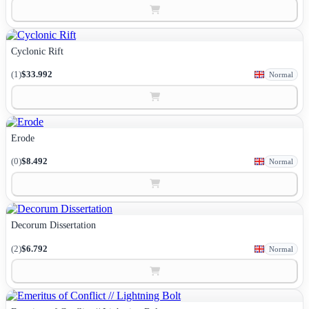
Cyclonic Rift
(1)
$33.992
Normal
Erode
(0)
$8.492
Normal
Decorum Dissertation
(2)
$6.792
Normal