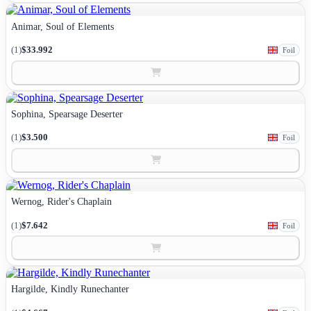
Animar, Soul of Elements
(1)
$33.992
Foil
Sophina, Spearsage Deserter
(1)
$3.500
Foil
Wernog, Rider's Chaplain
(1)
$7.642
Foil
Hargilde, Kindly Runechanter