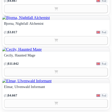
(1)
$4.667
Foil
Bjorna, Nightfall Alchemist
(1)
$3.817
Foil
Cecily, Haunted Mage
(1)
$11.042
Foil
Elmar, Ulvenwald Informant
(1)
$4.667
Foil