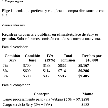
3. Compra seguro
Elige la tienda que prefieras y completa tu compra directamente con
ella.
¿Cuánto cobramos?
Registrar tu cuenta y publicar en el marketplace de Scry es
gratuito.
Sólo cobramos comisión cuando se concreta una venta.
Para el vendedor
Comisión
Comisión
IVA
Total
Recibes por
Scry
base
(19%)
comisión
$10.000
7%
$700
$133
$833
$9.167
6%
$600
$114
$714
$9.286
5%
$500
$95
$595
$9.405
Para el comprador
Concepto
Monto
Cargo procesamiento pago (vía Webpay)
$298
2,5% + IVA
Cargo servicio Scry (2% + IVA)
$238