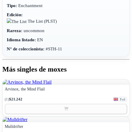
Tipo:
Enchantment
Edición:
The List
(PLST)
Rareza:
uncommon
Idioma listado:
EN
N° de coleccionista:
#STH-11
Más singles de moxes
Arvinox, the Mind Flail
(1)
$21.242
Foil
Mulldrifter