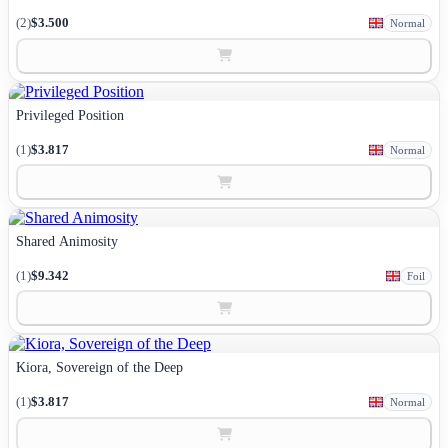
(2)
$3.500
Normal
Privileged Position
(1)
$3.817
Normal
Shared Animosity
(1)
$9.342
Foil
Kiora, Sovereign of the Deep
(1)
$3.817
Normal