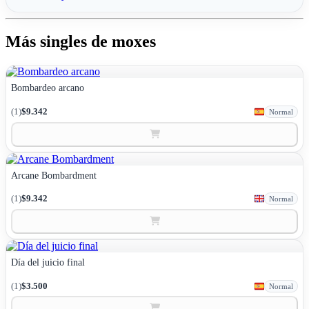
Más singles de moxes
Bombardeo arcano
(1)
$9.342
Normal
Arcane Bombardment
(1)
$9.342
Normal
Día del juicio final
(1)
$3.500
Normal