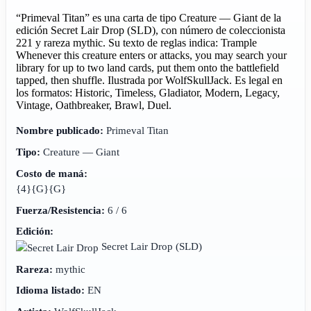
“Primeval Titan” es una carta de tipo Creature — Giant de la
edición Secret Lair Drop (SLD), con número de coleccionista
221 y rareza mythic. Su texto de reglas indica: Trample
Whenever this creature enters or attacks, you may search your
library for up to two land cards, put them onto the battlefield
tapped, then shuffle. Ilustrada por WolfSkullJack. Es legal en
los formatos: Historic, Timeless, Gladiator, Modern, Legacy,
Vintage, Oathbreaker, Brawl, Duel.
Nombre publicado:
Primeval Titan
Tipo:
Creature — Giant
Costo de maná:
{4}{G}{G}
Fuerza/Resistencia:
6 / 6
Edición:
Secret Lair Drop
(SLD)
Rareza:
mythic
Idioma listado:
EN