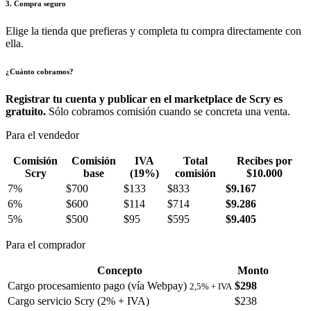
3. Compra seguro
Elige la tienda que prefieras y completa tu compra directamente con
ella.
¿Cuánto cobramos?
Registrar tu cuenta y publicar en el marketplace de Scry es
gratuito.
Sólo cobramos comisión cuando se concreta una venta.
Para el vendedor
Comisión
Comisión
IVA
Total
Recibes por
Scry
base
(19%)
comisión
$10.000
7%
$700
$133
$833
$9.167
6%
$600
$114
$714
$9.286
5%
$500
$95
$595
$9.405
Para el comprador
Concepto
Monto
Cargo procesamiento pago (vía Webpay)
$298
2,5% + IVA
Cargo servicio Scry (2% + IVA)
$238