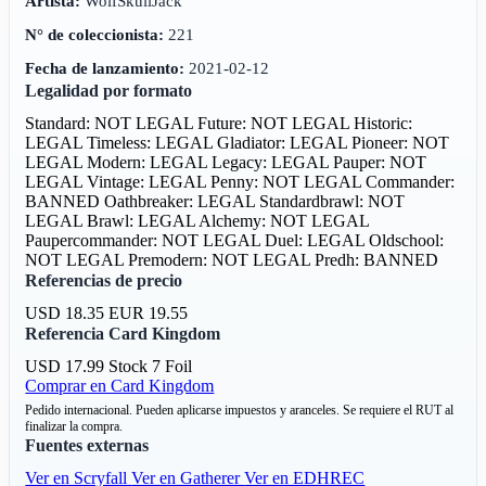
Artista:
WolfSkullJack
N° de coleccionista:
221
Fecha de lanzamiento:
2021-02-12
Legalidad por formato
Standard: NOT LEGAL
Future: NOT LEGAL
Historic:
LEGAL
Timeless: LEGAL
Gladiator: LEGAL
Pioneer: NOT
LEGAL
Modern: LEGAL
Legacy: LEGAL
Pauper: NOT
LEGAL
Vintage: LEGAL
Penny: NOT LEGAL
Commander:
BANNED
Oathbreaker: LEGAL
Standardbrawl: NOT
LEGAL
Brawl: LEGAL
Alchemy: NOT LEGAL
Paupercommander: NOT LEGAL
Duel: LEGAL
Oldschool:
NOT LEGAL
Premodern: NOT LEGAL
Predh: BANNED
Referencias de precio
USD 18.35
EUR 19.55
Referencia Card Kingdom
USD 17.99
Stock 7
Foil
Comprar en Card Kingdom
Pedido internacional. Pueden aplicarse impuestos y aranceles. Se requiere el RUT al
finalizar la compra.
Fuentes externas
Ver en Scryfall
Ver en Gatherer
Ver en EDHREC