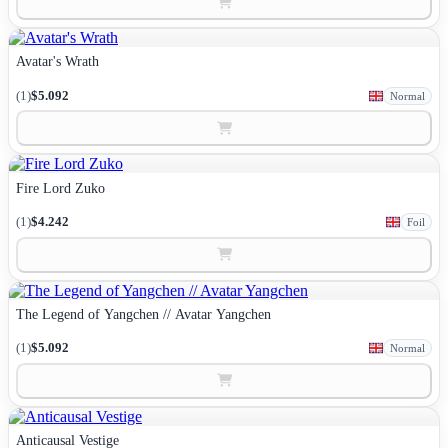
Avatar's Wrath
(1)
$5.092
Normal
Fire Lord Zuko
(1)
$4.242
Foil
The Legend of Yangchen // Avatar Yangchen
(1)
$5.092
Normal
Anticausal Vestige