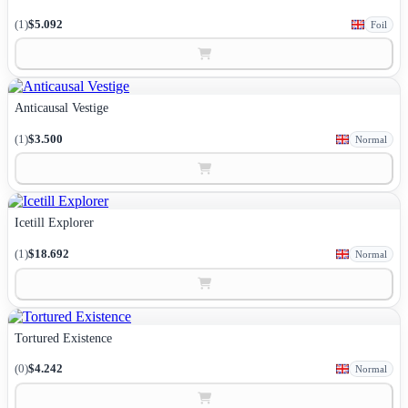
(1)
$5.092
Foil
Anticausal Vestige
(1)
$3.500
Normal
Icetill Explorer
(1)
$18.692
Normal
Tortured Existence
(0)
$4.242
Normal