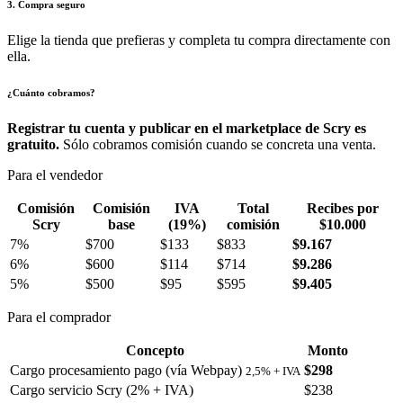
3. Compra seguro
Elige la tienda que prefieras y completa tu compra directamente con
ella.
¿Cuánto cobramos?
Registrar tu cuenta y publicar en el marketplace de Scry es
gratuito.
Sólo cobramos comisión cuando se concreta una venta.
Para el vendedor
Comisión
Comisión
IVA
Total
Recibes por
Scry
base
(19%)
comisión
$10.000
7%
$700
$133
$833
$9.167
6%
$600
$114
$714
$9.286
5%
$500
$95
$595
$9.405
Para el comprador
Concepto
Monto
Cargo procesamiento pago (vía Webpay)
$298
2,5% + IVA
Cargo servicio Scry (2% + IVA)
$238