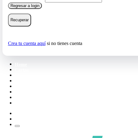
Regresar a login
Recuperar
Crea tu cuenta aquí
si no tienes cuenta
Home
Cartas
Mazos
Carpetas
Tiendas
Accesorios
Deck Builder
Wishlist
Crea tu cuenta
Iniciar sesión