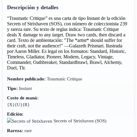
Descripción y detalles
“Traumatic Critique” es una carta de tipo Instant de la edición
Secrets of Strixhaven (SOS), con número de coleccionista 239
y rareza rare. Su texto de reglas indica: Traumatic Critique
deals X damage to any target. Draw two cards, then discard a
card. Texto de ambientación: "The *artist* should suffer for
their craft, not the audience!" —Galazeth Prismari. Ilustrada
por Aaron Miller. Es legal en los formatos: Standard, Historic,
Timeless, Gladiator, Pioneer, Modern, Legacy, Vintage,
Commander, Oathbreaker, Standardbrawl, Brawl, Alchemy,
Duel, Tlr.
Nombre publicado:
Traumatic Critique
Tipo:
Instant
Costo de maná:
{X}{U}{R}
Edición:
Secrets of Strixhaven
(SOS)
Rareza:
rare