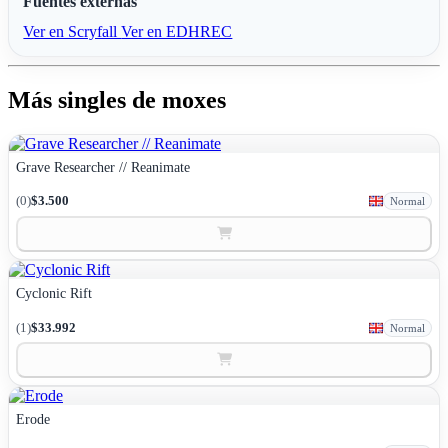
Fuentes externas
Ver en Scryfall
Ver en EDHREC
Más singles de moxes
Grave Researcher // Reanimate
(0)
$3.500
Normal
Cyclonic Rift
(1)
$33.992
Normal
Erode