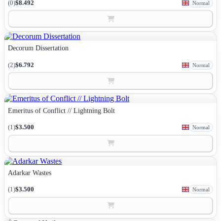
(0)
$8.492
Normal
Decorum Dissertation
(2)
$6.792
Normal
Emeritus of Conflict // Lightning Bolt
(1)
$3.500
Normal
Adarkar Wastes
(1)
$3.500
Normal