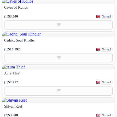
Caves of Koilos
(1)
$3.500
Normal
Cadric, Soul Kindler
(1)
$10.192
Normal
Aura Thief
(1)
$7.217
Normal
Shivan Reef
(2)
$3.500
Normal