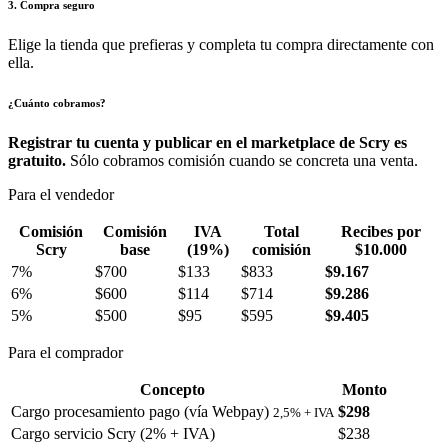
3. Compra seguro
Elige la tienda que prefieras y completa tu compra directamente con
ella.
¿Cuánto cobramos?
Registrar tu cuenta y publicar en el marketplace de Scry es
gratuito.
Sólo cobramos comisión cuando se concreta una venta.
Para el vendedor
Comisión
Comisión
IVA
Total
Recibes por
Scry
base
(19%)
comisión
$10.000
7%
$700
$133
$833
$9.167
6%
$600
$114
$714
$9.286
5%
$500
$95
$595
$9.405
Para el comprador
Concepto
Monto
Cargo procesamiento pago (vía Webpay)
$298
2,5% + IVA
Cargo servicio Scry (2% + IVA)
$238