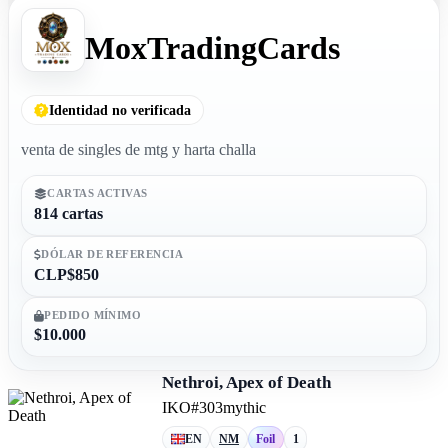
MoxTradingCards
Identidad no verificada
venta de singles de mtg y harta challa
CARTAS ACTIVAS
814 cartas
DÓLAR DE REFERENCIA
CLP$850
PEDIDO MÍNIMO
$10.000
Nethroi, Apex of Death
IKO
#303
mythic
EN
NM
Foil
1