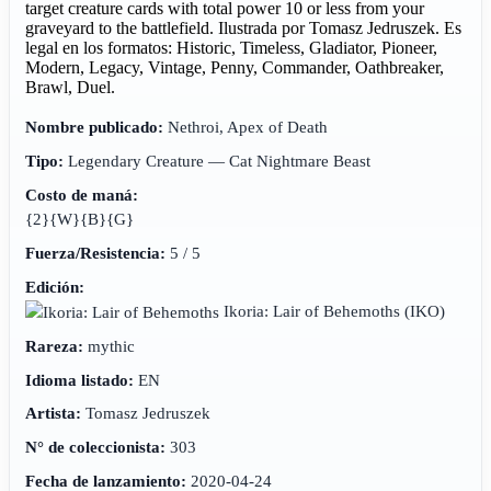
target creature cards with total power 10 or less from your
graveyard to the battlefield. Ilustrada por Tomasz Jedruszek. Es
legal en los formatos: Historic, Timeless, Gladiator, Pioneer,
Modern, Legacy, Vintage, Penny, Commander, Oathbreaker,
Brawl, Duel.
Nombre publicado:
Nethroi, Apex of Death
Tipo:
Legendary Creature — Cat Nightmare Beast
Costo de maná:
{2}{W}{B}{G}
Fuerza/Resistencia:
5 / 5
Edición:
Ikoria: Lair of Behemoths
(IKO)
Rareza:
mythic
Idioma listado:
EN
Artista:
Tomasz Jedruszek
N° de coleccionista:
303
Fecha de lanzamiento:
2020-04-24