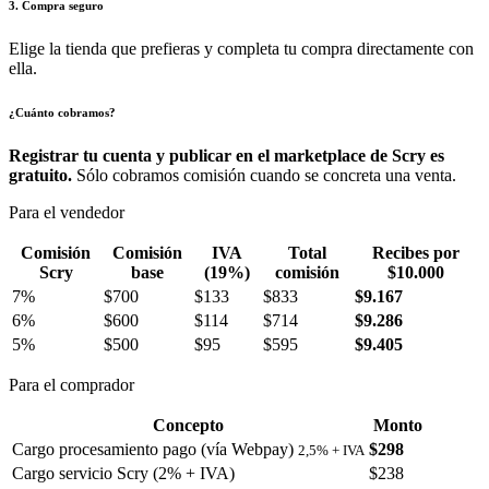
3. Compra seguro
Elige la tienda que prefieras y completa tu compra directamente con
ella.
¿Cuánto cobramos?
Registrar tu cuenta y publicar en el marketplace de Scry es
gratuito.
Sólo cobramos comisión cuando se concreta una venta.
Para el vendedor
Comisión
Comisión
IVA
Total
Recibes por
Scry
base
(19%)
comisión
$10.000
7%
$700
$133
$833
$9.167
6%
$600
$114
$714
$9.286
5%
$500
$95
$595
$9.405
Para el comprador
Concepto
Monto
Cargo procesamiento pago (vía Webpay)
$298
2,5% + IVA
Cargo servicio Scry (2% + IVA)
$238