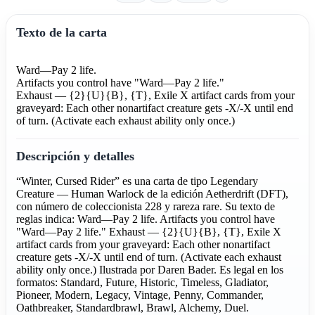
Texto de la carta
Ward—Pay 2 life.
Artifacts you control have "Ward—Pay 2 life."
Exhaust — {2}{U}{B}, {T}, Exile X artifact cards from your
graveyard: Each other nonartifact creature gets -X/-X until end
of turn. (Activate each exhaust ability only once.)
Descripción y detalles
“Winter, Cursed Rider” es una carta de tipo Legendary
Creature — Human Warlock de la edición Aetherdrift (DFT),
con número de coleccionista 228 y rareza rare. Su texto de
reglas indica: Ward—Pay 2 life. Artifacts you control have
"Ward—Pay 2 life." Exhaust — {2}{U}{B}, {T}, Exile X
artifact cards from your graveyard: Each other nonartifact
creature gets -X/-X until end of turn. (Activate each exhaust
ability only once.) Ilustrada por Daren Bader. Es legal en los
formatos: Standard, Future, Historic, Timeless, Gladiator,
Pioneer, Modern, Legacy, Vintage, Penny, Commander,
Oathbreaker, Standardbrawl, Brawl, Alchemy, Duel.