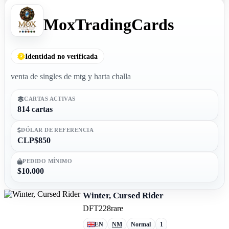
MoxTradingCards
Identidad no verificada
venta de singles de mtg y harta challa
CARTAS ACTIVAS
814 cartas
DÓLAR DE REFERENCIA
CLP$850
PEDIDO MÍNIMO
$10.000
Winter, Cursed Rider
DFT
228
rare
EN
NM
Normal
1