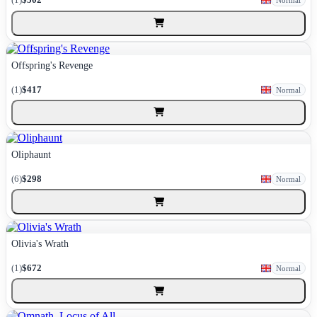
Normal
Offspring's Revenge
(1)
$417
Normal
Oliphaunt
(6)
$298
Normal
Olivia's Wrath
(1)
$672
Normal