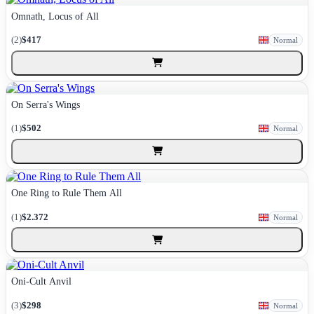
Omnath, Locus of All
(2)
$417
Normal
On Serra's Wings
(1)
$502
Normal
One Ring to Rule Them All
(1)
$2.372
Normal
Oni-Cult Anvil
(3)
$298
Normal