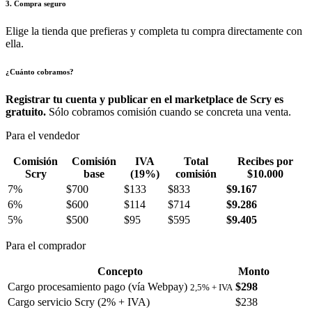
3. Compra seguro
Elige la tienda que prefieras y completa tu compra directamente con
ella.
¿Cuánto cobramos?
Registrar tu cuenta y publicar en el marketplace de Scry es
gratuito.
Sólo cobramos comisión cuando se concreta una venta.
Para el vendedor
Comisión
Comisión
IVA
Total
Recibes por
Scry
base
(19%)
comisión
$10.000
7%
$700
$133
$833
$9.167
6%
$600
$114
$714
$9.286
5%
$500
$95
$595
$9.405
Para el comprador
Concepto
Monto
Cargo procesamiento pago (vía Webpay)
$298
2,5% + IVA
Cargo servicio Scry (2% + IVA)
$238