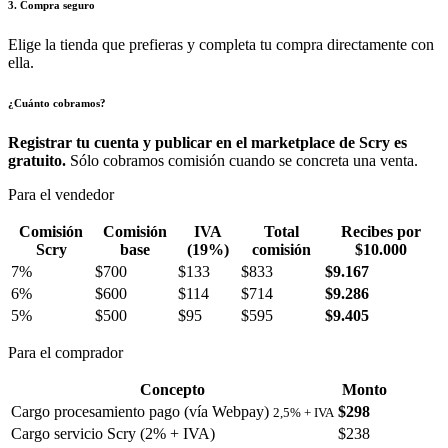
3. Compra seguro
Elige la tienda que prefieras y completa tu compra directamente con
ella.
¿Cuánto cobramos?
Registrar tu cuenta y publicar en el marketplace de Scry es
gratuito.
Sólo cobramos comisión cuando se concreta una venta.
Para el vendedor
Comisión
Comisión
IVA
Total
Recibes por
Scry
base
(19%)
comisión
$10.000
7%
$700
$133
$833
$9.167
6%
$600
$114
$714
$9.286
5%
$500
$95
$595
$9.405
Para el comprador
Concepto
Monto
Cargo procesamiento pago (vía Webpay)
$298
2,5% + IVA
Cargo servicio Scry (2% + IVA)
$238