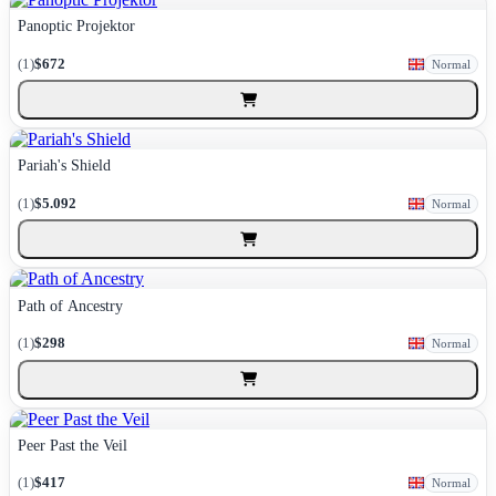
Panoptic Projektor
(1)
$672
Normal
Pariah's Shield
(1)
$5.092
Normal
Path of Ancestry
(1)
$298
Normal
Peer Past the Veil
(1)
$417
Normal