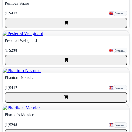
Perilous Snare
(1)
$417
Normal
Pestered Wellguard
(1)
$298
Normal
Phantom Nishoba
(1)
$417
Normal
Pharika's Mender
(1)
$298
Normal