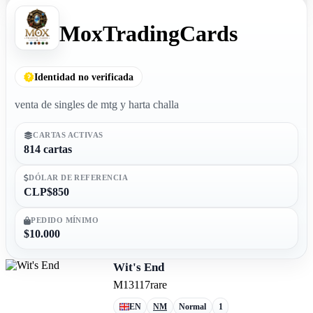
MoxTradingCards
Identidad no verificada
venta de singles de mtg y harta challa
CARTAS ACTIVAS
814 cartas
DÓLAR DE REFERENCIA
CLP$850
PEDIDO MÍNIMO
$10.000
Wit's End
M13
117
rare
EN
NM
Normal
1