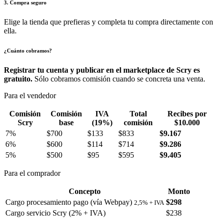
3. Compra seguro
Elige la tienda que prefieras y completa tu compra directamente con
ella.
¿Cuánto cobramos?
Registrar tu cuenta y publicar en el marketplace de Scry es
gratuito.
Sólo cobramos comisión cuando se concreta una venta.
Para el vendedor
Comisión
Comisión
IVA
Total
Recibes por
Scry
base
(19%)
comisión
$10.000
7%
$700
$133
$833
$9.167
6%
$600
$114
$714
$9.286
5%
$500
$95
$595
$9.405
Para el comprador
Concepto
Monto
Cargo procesamiento pago (vía Webpay)
$298
2,5% + IVA
Cargo servicio Scry (2% + IVA)
$238