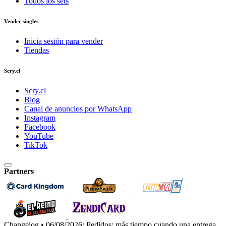
Todos los sets
Vender singles
Inicia sesión para vender
Tiendas
Scry.cl
Scry.cl
Blog
Canal de anuncios por WhatsApp
Instagram
Facebook
YouTube
TikTok
Partners
Changelog • 06/08/2026:
Pedidos: más tiempo cuando una entrega