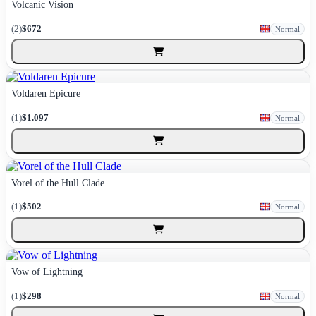
Volcanic Vision
(2)
$672
Normal
Voldaren Epicure
(1)
$1.097
Normal
Vorel of the Hull Clade
(1)
$502
Normal
Vow of Lightning
(1)
$298
Normal