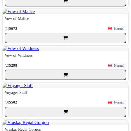
Vow of Malice
(1)
$672
Normal
Vow of Wildness
(2)
$298
Normal
Voyager Staff
(3)
$502
Normal
Vraska, Regal Gorgon