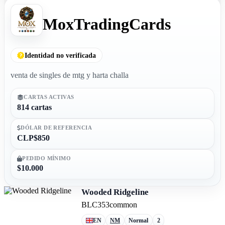
MoxTradingCards
Identidad no verificada
venta de singles de mtg y harta challa
CARTAS ACTIVAS
814 cartas
DÓLAR DE REFERENCIA
CLP$850
PEDIDO MÍNIMO
$10.000
Wooded Ridgeline
BLC
353
common
EN
NM
Normal
2