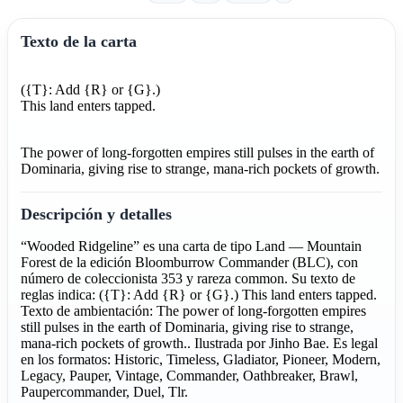
Texto de la carta
({T}: Add {R} or {G}.)
This land enters tapped.
The power of long-forgotten empires still pulses in the earth of
Dominaria, giving rise to strange, mana-rich pockets of growth.
Descripción y detalles
“Wooded Ridgeline” es una carta de tipo Land — Mountain
Forest de la edición Bloomburrow Commander (BLC), con
número de coleccionista 353 y rareza common. Su texto de
reglas indica: ({T}: Add {R} or {G}.) This land enters tapped.
Texto de ambientación: The power of long-forgotten empires
still pulses in the earth of Dominaria, giving rise to strange,
mana-rich pockets of growth.. Ilustrada por Jinho Bae. Es legal
en los formatos: Historic, Timeless, Gladiator, Pioneer, Modern,
Legacy, Pauper, Vintage, Commander, Oathbreaker, Brawl,
Paupercommander, Duel, Tlr.